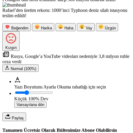
Rafael’den üretim rekoru: 1000’inci Typhoon deniz silah istasyonu
teslim edildi!
Beğendim
Harika
Haha
Vay
Üzgün
Kızgın
Rusya, Google’a YouTube videoları nedeniyle 3,8 milyon ruble
ceza verdi
Normal (100%)
Yazı Boyutunu Ayarla
Okuma rahatlığı için seçin
Küçük
100%
Dev
Varsayılana dön
Paylaş
Tamamen Ücretsiz Olarak Bültenimize Abone Olabilirsin