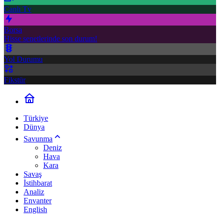
Canlı Tv
Borsa
Hisse senetlerinde son durum!
Yol Durumu
Fikstür
Türkiye
Dünya
Savunma
Deniz
Hava
Kara
Savaş
İstihbarat
Analiz
Envanter
English