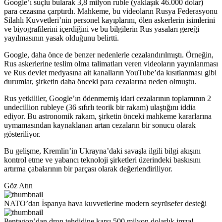
Google’ı suçlu bularak 3,8 milyon ruble (yaklaşık 46.000 dolar)
para cezasına çarptırdı. Mahkeme, bu videoların Rusya Federasyonu
Silahlı Kuvvetleri’nin personel kayıplarını, ölen askerlerin isimlerini
ve biyografilerini içerdiğini ve bu bilgilerin Rus yasaları gereği
yayılmasının yasak olduğunu belirtti.
Google, daha önce de benzer nedenlerle cezalandırılmıştı. Örneğin,
Rus askerlerine teslim olma talimatları veren videoların yayınlanması
ve Rus devlet medyasına ait kanalların YouTube’da kısıtlanması gibi
durumlar, şirketin daha önceki para cezalarına neden olmuştu.
Rus yetkililer, Google’ın ödenmemiş idari cezalarının toplamının 2
undecillion rubleye (36 sıfırlı teorik bir rakam) ulaştığını iddia
ediyor. Bu astronomik rakam, şirketin önceki mahkeme kararlarına
uymamasından kaynaklanan artan cezaların bir sonucu olarak
gösteriliyor.
Bu gelişme, Kremlin’in Ukrayna’daki savaşla ilgili bilgi akışını
kontrol etme ve yabancı teknoloji şirketleri üzerindeki baskısını
artırma çabalarının bir parçası olarak değerlendiriliyor.
Göz Atın
NATO’dan İspanya hava kuvvetlerine modern seyrüsefer desteği
Pentagon’dan dron tehdidine karşı 500 milyon dolarlık imza!