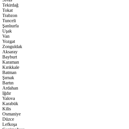
Tekirdağ
Tokat
Trabzon
Tunceli
Şanlıurfa
Uşak
Van
Yozgat
Zonguldak
Aksaray
Bayburt
Karaman
Kırıkkale
Batman
Şırnak
Bartın
Ardahan
Iğdır
Yalova
Karabük
Kilis
Osmaniye
Düzce
Lefkoşa