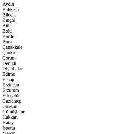
Aydın
Balıkesir
Bilecik
Bingöl
Bitlis
Bolu
Burdur
Bursa
Çanakkale
Çankırı
Çorum
Denizli
Diyarbakır
Edirne
Elazığ
Erzincan
Erzurum
Eskişehir
Gaziantep
Giresun
Gümüşhane
Hakkari
Hatay
Isparta
Mersin