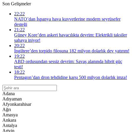
Son Gelişmeler
22:22
NATO’dan İspanya hava kuvvetlerine modern seyrüsefer
desteği
21:22
Güney Kore’den askeri havacılıkta devrim: Elektrikli taksiler
sahaya iniyor!
20:22
İngiltere’den torpido filosuna 182 milyon dolarlık dev yatırım!
19:22
ABD ordusundan sessiz devrim: Savaş alanında hibrit güç
testi!
18:22
Pentagon’dan dron tehdidine karşı 500 milyon dolarlık imza!
Adana
Adıyaman
Afyonkarahisar
Ağrı
Amasya
Ankara
Antalya
Artvin