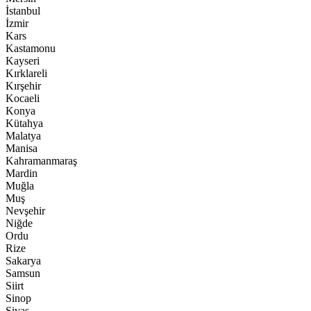
İstanbul
İzmir
Kars
Kastamonu
Kayseri
Kırklareli
Kırşehir
Kocaeli
Konya
Kütahya
Malatya
Manisa
Kahramanmaraş
Mardin
Muğla
Muş
Nevşehir
Niğde
Ordu
Rize
Sakarya
Samsun
Siirt
Sinop
Sivas