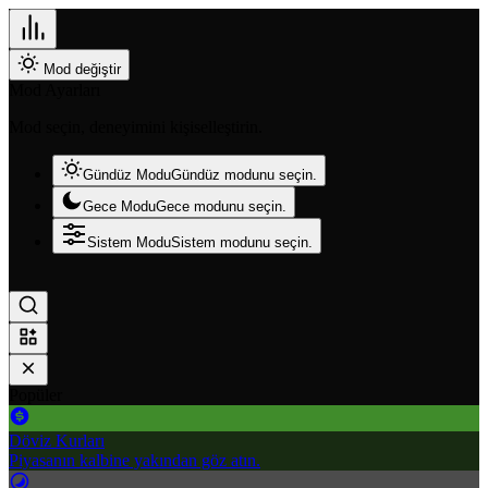
Mod değiştir
Mod Ayarları
Mod seçin, deneyimini kişiselleştirin.
Gündüz Modu
Gündüz modunu seçin.
Gece Modu
Gece modunu seçin.
Sistem Modu
Sistem modunu seçin.
Popüler
Döviz Kurları
Piyasanın kalbine yakından göz atın.