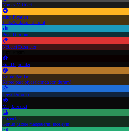
Namaz Vakitleri
Altın Fiyatları
Emtia'larda son durum!
Puan Durumu
Nöbetçi Eczaneler
Hızlı Erişim
Son Depremler
Kripto Paralar
Kripto para piyasalarında son durum!
Hava Durumu
Maç Merkezi
Gazeteler
Günün gazete manşetlerini inceleyin.