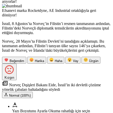
arıyorlar!
Efsanevi marka Rocketdyne, AE Industrial ortaklığıyla geri
dönüyor!
İsrail, 8 Ağustos’ta Norveç’in Filistin’i resmen tanımasının ardından,
Filistin’deki Norveçli diplomatik temsilcilerin akreditasyonunu iptal
ettiğini duyurmuştu.
Norveç, 28 Mayıs’ta Filistin Devleti’ni tanıdığını açıklamıştı. Bu
tanımanın ardından, Filistin’i tanıyan ülke sayısı 146’ya çıkarken,
İsrail de Norveç ve İrlanda’daki büyükelçilerini geri çekmişti.
Beğendim
Harika
Haha
Vay
Üzgün
Kızgın
Norveç Dışişleri Bakanı Eide, İsrail’in iki devletli çözüme
yönelik çabaları baltaladığını söyledi
Normal (100%)
Yazı Boyutunu Ayarla
Okuma rahatlığı için seçin