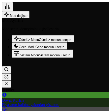
Mod değiştir
Mod Ayarları
Mod seçin, deneyimini kişiselleştirin.
Gündüz Modu
Gündüz modunu seçin.
Gece Modu
Gece modunu seçin.
Sistem Modu
Sistem modunu seçin.
Popüler
Döviz Kurları
Piyasanın kalbine yakından göz atın.