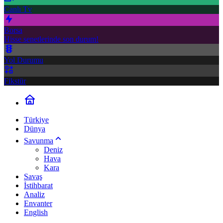
Canlı Tv
Borsa
Hisse senetlerinde son durum!
Yol Durumu
Fikstür
Türkiye
Dünya
Savunma
Deniz
Hava
Kara
Savaş
İstihbarat
Analiz
Envanter
English