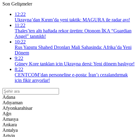
Son Gelişmeler
12:22
Ukrayna’dan Kırım’da yeni taktik: MAGURA ile radar avı!
11:22
Thales’ten altı haftada rekor üretim: Otonom İKA “Guardian
Angel” tanıtıldı!
10:22
Rus Yapımı Shahed Dronları Mali Sahasinda: Afrika’da Yeni
Dönem
9:22
Güney Kore tankları için Ukrayna dersi: Yeni dönem başlıyor!
8:22
CENTCOM’dan personeline e-posta: İran’ı cezalandırmak
için fikir arıyorlar!
Adana
Adıyaman
Afyonkarahisar
Ağrı
Amasya
Ankara
Antalya
Artvin