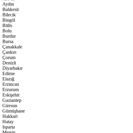
Aydın
Balıkesir
Bilecik
Bingöl
Bitlis
Bolu
Burdur
Bursa
Çanakkale
Çankırı
Çorum
Denizli
Diyarbakır
Edirne
Elazığ
Erzincan
Erzurum
Eskişehir
Gaziantep
Giresun
Gümüşhane
Hakkari
Hatay
Isparta
Mersin