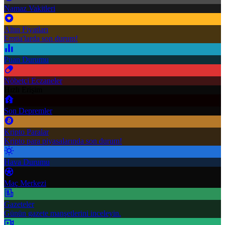
Namaz Vakitleri
Altın Fiyatları
Emtia'larda son durum!
Puan Durumu
Nöbetçi Eczaneler
Hızlı Erişim
Son Depremler
Kripto Paralar
Kripto para piyasalarında son durum!
Hava Durumu
Maç Merkezi
Gazeteler
Günün gazete manşetlerini inceleyin.