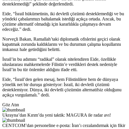
desteklemediği” şeklinde değerlendirdi.
Eide, “İsrail hükümetinin, iki devletli çözümü desteklemediği ve bu
yöndeki çabalarımızı baltalamak istediği açıkça ortada. Ancak, bu
çözüme alternatif olmadığı için kararlılıkla çalışmaya devam
edeceğiz.” dedi.
Norveçli Bakan, Ramallah’taki diplomatik ofislerini geçici olarak
kapatmak zorunda kaldıklarını ve bu durumun çalışma koşullarını
imkansız hale getirdiğini belirtti.
İsrail’in bu adımını “radikal” olarak nitelendiren Eide, özellikle
uluslararası mahkemelerde Filistin’e verdikleri destek nedeniyle
İsrail’in bu tür önlemler aldığını ifade etti.
Eide, “İsrail’den gelen mesaj, hem Filistinlilere hem de dünyaya
yönelik net bir duruşu gösteriyor: İsrail, iki devletli çözümü
desteklemiyor. Dünya, iki devletli çözümün alternatifsiz olduğunu
açıkça vurgulamalı.” dedi.
Göz Atın
Ukrayna’dan Kırım’da yeni taktik: MAGURA ile radar avı!
CENTCOM’dan personeline e-posta: İran’ı cezalandırmak için fikir