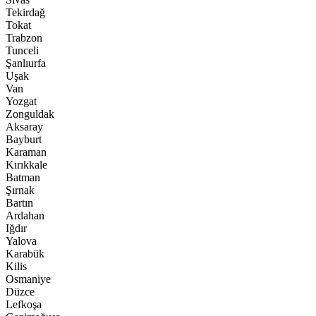
Tekirdağ
Tokat
Trabzon
Tunceli
Şanlıurfa
Uşak
Van
Yozgat
Zonguldak
Aksaray
Bayburt
Karaman
Kırıkkale
Batman
Şırnak
Bartın
Ardahan
Iğdır
Yalova
Karabük
Kilis
Osmaniye
Düzce
Lefkoşa