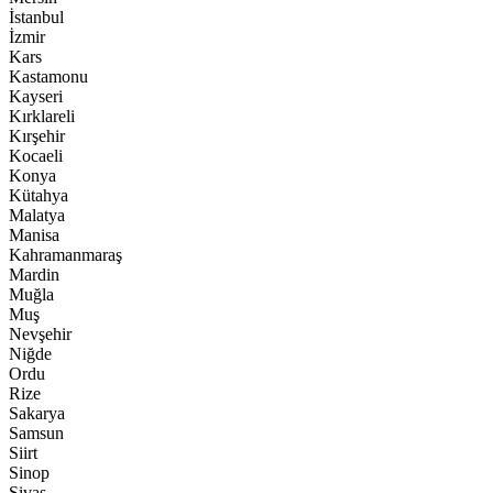
İstanbul
İzmir
Kars
Kastamonu
Kayseri
Kırklareli
Kırşehir
Kocaeli
Konya
Kütahya
Malatya
Manisa
Kahramanmaraş
Mardin
Muğla
Muş
Nevşehir
Niğde
Ordu
Rize
Sakarya
Samsun
Siirt
Sinop
Sivas