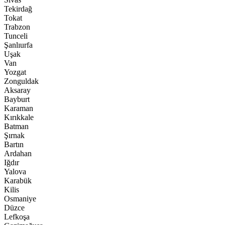
Tekirdağ
Tokat
Trabzon
Tunceli
Şanlıurfa
Uşak
Van
Yozgat
Zonguldak
Aksaray
Bayburt
Karaman
Kırıkkale
Batman
Şırnak
Bartın
Ardahan
Iğdır
Yalova
Karabük
Kilis
Osmaniye
Düzce
Lefkoşa