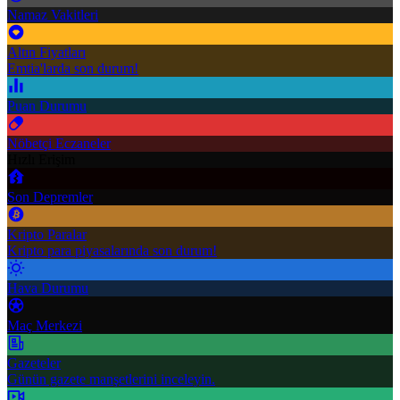
Namaz Vakitleri
Altın Fiyatları
Emtia'larda son durum!
Puan Durumu
Nöbetçi Eczaneler
Hızlı Erişim
Son Depremler
Kripto Paralar
Kripto para piyasalarında son durum!
Hava Durumu
Maç Merkezi
Gazeteler
Günün gazete manşetlerini inceleyin.