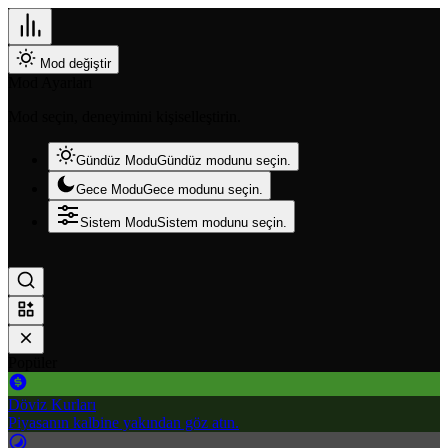
Mod değiştir
Mod Ayarları
Mod seçin, deneyimini kişiselleştirin.
Gündüz Modu
Gündüz modunu seçin.
Gece Modu
Gece modunu seçin.
Sistem Modu
Sistem modunu seçin.
Popüler
Döviz Kurları
Piyasanın kalbine yakından göz atın.