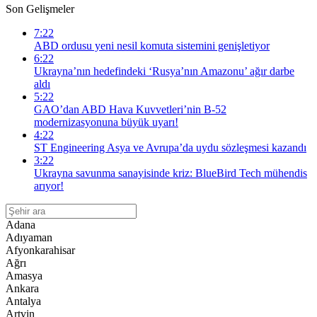
Son Gelişmeler
7:22
ABD ordusu yeni nesil komuta sistemini genişletiyor
6:22
Ukrayna’nın hedefindeki ‘Rusya’nın Amazonu’ ağır darbe
aldı
5:22
GAO’dan ABD Hava Kuvvetleri’nin B-52
modernizasyonuna büyük uyarı!
4:22
ST Engineering Asya ve Avrupa’da uydu sözleşmesi kazandı
3:22
Ukrayna savunma sanayisinde kriz: BlueBird Tech mühendis
arıyor!
Adana
Adıyaman
Afyonkarahisar
Ağrı
Amasya
Ankara
Antalya
Artvin