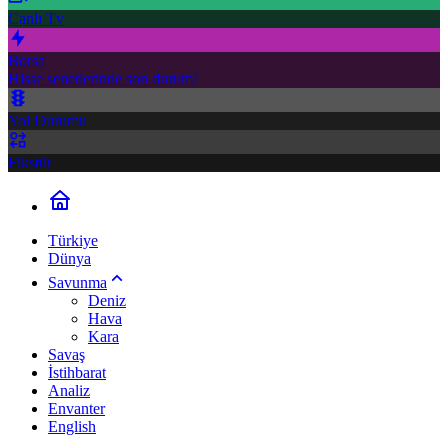
Canlı Tv
Borsa
Hisse senetlerinde son durum!
Yol Durumu
Fikstür
Türkiye
Dünya
Savunma
Deniz
Hava
Kara
Savaş
İstihbarat
Analiz
Envanter
English