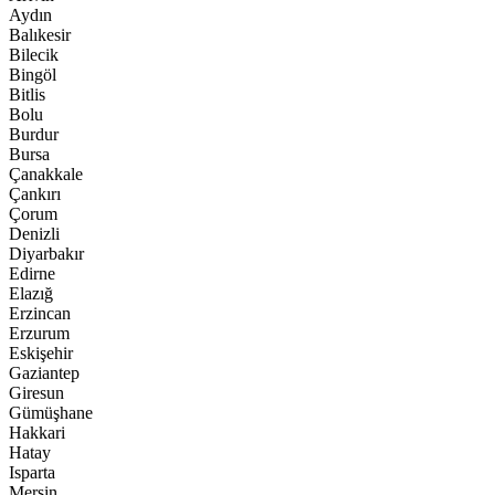
Aydın
Balıkesir
Bilecik
Bingöl
Bitlis
Bolu
Burdur
Bursa
Çanakkale
Çankırı
Çorum
Denizli
Diyarbakır
Edirne
Elazığ
Erzincan
Erzurum
Eskişehir
Gaziantep
Giresun
Gümüşhane
Hakkari
Hatay
Isparta
Mersin