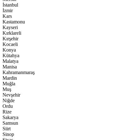
İstanbul
İzmir
Kars
Kastamonu
Kayseri
Kırklareli
Kırşehir
Kocaeli
Konya
Kütahya
Malatya
Manisa
Kahramanmaraş
Mardin
Muğla
Muş
Nevşehir
Niğde
Ordu
Rize
Sakarya
Samsun
Siirt
Sinop
Sivas