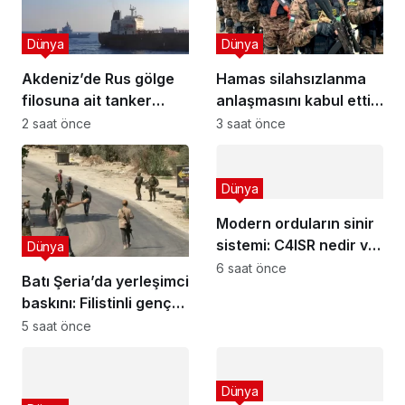
Dünya
Dünya
Akdeniz’de Rus gölge
Hamas silahsızlanma
filosuna ait tanker
anlaşmasını kabul etti,
helikopterle basıldı
zorluklar neler?
2 saat önce
3 saat önce
Dünya
Modern orduların sinir
sistemi: C4ISR nedir ve
Dünya
nasıl çalışır?
6 saat önce
Batı Şeria’da yerleşimci
baskını: Filistinli genç
vuruldu!
5 saat önce
Dünya