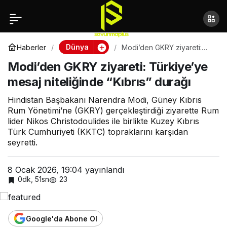
Modi’den GKRY ziyareti:
Türkiye’ye mesaj
Dünya
Haberler
Modi’den GKRY ziyareti:
Türkiye’ye mesaj
Modi’den GKRY ziyareti: Türkiye’ye
niteliğinde “Kıbrıs” durağı
niteliğinde “Kıbrıs”
mesaj niteliğinde “Kıbrıs” durağı
durağı
Hindistan Başbakanı Narendra Modi, Güney Kıbrıs
Rum Yönetimi’ne (GKRY) gerçekleştirdiği ziyarette Rum
lider Nikos Christodoulides ile birlikte Kuzey Kıbrıs
Türk Cumhuriyeti (KKTC) topraklarını karşıdan
seyretti.
8 Ocak 2026, 19:04
yayınlandı
0dk, 51sn
23
Google'da Abone Ol