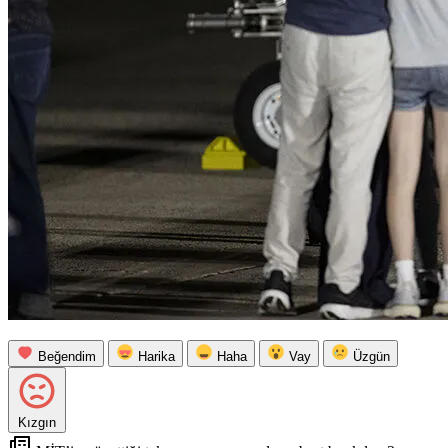
Beğendim
Harika
Haha
Vay
Üzgün
Kızgın