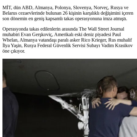
MİT, dün ABD, Almanya, Polonya, Slovenya, Norveç, Rusya ve
Belarus cezaevlerinde bulunan 26 kişinin karşılıklı değişimini içeren
son dönemin en geniş kapsamlı takas operasyonuna imza atmıştı.
Operasyonda takas edilenlerin arasında The Wall Street Journal
muhabiri Evan Gerşkoviç, Amerikalı eski deniz piyadesi Paul
Whelan, Almanya vatandaşı paralı asker Rico Krieger, Rus muhalif
İlya Yaşin, Rusya Federal Güvenlik Servisi Subayı Vadim Krasikov
öne çıkıyor.