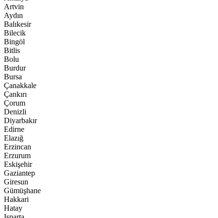
Artvin
Aydın
Balıkesir
Bilecik
Bingöl
Bitlis
Bolu
Burdur
Bursa
Çanakkale
Çankırı
Çorum
Denizli
Diyarbakır
Edirne
Elazığ
Erzincan
Erzurum
Eskişehir
Gaziantep
Giresun
Gümüşhane
Hakkari
Hatay
Isparta