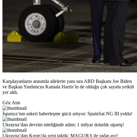
Karşılayanların arasında ailelerin yanı sıra ABD Başkanı Joe Biden
ve Başkan Yardımcısı Kamala Harris’in de olduğu çok sayıda yetkili
yer aldı.
Göz Atın
İspanya’nın askeri haberleşme gücü artıyor: SpainSat NG III yolda!
Ukrayna’dan devrim niteliğinde adım: 1 milyar dolarlık sipariş!
Ukrayna’dan Kırım’da yeni taktik: MAGURA ile radar avı!