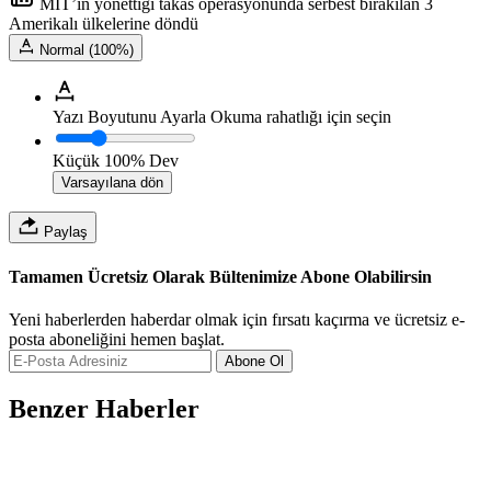
MİT’in yönettiği takas operasyonunda serbest bırakılan 3
Amerikalı ülkelerine döndü
Normal (100%)
Yazı Boyutunu Ayarla
Okuma rahatlığı için seçin
Küçük
100%
Dev
Varsayılana dön
Paylaş
Tamamen Ücretsiz Olarak Bültenimize Abone Olabilirsin
Yeni haberlerden haberdar olmak için fırsatı kaçırma ve ücretsiz e-
posta aboneliğini hemen başlat.
Abone Ol
Benzer Haberler