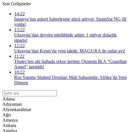
Son Gelişmeler
14:22
İspanya’nın askeri haberleşme gücü artıyor: SpainSat NG III
yolda!
13:22
Ukrayna’dan devrim niteliğinde adım: 1 milyar dolarlık
sipariş!
12:22
Ukrayna’dan Kırım’da yeni taktik: MAGURA ile radar avı!
11:22
Thales’ten altı haftada rekor üretim: Otonom İKA “Guardian
Angel” tanıtıldı!
10:22
Rus Yapımı Shahed Dronları Mali Sahasinda: Afrika’da Yeni
Dönem
Adana
Adıyaman
Afyonkarahisar
Ağrı
Amasya
Ankara
Antalya