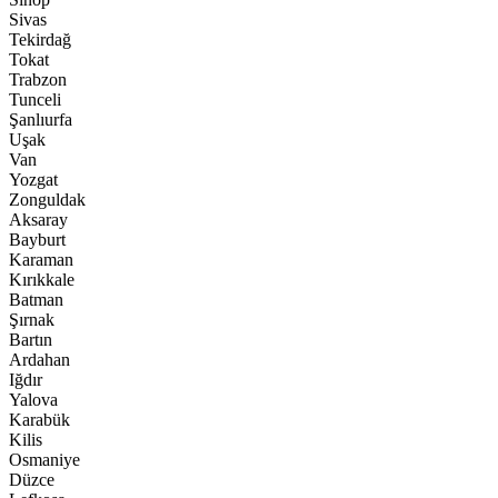
Sivas
Tekirdağ
Tokat
Trabzon
Tunceli
Şanlıurfa
Uşak
Van
Yozgat
Zonguldak
Aksaray
Bayburt
Karaman
Kırıkkale
Batman
Şırnak
Bartın
Ardahan
Iğdır
Yalova
Karabük
Kilis
Osmaniye
Düzce