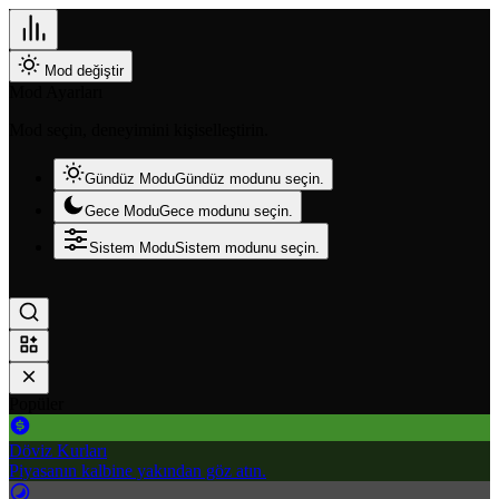
Mod değiştir
Mod Ayarları
Mod seçin, deneyimini kişiselleştirin.
Gündüz Modu
Gündüz modunu seçin.
Gece Modu
Gece modunu seçin.
Sistem Modu
Sistem modunu seçin.
Popüler
Döviz Kurları
Piyasanın kalbine yakından göz atın.