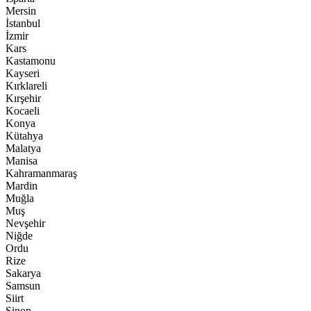
Mersin
İstanbul
İzmir
Kars
Kastamonu
Kayseri
Kırklareli
Kırşehir
Kocaeli
Konya
Kütahya
Malatya
Manisa
Kahramanmaraş
Mardin
Muğla
Muş
Nevşehir
Niğde
Ordu
Rize
Sakarya
Samsun
Siirt
Sinop