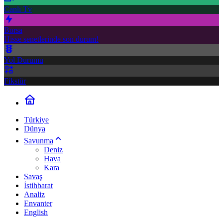
Canlı Tv
Borsa
Hisse senetlerinde son durum!
Yol Durumu
Fikstür
Türkiye
Dünya
Savunma
Deniz
Hava
Kara
Savaş
İstihbarat
Analiz
Envanter
English