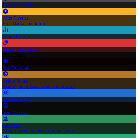
Namaz Vakitleri
Altın Fiyatları
Emtia'larda son durum!
Puan Durumu
Nöbetçi Eczaneler
Hızlı Erişim
Son Depremler
Kripto Paralar
Kripto para piyasalarında son durum!
Hava Durumu
Maç Merkezi
Gazeteler
Günün gazete manşetlerini inceleyin.