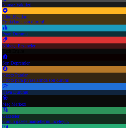
Namaz Vakitleri
Altın Fiyatları
Emtia'larda son durum!
Puan Durumu
Nöbetçi Eczaneler
Hızlı Erişim
Son Depremler
Kripto Paralar
Kripto para piyasalarında son durum!
Hava Durumu
Maç Merkezi
Gazeteler
Günün gazete manşetlerini inceleyin.