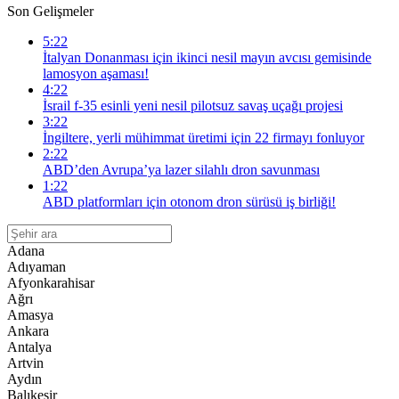
Son Gelişmeler
5:22
İtalyan Donanması için ikinci nesil mayın avcısı gemisinde
lamosyon aşaması!
4:22
İsrail f-35 esinli yeni nesil pilotsuz savaş uçağı projesi
3:22
İngiltere, yerli mühimmat üretimi için 22 firmayı fonluyor
2:22
ABD’den Avrupa’ya lazer silahlı dron savunması
1:22
ABD platformları için otonom dron sürüsü iş birliği!
Adana
Adıyaman
Afyonkarahisar
Ağrı
Amasya
Ankara
Antalya
Artvin
Aydın
Balıkesir