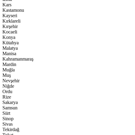
Kars
Kastamonu
Kayseri
Kırklareli
Kırşehir
Kocaeli
Konya
Kütahya
Malatya
Manisa
Kahramanmaraş
Mardin
Muğla
Muş
Nevşehir
Niğde
Ordu
Rize
Sakarya
Samsun
Siirt
Sinop
Sivas
Tekirdağ
Tokat