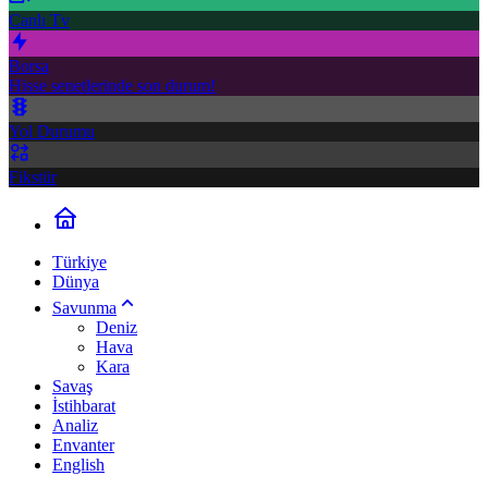
Canlı Tv
Borsa
Hisse senetlerinde son durum!
Yol Durumu
Fikstür
Türkiye
Dünya
Savunma
Deniz
Hava
Kara
Savaş
İstihbarat
Analiz
Envanter
English