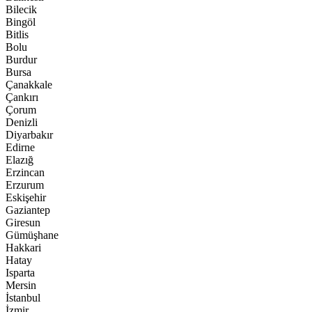
Bilecik
Bingöl
Bitlis
Bolu
Burdur
Bursa
Çanakkale
Çankırı
Çorum
Denizli
Diyarbakır
Edirne
Elazığ
Erzincan
Erzurum
Eskişehir
Gaziantep
Giresun
Gümüşhane
Hakkari
Hatay
Isparta
Mersin
İstanbul
İzmir