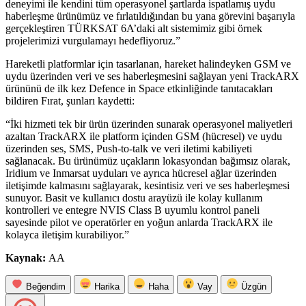
deneyimi ile kendini tüm operasyonel şartlarda ispatlamış uydu
haberleşme ürünümüz ve fırlatıldığından bu yana görevini başarıyla
gerçekleştiren TÜRKSAT 6A’daki alt sistemimiz gibi örnek
projelerimizi vurgulamayı hedefliyoruz.”
Hareketli platformlar için tasarlanan, hareket halindeyken GSM ve
uydu üzerinden veri ve ses haberleşmesini sağlayan yeni TrackARX
ürününü de ilk kez Defence in Space etkinliğinde tanıtacakları
bildiren Fırat, şunları kaydetti:
“İki hizmeti tek bir ürün üzerinden sunarak operasyonel maliyetleri
azaltan TrackARX ile platform içinden GSM (hücresel) ve uydu
üzerinden ses, SMS, Push-to-talk ve veri iletimi kabiliyeti
sağlanacak. Bu ürünümüz uçakların lokasyondan bağımsız olarak,
Iridium ve Inmarsat uyduları ve ayrıca hücresel ağlar üzerinden
iletişimde kalmasını sağlayarak, kesintisiz veri ve ses haberleşmesi
sunuyor. Basit ve kullanıcı dostu arayüzü ile kolay kullanım
kontrolleri ve entegre NVIS Class B uyumlu kontrol paneli
sayesinde pilot ve operatörler en yoğun anlarda TrackARX ile
kolayca iletişim kurabiliyor.”
Kaynak:
AA
Beğendim
Harika
Haha
Vay
Üzgün