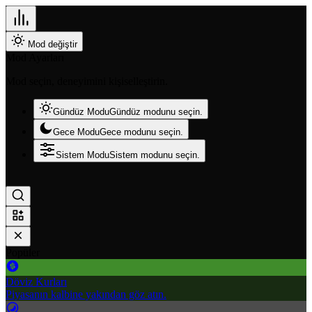
Mod değiştir
Mod Ayarları
Mod seçin, deneyimini kişiselleştirin.
Gündüz Modu
Gündüz modunu seçin.
Gece Modu
Gece modunu seçin.
Sistem Modu
Sistem modunu seçin.
Popüler
Döviz Kurları
Piyasanın kalbine yakından göz atın.