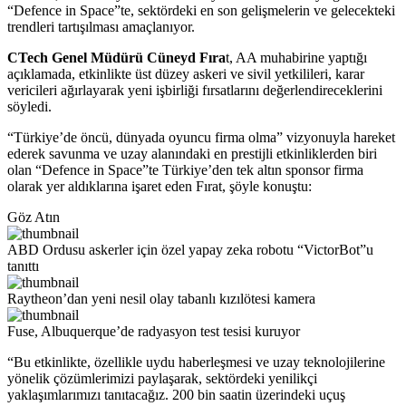
“Defence in Space”te, sektördeki en son gelişmelerin ve gelecekteki
trendleri tartışılması amaçlanıyor.
CTech Genel Müdürü Cüneyd Fıra
t, AA muhabirine yaptığı
açıklamada, etkinlikte üst düzey askeri ve sivil yetkilileri, karar
vericileri ağırlayarak yeni işbirliği fırsatlarını değerlendireceklerini
söyledi.
“Türkiye’de öncü, dünyada oyuncu firma olma” vizyonuyla hareket
ederek savunma ve uzay alanındaki en prestijli etkinliklerden biri
olan “Defence in Space”te Türkiye’den tek altın sponsor firma
olarak yer aldıklarına işaret eden Fırat, şöyle konuştu:
Göz Atın
ABD Ordusu askerler için özel yapay zeka robotu “VictorBot”u
tanıttı
Raytheon’dan yeni nesil olay tabanlı kızılötesi kamera
Fuse, Albuquerque’de radyasyon test tesisi kuruyor
“Bu etkinlikte, özellikle uydu haberleşmesi ve uzay teknolojilerine
yönelik çözümlerimizi paylaşarak, sektördeki yenilikçi
yaklaşımlarımızı tanıtacağız. 200 bin saatin üzerindeki uçuş