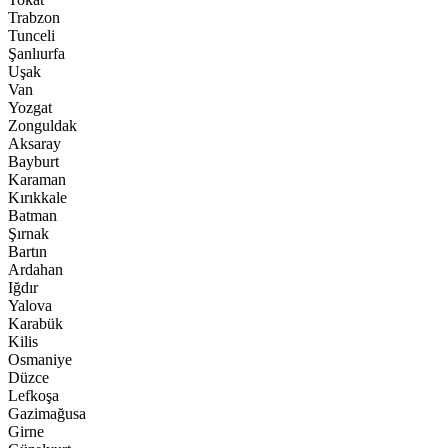
Trabzon
Tunceli
Şanlıurfa
Uşak
Van
Yozgat
Zonguldak
Aksaray
Bayburt
Karaman
Kırıkkale
Batman
Şırnak
Bartın
Ardahan
Iğdır
Yalova
Karabük
Kilis
Osmaniye
Düzce
Lefkoşa
Gazimağusa
Girne