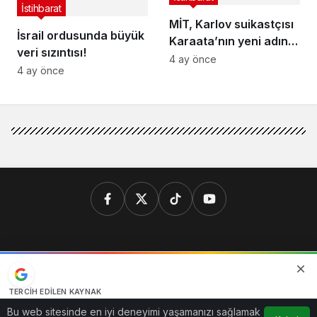
İstihbarat
MİT, Karlov suikastçısı
İsrail ordusunda büyük
Karaata’nın yeni adını
veri sızıntısı!
deşifre etti
4 ay önce
4 ay önce
© Telif Hakkı 2026, Tüm Hakları Saklıdır
TERCIH EDILEN KAYNAK
Google'da bizi öne çıkarın
Bu web sitesinde en iyi deneyimi yaşamanızı sağlamak