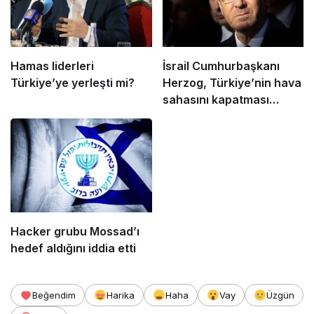
Hamas liderleri
İsrail Cumhurbaşkanı
Türkiye’ye yerleşti mi?
Herzog, Türkiye’nin hava
sahasını kapatması
nedeniyle COP29’a
katılamıyor
Hacker grubu Mossad’ı
hedef aldığını iddia etti
Beğendim
Harika
Haha
Vay
Üzgün