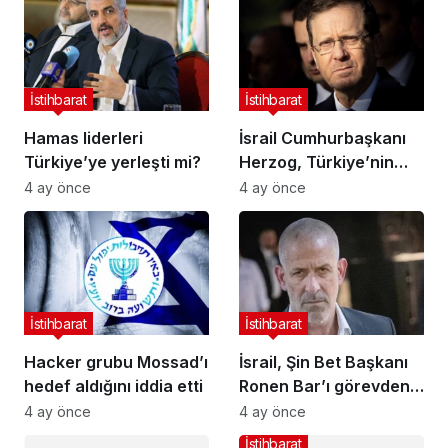
İstihbarat
İstihbarat
Hamas liderleri
İsrail Cumhurbaşkanı
Türkiye’ye yerleşti mi?
Herzog, Türkiye’nin
hava sahasını
4 ay önce
4 ay önce
kapatması nedeniyle
COP29’a katılamıyor
İstihbarat
İstihbarat
Hacker grubu Mossad’ı
İsrail, Şin Bet Başkanı
hedef aldığını iddia etti
Ronen Bar’ı görevden
almaktan vazgeçti
4 ay önce
4 ay önce
İstihbarat