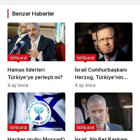
Benzer Haberler
İstihbarat
İstihbarat
Hamas liderleri
İsrail Cumhurbaşkanı
Türkiye’ye yerleşti mi?
Herzog, Türkiye’nin
hava sahasını
4 ay önce
4 ay önce
kapatması nedeniyle
COP29’a katılamıyor
İstihbarat
İstihbarat
Hacker grubu Mossad’ı
İsrail, Şin Bet Başkanı