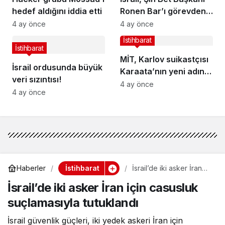
hedef aldığını iddia etti
Ronen Bar’ı görevden
almaktan vazgeçti
4 ay önce
4 ay önce
İstihbarat
İstihbarat
MİT, Karlov suikastçısı
İsrail ordusunda büyük
Karaata’nın yeni adını
veri sızıntısı!
deşifre etti
4 ay önce
4 ay önce
İstihbarat
Haberler
İsrail’de iki asker İran
için casusluk
İsrail’de iki asker İran için casusluk
suçlamasıyla tutuklandı
suçlamasıyla tutuklandı
İsrail güvenlik güçleri, iki yedek askeri İran için