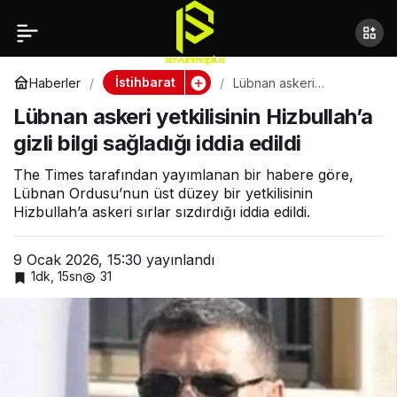
İsrail’de iki asker İran
Paylaş
için casusluk
İstihbarat
Haberler
Lübnan askeri
yetkilisinin Hizbullah’a
Lübnan askeri yetkilisinin Hizbullah’a
gizli bilgi sağladığı iddia
suçlamasıyla tutuklandı
edildi
gizli bilgi sağladığı iddia edildi
The Times tarafından yayımlanan bir habere göre,
Lübnan Ordusu’nun üst düzey bir yetkilisinin
Hizbullah’a askeri sırlar sızdırdığı iddia edildi.
9 Ocak 2026, 15:30
yayınlandı
1dk, 15sn
31