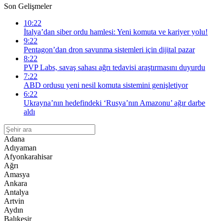
Son Gelişmeler
10:22
İtalya’dan siber ordu hamlesi: Yeni komuta ve kariyer yolu!
9:22
Pentagon’dan dron savunma sistemleri için dijital pazar
8:22
PVP Labs, savaş sahası ağrı tedavisi araştırmasını duyurdu
7:22
ABD ordusu yeni nesil komuta sistemini genişletiyor
6:22
Ukrayna’nın hedefindeki ‘Rusya’nın Amazonu’ ağır darbe
aldı
Adana
Adıyaman
Afyonkarahisar
Ağrı
Amasya
Ankara
Antalya
Artvin
Aydın
Balıkesir