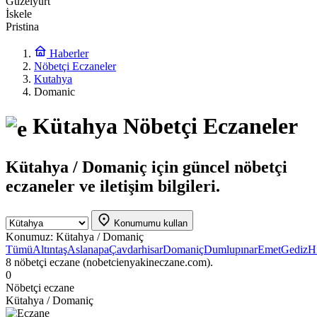
Güzelyurt
İskele
Pristina
Haberler
Nöbetçi Eczaneler
Kutahya
Domanic
Kütahya Nöbetçi Eczaneler
Kütahya / Domaniç için güncel nöbetçi
eczaneler ve iletişim bilgileri.
Konumumu kullan
Konumuz:
Kütahya / Domaniç
Tümü
Altıntaş
Aslanapa
Çavdarhisar
Domaniç
Dumlupınar
Emet
Gediz
H
8 nöbetçi eczane (nobetcienyakineczane.com).
0
Nöbetçi eczane
Kütahya / Domaniç