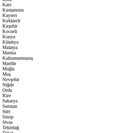
Kars
Kastamonu
Kayseri
Kırklareli
Kırşehir
Kocaeli
Konya
Kütahya
Malatya
Manisa
Kahramanmaraş
Mardin
Muğla
Muş
Nevşehir
Niğde
Ordu
Rize
Sakarya
Samsun
Siirt
Sinop
Sivas
Tekirdağ
Tokat