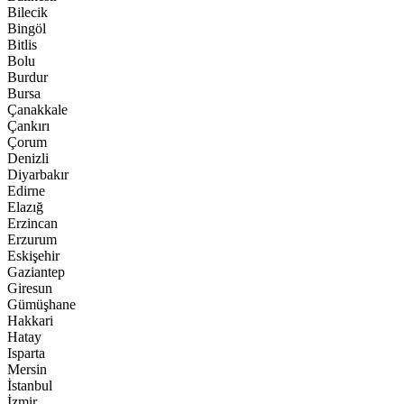
Bilecik
Bingöl
Bitlis
Bolu
Burdur
Bursa
Çanakkale
Çankırı
Çorum
Denizli
Diyarbakır
Edirne
Elazığ
Erzincan
Erzurum
Eskişehir
Gaziantep
Giresun
Gümüşhane
Hakkari
Hatay
Isparta
Mersin
İstanbul
İzmir