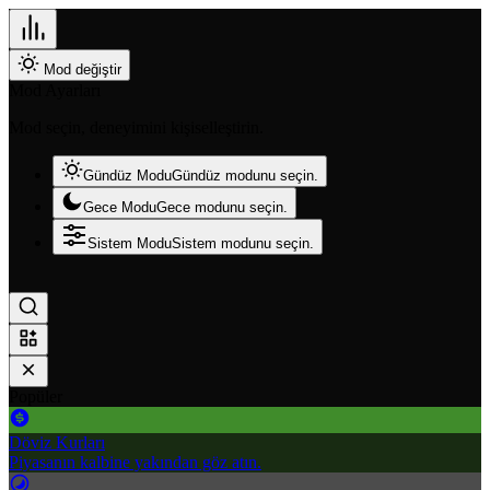
Mod değiştir
Mod Ayarları
Mod seçin, deneyimini kişiselleştirin.
Gündüz Modu
Gündüz modunu seçin.
Gece Modu
Gece modunu seçin.
Sistem Modu
Sistem modunu seçin.
Popüler
Döviz Kurları
Piyasanın kalbine yakından göz atın.