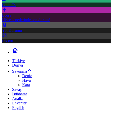
Canlı Tv
Borsa
Hisse senetlerinde son durum!
Yol Durumu
Fikstür
Türkiye
Dünya
Savunma
Deniz
Hava
Kara
Savaş
İstihbarat
Analiz
Envanter
English