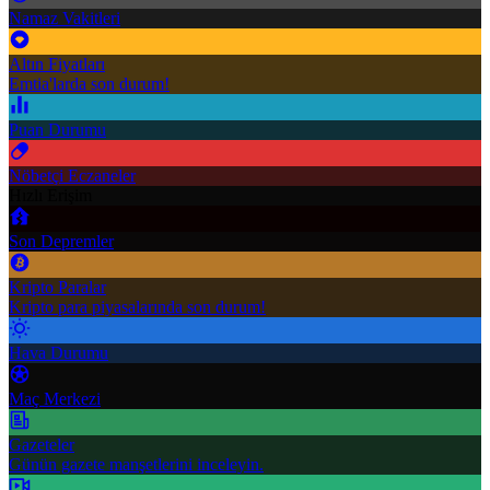
Namaz Vakitleri
Altın Fiyatları
Emtia'larda son durum!
Puan Durumu
Nöbetçi Eczaneler
Hızlı Erişim
Son Depremler
Kripto Paralar
Kripto para piyasalarında son durum!
Hava Durumu
Maç Merkezi
Gazeteler
Günün gazete manşetlerini inceleyin.