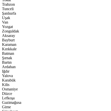
Trabzon
Tunceli
Şanlıurfa
Uşak
Van
Yozgat
Zonguldak
Aksaray
Bayburt
Karaman
Kırıkkale
Batman
Şırnak
Bartın
Ardahan
Iğdır
Yalova
Karabük
Kilis
Osmaniye
Düzce
Lefkoşa
Gazimağusa
Girne