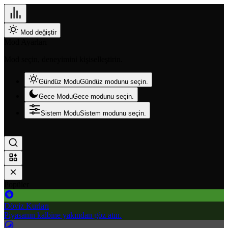
Mod değiştir
Mod Ayarları
Mod seçin, deneyimini kişiselleştirin.
Gündüz Modu
Gündüz modunu seçin.
Gece Modu
Gece modunu seçin.
Sistem Modu
Sistem modunu seçin.
Popüler
Döviz Kurları
Piyasanın kalbine yakından göz atın.