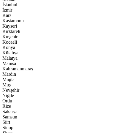
İstanbul
İzmir
Kars
Kastamonu
Kayseri
Kırklareli
Kırşehir
Kocaeli
Konya
Kütahya
Malatya
Manisa
Kahramanmaraş
Mardin
Muğla
Muş
Nevşehir
Niğde
Ordu
Rize
Sakarya
Samsun
Siirt
Sinop
Sivas