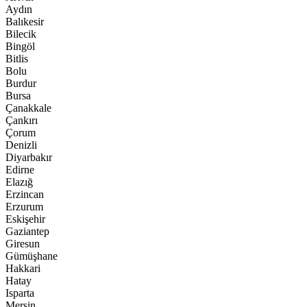
Aydın
Balıkesir
Bilecik
Bingöl
Bitlis
Bolu
Burdur
Bursa
Çanakkale
Çankırı
Çorum
Denizli
Diyarbakır
Edirne
Elazığ
Erzincan
Erzurum
Eskişehir
Gaziantep
Giresun
Gümüşhane
Hakkari
Hatay
Isparta
Mersin