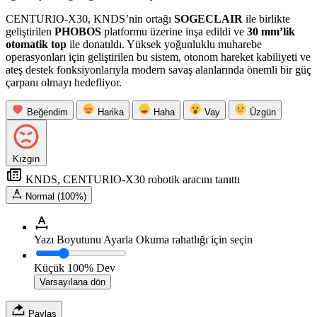
CENTURIO-X30, KNDS’nin ortağı
SOGECLAIR
ile birlikte
geliştirilen
PHOBOS
platformu üzerine inşa edildi ve
30 mm’lik
otomatik top
ile donatıldı. Yüksek yoğunluklu muharebe
operasyonları için geliştirilen bu sistem, otonom hareket kabiliyeti ve
ateş destek fonksiyonlarıyla modern savaş alanlarında önemli bir güç
çarpanı olmayı hedefliyor.
Beğendim
Harika
Haha
Vay
Üzgün
Kızgın
KNDS, CENTURIO-X30 robotik aracını tanıttı
Normal (100%)
Yazı Boyutunu Ayarla
Okuma rahatlığı için seçin
Küçük
100%
Dev
Varsayılana dön
Paylaş