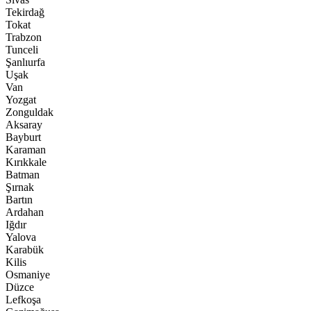
Tekirdağ
Tokat
Trabzon
Tunceli
Şanlıurfa
Uşak
Van
Yozgat
Zonguldak
Aksaray
Bayburt
Karaman
Kırıkkale
Batman
Şırnak
Bartın
Ardahan
Iğdır
Yalova
Karabük
Kilis
Osmaniye
Düzce
Lefkoşa