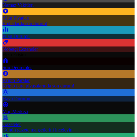
Namaz Vakitleri
Altın Fiyatları
Emtia'larda son durum!
Puan Durumu
Nöbetçi Eczaneler
Hızlı Erişim
Son Depremler
Kripto Paralar
Kripto para piyasalarında son durum!
Hava Durumu
Maç Merkezi
Gazeteler
Günün gazete manşetlerini inceleyin.