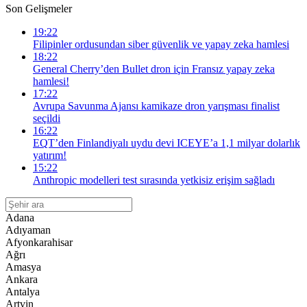
Son Gelişmeler
19:22
Filipinler ordusundan siber güvenlik ve yapay zeka hamlesi
18:22
General Cherry’den Bullet dron için Fransız yapay zeka
hamlesi!
17:22
Avrupa Savunma Ajansı kamikaze dron yarışması finalist
seçildi
16:22
EQT’den Finlandiyalı uydu devi ICEYE’a 1,1 milyar dolarlık
yatırım!
15:22
Anthropic modelleri test sırasında yetkisiz erişim sağladı
Adana
Adıyaman
Afyonkarahisar
Ağrı
Amasya
Ankara
Antalya
Artvin