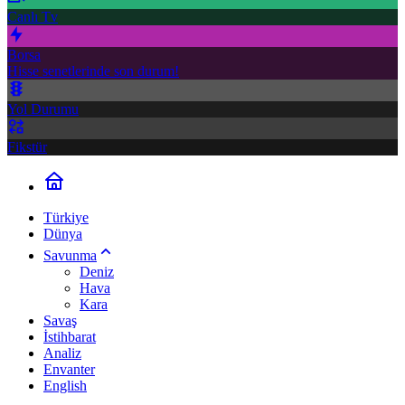
Canlı Tv
Borsa
Hisse senetlerinde son durum!
Yol Durumu
Fikstür
Türkiye
Dünya
Savunma
Deniz
Hava
Kara
Savaş
İstihbarat
Analiz
Envanter
English