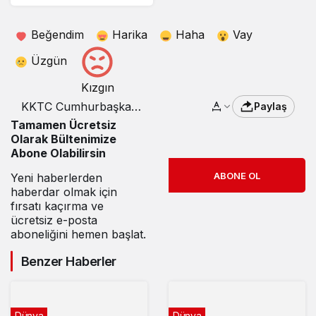
hedef alınıyor!
Beğendim
Harika
Haha
Vay
Üzgün
Kızgın
KKTC Cumhurbaşkanı
Paylaş
Tatar: İngiliz üslerindeki
Tamamen Ücretsiz
hareketlilik Kıbrıs’ı
Olarak Bültenimize
hedef haline getirebilir
Abone Olabilirsin
ABONE OL
Yeni haberlerden
haberdar olmak için
fırsatı kaçırma ve
ücretsiz e-posta
aboneliğini hemen başlat.
Benzer Haberler
Dünya
Dünya