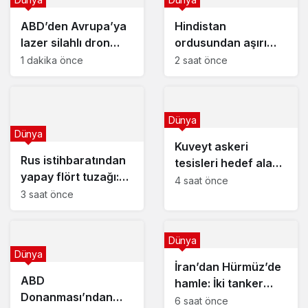
ABD’den Avrupa’ya
Hindistan
lazer silahlı dron
ordusundan aşırı
savunması
soğuklara dayanıklı
1 dakika önce
2 saat önce
yakıt
Dünya
Dünya
Kuveyt askeri
Rus istihbaratından
tesisleri hedef alan
yapay flört tuzağı:
İran dronlarını vurdu
4 saat önce
Ukraynalı askerler
3 saat önce
hedef alınıyor!
Dünya
Dünya
İran’dan Hürmüz’de
ABD
hamle: İki tanker
Donanması’ndan
vuruldu
6 saat önce