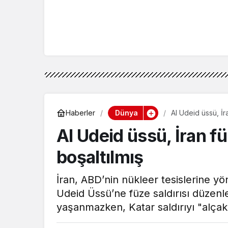
Dünya
Haberler
Al Udeid üssü, İr
Al Udeid üssü, İran f
boşaltılmış
İran, ABD’nin nükleer tesislerine yön
Udeid Üssü’ne füze saldırısı düzenle
yaşanmazken, Katar saldırıyı "alçakç