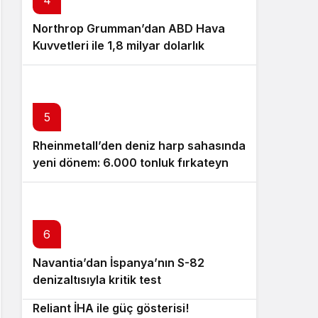
Northrop Grumman’dan ABD Hava
Kuvvetleri ile 1,8 milyar dolarlık
Litening pod anlaşması!
5
Rheinmetall’den deniz harp sahasında
yeni dönem: 6.000 tonluk fırkateyn
GMF 140 tanıtıldı!
6
Navantia’dan İspanya’nın S-82
7
denizaltısıyla kritik test
Quantum Systems’ten yeni nesil
8
Reliant İHA ile güç gösterisi!