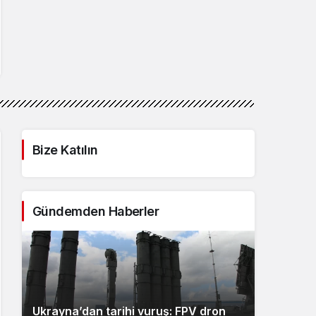
Bize Katılın
Gündemden Haberler
Ukrayna’dan tarihi vuruş: FPV dron