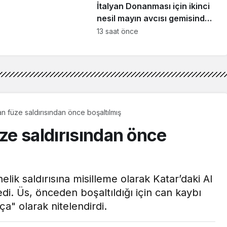
İtalyan Donanması için ikinci
nesil mayın avcısı gemisinde
lamosyon aşaması!
13 saat önce
an füze saldırısından önce boşaltılmış
üze saldırısından önce
elik saldırısına misilleme olarak Katar’daki Al
di. Üs, önceden boşaltıldığı için can kaybı
a" olarak nitelendirdi.