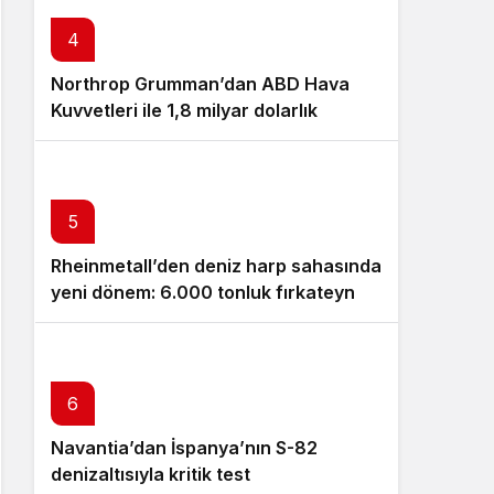
4
Northrop Grumman’dan ABD Hava
Kuvvetleri ile 1,8 milyar dolarlık
Litening pod anlaşması!
5
Rheinmetall’den deniz harp sahasında
yeni dönem: 6.000 tonluk fırkateyn
GMF 140 tanıtıldı!
6
Navantia’dan İspanya’nın S-82
7
denizaltısıyla kritik test
Quantum Systems’ten yeni nesil
8