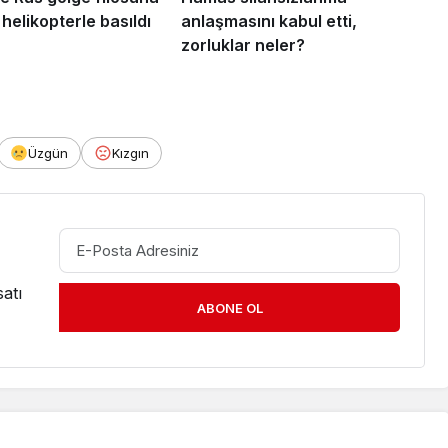
 helikopterle basıldı
anlaşmasını kabul etti,
zorluklar neler?
Üzgün
Kızgın
atı
ABONE OL