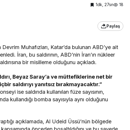
1dk, 27sn
18
Paylaş
an Devrim Muhafızları, Katar’da bulunan ABD’ye ait
ledi. İran, bu saldırının, ABD’nin İran’ın nükleer
aldırısına bir misilleme olduğunu açıkladı.
ldırı, Beyaz Saray’a ve müttefiklerine net bir
çbir saldırıyı yanıtsız bırakmayacaktır.”
onseyi ise saldırıda kullanılan füze sayısının,
sında kullandığı bomba sayısıyla aynı olduğunu
in yaptığı açıklamada, Al Udeid Üssü’nün bölgede
eri kapsamında önceden boşaltıldığını ve bu sayede