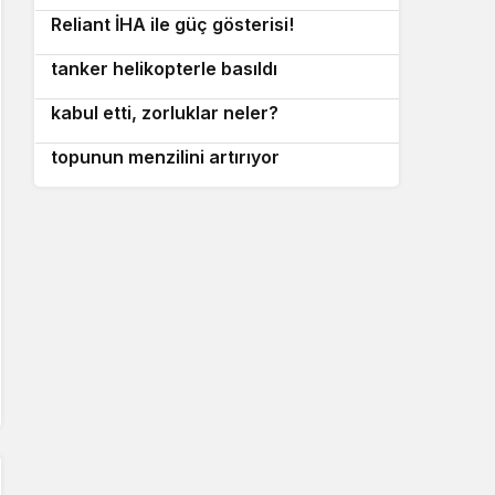
Reliant İHA ile güç gösterisi!
Akdeniz’de Rus gölge filosuna ait
9
tanker helikopterle basıldı
Hamas silahsızlanma anlaşmasını
10
kabul etti, zorluklar neler?
BAE Systems ve Diehl, Mk 45 deniz
topunun menzilini artırıyor