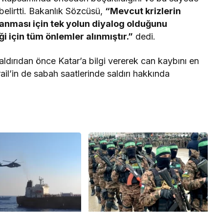
belirtti. Bakanlık Sözcüsü,
“Mevcut krizlerin
lanması için tek yolun diyalog olduğunu
i için tüm önlemler alınmıştır.”
dedi.
ldırıdan önce Katar’a bilgi vererek can kaybını en
srail’in de sabah saatlerinde saldırı hakkında