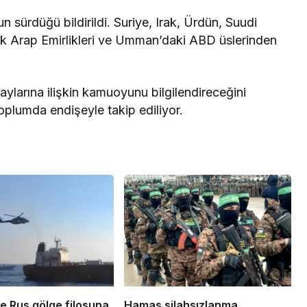
sürdüğü bildirildi. Suriye, Irak, Ürdün, Suudi
şik Arap Emirlikleri ve Umman’daki ABD üslerinden
taylarına ilişkin kamuoyunu bilgilendireceğini
toplumda endişeyle takip ediliyor.
e Rus gölge filosuna
Hamas silahsızlanma