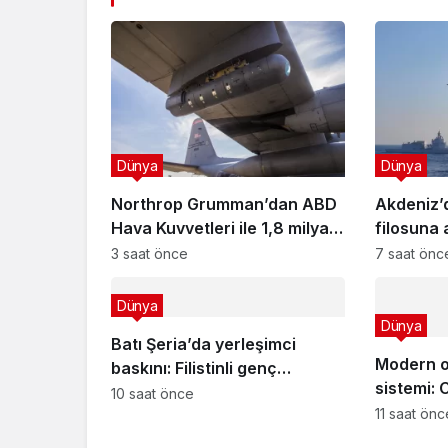
Dünya
Dünya
Northrop Grumman’dan ABD
Akdeniz’
Hava Kuvvetleri ile 1,8 milyar
filosuna 
dolarlık Litening pod
helikopte
3 saat önce
7 saat önc
anlaşması!
Dünya
Dünya
Batı Şeria’da yerleşimci
Modern or
baskını: Filistinli genç
sistemi: 
vuruldu!
10 saat önce
çalışır?
11 saat önc