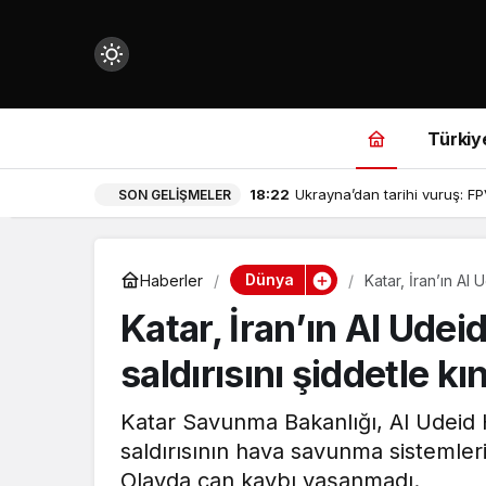
Mod
değiştir
Türkiy
18:22
Ukrayna’dan tarihi vuruş: F
SON GELIŞMELER
çin.
Dünya
Haberler
Katar, İran’ın Al 
Katar, İran’ın Al Ude
n.
saldırısını şiddetle kı
in.
Katar Savunma Bakanlığı, Al Udeid 
saldırısının hava savunma sistemler
Olayda can kaybı yaşanmadı.