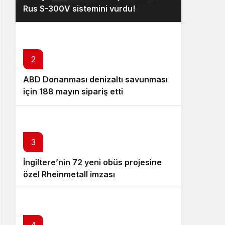
Rus S-300V sistemini vurdu!
2
ABD Donanması denizaltı savunması
için 188 mayın sipariş etti
3
İngiltere’nin 72 yeni obüs projesine
özel Rheinmetall imzası
4