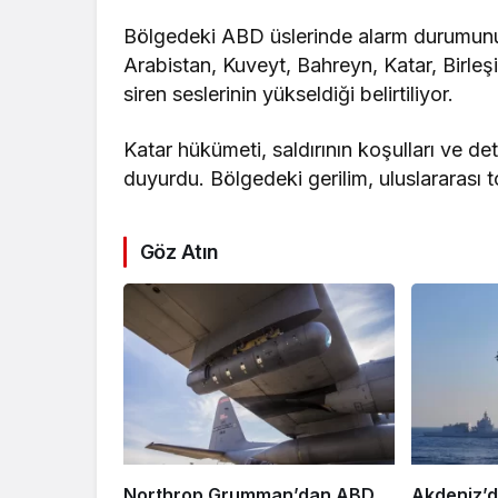
Bölgedeki ABD üslerinde alarm durumunun 
Arabistan, Kuveyt, Bahreyn, Katar, Birle
siren seslerinin yükseldiği belirtiliyor.
Katar hükümeti, saldırının koşulları ve de
duyurdu. Bölgedeki gerilim, uluslararası 
Göz Atın
Northrop Grumman’dan ABD
Akdeniz’d