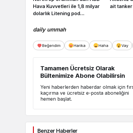
Hava Kuvvetleri ile 1,8 milyar
ait tanker
dolarlık Litening pod
anlaşması!
daily ummah
Beğendim
Harika
Haha
Vay
Tamamen Ücretsiz Olarak
Bültenimize Abone Olabilirsin
Yeni haberlerden haberdar olmak için fırs
kaçırma ve ücretsiz e-posta aboneliğini
hemen başlat.
Benzer Haberler