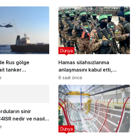
Dünya
de Rus gölge
Hamas silahsızlanma
ait tanker
anlaşmasını kabul etti,
rle basıldı
zorluklar neler?
e
8 saat önce
duların sinir
C4ISR nedir ve nasıl
e
Dünya