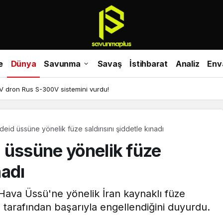
e
Dünya
Savunma
Savaş
İstihbarat
Analiz
Env
PV dron Rus S-300V sistemini vurdu!
Udeid üssüne yönelik füze saldırısını şiddetle kınadı
id üssüne yönelik füze
nadı
Hava Üssü'ne yönelik İran kaynaklı füze
i tarafından başarıyla engellendiğini duyurdu.