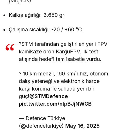
parçacık)
Kalkış ağırlığı: 3.650 gr
Çalışma sıcaklığı: -20 / +60 °C
?STM tarafından geliştirilen yerli FPV
kamikaze dron KarguFPV, ilk test
atışında hedefi tam isabetle vurdu.
? 10 km menzil, 160 km/h hız, otonom
dalış yeteneği ve elektronik harbe
karşı koruma ile sahada yeni bir
güç!
@STMDefence
pic.twitter.com/nIpBJjNWGB
— Defence Türkiye
(@defenceturkiye)
May 16, 2025