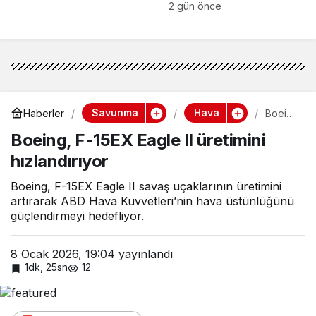
sırları!
2 gün önce
Savunma
Hava
Haberler
Boeing
, F-
Boeing, F-15EX Eagle II üretimini
15EX
Eagle II
hızlandırıyor
üretimi
ni
hızland
Boeing, F-15EX Eagle II savaş uçaklarının üretimini
ırıyor
artırarak ABD Hava Kuvvetleri’nin hava üstünlüğünü
güçlendirmeyi hedefliyor.
8 Ocak 2026, 19:04
yayınlandı
1dk, 25sn
12