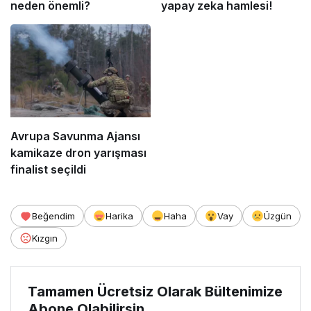
neden önemli?
yapay zeka hamlesi!
Avrupa Savunma Ajansı
kamikaze dron yarışması
finalist seçildi
Beğendim
Harika
Haha
Vay
Üzgün
Kızgın
Tamamen Ücretsiz Olarak Bültenimize
Abone Olabilirsin