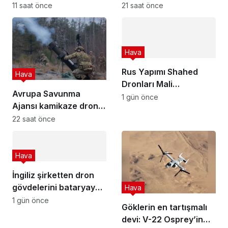
savaşta neden önemli?
yapay zeka hamlesi!
11 saat önce
21 saat önce
Hava
Rus Yapımı Shahed
Hava
Dronları Mali
Avrupa Savunma
Sahasinda: Afrika’da
1 gün önce
Ajansı kamikaze dron
Yeni Dönem
yarışması finalist
22 saat önce
seçildi
Hava
İngiliz şirketten dron
gövdelerini bataryaya
Hava
dönüştüren hamle
1 gün önce
Göklerin en tartışmalı
devi: V-22 Osprey’in