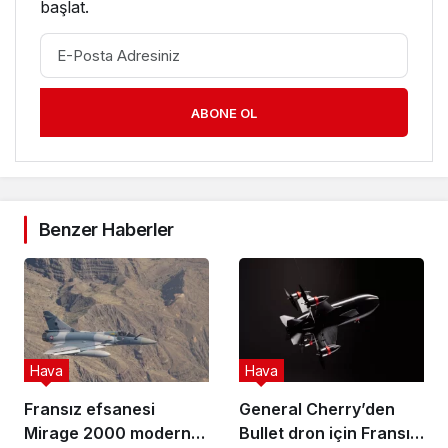
başlat.
ABONE OL
Benzer Haberler
Hava
Hava
Fransız efsanesi
General Cherry’den
Mirage 2000 modern
Bullet dron için Fransız