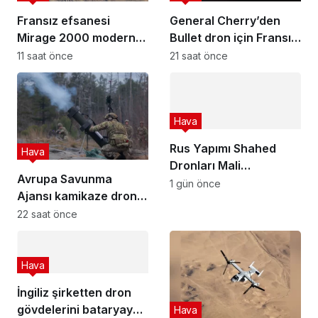
Fransız efsanesi
General Cherry’den
Mirage 2000 modern
Bullet dron için Fransız
savaşta neden önemli?
yapay zeka hamlesi!
11 saat önce
21 saat önce
Hava
Rus Yapımı Shahed
Hava
Dronları Mali
Avrupa Savunma
Sahasinda: Afrika’da
1 gün önce
Ajansı kamikaze dron
Yeni Dönem
yarışması finalist
22 saat önce
seçildi
Hava
İngiliz şirketten dron
gövdelerini bataryaya
Hava