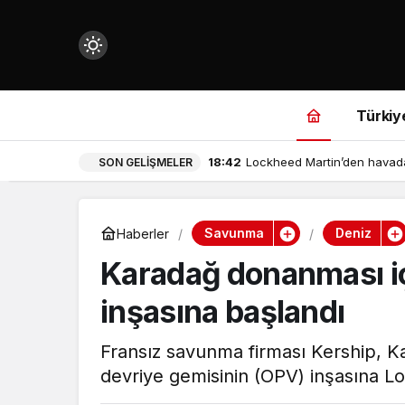
Mod
değiştir
Türkiy
18:42
Lockheed Martin’den havada 
SON GELIŞMELER
çin.
Savunma
Deniz
Haberler
Karadağ donanması iç
n.
inşasına başlandı
in.
Fransız savunma firması Kership, Ka
devriye gemisinin (OPV) inşasına Lor