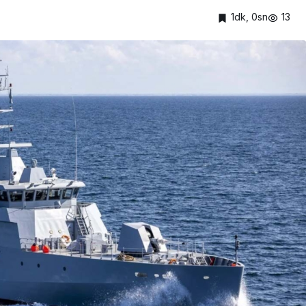
1dk, 0sn
13