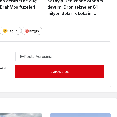
an denizlerde güç
Karayip Denizi’nde otonom
: BrahMos füzeleri
devrim: Dron tekneler 81
!
milyon dolarlık kokaini
yakalattı!
Üzgün
Kızgın
atı
ABONE OL