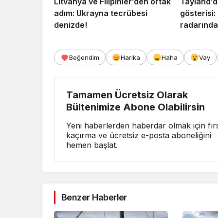
Litvanya ve Filipinler’den ortak
Tayland’d
adım: Ukrayna tecrübesi
gösterisi
denizde!
radarında
Beğendim
Harika
Haha
Vay
Tamamen Ücretsiz Olarak
Bültenimize Abone Olabilirsin
Yeni haberlerden haberdar olmak için fırs
kaçırma ve ücretsiz e-posta aboneliğini
hemen başlat.
Benzer Haberler