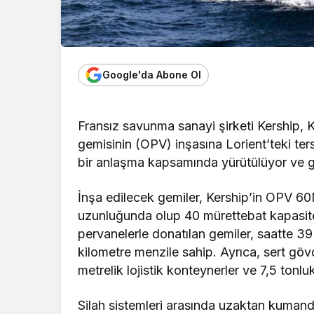
Google'da Abone Ol
Fransız savunma sanayi şirketi Kership, 
gemisinin (OPV) inşasına Lorient’teki te
bir anlaşma kapsamında yürütülüyor ve ge
İnşa edilecek gemiler, Kership’in OPV 6
uzunluğunda olup 40 mürettebat kapasitesi
pervanelerle donatılan gemiler, saatte 39
kilometre menzile sahip. Ayrıca, sert gövd
metrelik lojistik konteynerler ve 7,5 tonlu
Silah sistemleri arasında uzaktan kuman