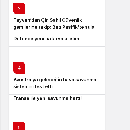
2
Tayvan’dan Çin Sahil Güvenlik
3
gemilerine takip: Batı Pasifik’te sular
Almanya’da dev yatırım: Diehl
ısiniyor!
Defence yeni batarya üretim
merkezini açtı!
4
Avustralya geleceğin hava savunma
5
sistemini test etti
Danimarka’dan stratejik hamle:
Fransa ile yeni savunma hattı!
6