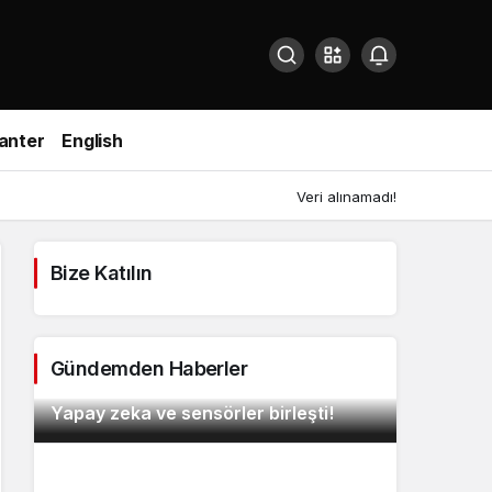
anter
English
Veri alınamadı!
Bize Katılın
Gündemden Haberler
Lockheed Martin’den havada devrim:
Yapay zeka ve sensörler birleşti!