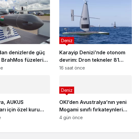
Deniz
dan denizlerde güç
Karayip Denizi’nde otonom
: BrahMos füzeleri
devrim: Dron tekneler 81
a!
milyon dolarlık kokaini
ce
16 saat önce
yakalattı!
Deniz
ya, AUKUS
OKI’den Avustralya’nın yeni
arı için özel kuru
Mogami sınıfı fırkateynleri
ruyor
için sonar anlaşması
e
4 gün önce