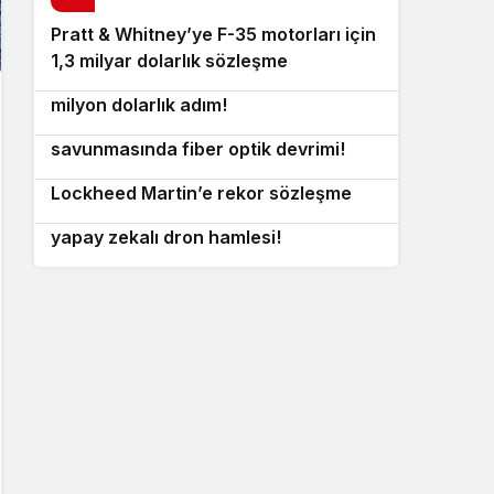
Pratt & Whitney’ye F-35 motorları için
7
1,3 milyar dolarlık sözleşme
ABD askeri üslerine nükleer güç: 470
8
milyon dolarlık adım!
Hollanda Donanması’ndan su altı
9
savunmasında fiber optik devrimi!
ABD’den dev füze anlaşması:
10
Lockheed Martin’e rekor sözleşme
İsrail’den orman yangınlarına karşı
yapay zekalı dron hamlesi!