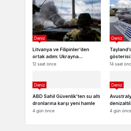
Deniz
Deniz
Litvanya ve Filipinler’den
Tayland’
ortak adım: Ukrayna
gösterisi
tecrübesi denizde!
radarınd
12 saat önce
14 saat ön
Deniz
Deniz
ABD Sahil Güvenlik’ten su altı
Avustral
dronlarına karşı yeni hamle
denizaltıl
havuz ku
4 gün önce
4 gün önc