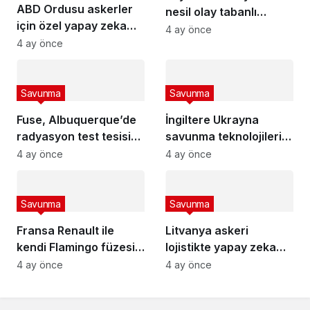
ABD Ordusu askerler
nesil olay tabanlı
için özel yapay zeka
kızılötesi kamera
4 ay önce
robotu “VictorBot”u
4 ay önce
tanıttı
Savunma
Savunma
Fuse, Albuquerque’de
İngiltere Ukrayna
radyasyon test tesisi
savunma teknolojilerini
kuruyor
entegre edecek
4 ay önce
4 ay önce
Savunma
Savunma
Fransa Renault ile
Litvanya askeri
kendi Flamingo füzesini
lojistikte yapay zeka
geliştirecek
dönemini başlatıyor
4 ay önce
4 ay önce