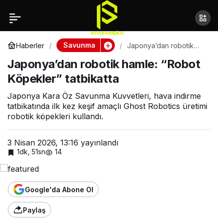
Japonya’dan robotik
hamle: “Robot Köpekler”
Savunma
Haberler
Japonya’dan robotik
hamle: “Robot Köpekler”
Japonya’dan robotik hamle: “Robot
tatbikatta
tatbikatta
Köpekler” tatbikatta
Japonya Kara Öz Savunma Kuvvetleri, hava indirme
tatbikatında ilk kez keşif amaçlı Ghost Robotics üretimi
robotik köpekleri kullandı.
3 Nisan 2026, 13:16
yayınlandı
1dk, 51sn
14
Google'da Abone Ol
Paylaş