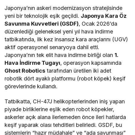
Japonya’nın askeri modernizasyon stratejisinde
yeni bir teknolojik eşik geçildi.
Japonya Kara Öz
Savunma Kuvvetleri (GSDF)
, Ocak 2026’da
düzenlediği geleneksel yeni yıl hava indirme
tatbikatında, ilk kez insansız kara araçlarını (UGV)
aktif operasyonel senaryoya dahil etti.
Japonya’nın tek elit hava indirme birliği olan
1.
Hava İndirme Tugayı
, operasyon kapsamında
Ghost Robotics
tarafından üretilen iki adet
robotik dört ayaklı platformu (robot köpek) keşif
görevlerinde kullandı.
Tatbikatta, CH-47J helikopterlerinden iniş yapan
piyade birliklerine eşlik eden robot köpekler,
askerler açık alana ilerlemeden önce ileri hatlarda
keşif yaparak olası tehditleri belirledi. GSDF, bu
sistemlerin “hazır müdahale” ve “ada savunması”