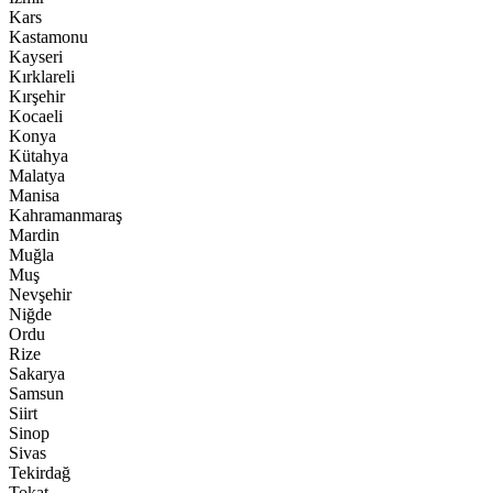
Kars
Kastamonu
Kayseri
Kırklareli
Kırşehir
Kocaeli
Konya
Kütahya
Malatya
Manisa
Kahramanmaraş
Mardin
Muğla
Muş
Nevşehir
Niğde
Ordu
Rize
Sakarya
Samsun
Siirt
Sinop
Sivas
Tekirdağ
Tokat