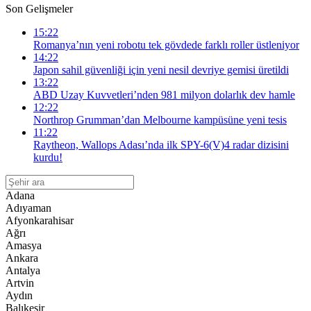
Son Gelişmeler
15:22
Romanya’nın yeni robotu tek gövdede farklı roller üstleniyor
14:22
Japon sahil güvenliği için yeni nesil devriye gemisi üretildi
13:22
ABD Uzay Kuvvetleri’nden 981 milyon dolarlık dev hamle
12:22
Northrop Grumman’dan Melbourne kampüsüne yeni tesis
11:22
Raytheon, Wallops Adası’nda ilk SPY-6(V)4 radar dizisini
kurdu!
Adana
Adıyaman
Afyonkarahisar
Ağrı
Amasya
Ankara
Antalya
Artvin
Aydın
Balıkesir