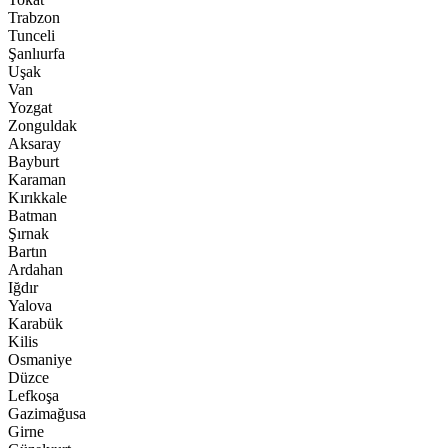
Trabzon
Tunceli
Şanlıurfa
Uşak
Van
Yozgat
Zonguldak
Aksaray
Bayburt
Karaman
Kırıkkale
Batman
Şırnak
Bartın
Ardahan
Iğdır
Yalova
Karabük
Kilis
Osmaniye
Düzce
Lefkoşa
Gazimağusa
Girne