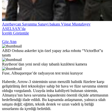
Azerbaycan Savunma Sanayi bakanı Vügar Mustafayev
ASELSAN’da
İçeriği Görüntüle
Göz Atın
ABD Ordusu askerler için özel yapay zeka robotu “VictorBot”u
tanıttı
Raytheon’dan yeni nesil olay tabanlı kızılötesi kamera
Fuse, Albuquerque’de radyasyon test tesisi kuruyor
Haberde, Arrow-3 sisteminin uzun menzilli balistik füzelere karşı
geliştirilmiş ileri teknolojiye sahip bir hava ve füze savunma sistemi
olduğu vurgulandı. Uzayda imha kabiliyeti bulunan sistemin,
Almanya’nın hava savunma kapasitesini önemli ölçüde artırmasının
hedeflendiği ifade edildi. Bu kapsamda anlaşmanın, yalnızca silah
satışını değil; eğitim, teknik destek ve uzun vadeli iş birliği
unsurlarını da içerdiği belirtildi.