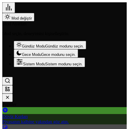
Mod değiştir
Mod Ayarları
Mod seçin, deneyimini kişiselleştirin.
Gündüz Modu
Gündüz modunu seçin.
Gece Modu
Gece modunu seçin.
Sistem Modu
Sistem modunu seçin.
Popüler
Döviz Kurları
Piyasanın kalbine yakından göz atın.