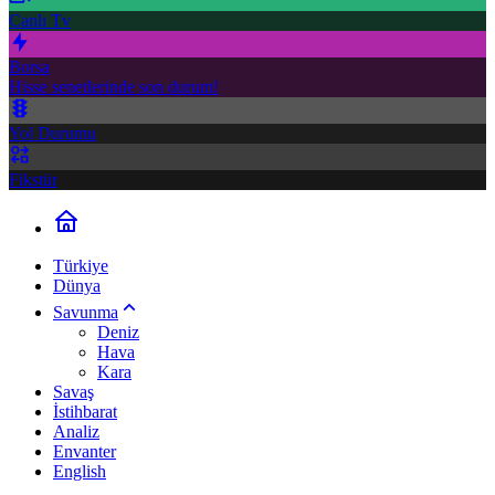
Canlı Tv
Borsa
Hisse senetlerinde son durum!
Yol Durumu
Fikstür
Türkiye
Dünya
Savunma
Deniz
Hava
Kara
Savaş
İstihbarat
Analiz
Envanter
English