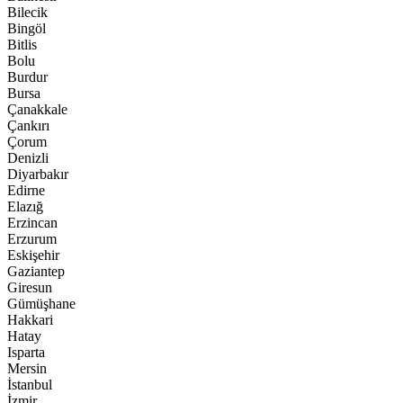
Bilecik
Bingöl
Bitlis
Bolu
Burdur
Bursa
Çanakkale
Çankırı
Çorum
Denizli
Diyarbakır
Edirne
Elazığ
Erzincan
Erzurum
Eskişehir
Gaziantep
Giresun
Gümüşhane
Hakkari
Hatay
Isparta
Mersin
İstanbul
İzmir