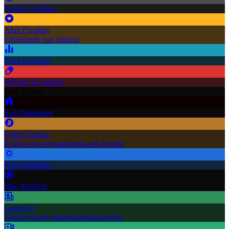
Namaz Vakitleri
Altın Fiyatları
Emtia'larda son durum!
Puan Durumu
Nöbetçi Eczaneler
Hızlı Erişim
Son Depremler
Kripto Paralar
Kripto para piyasalarında son durum!
Hava Durumu
Maç Merkezi
Gazeteler
Günün gazete manşetlerini inceleyin.