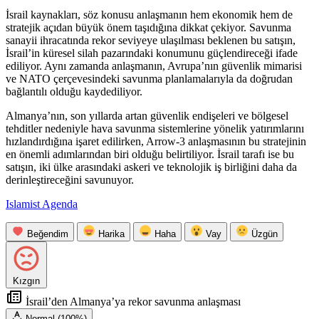
İsrail kaynakları, söz konusu anlaşmanın hem ekonomik hem de
stratejik açıdan büyük önem taşıdığına dikkat çekiyor. Savunma
sanayii ihracatında rekor seviyeye ulaşılması beklenen bu satışın,
İsrail’in küresel silah pazarındaki konumunu güçlendireceği ifade
ediliyor. Aynı zamanda anlaşmanın, Avrupa’nın güvenlik mimarisi
ve NATO çerçevesindeki savunma planlamalarıyla da doğrudan
bağlantılı olduğu kaydediliyor.
Almanya’nın, son yıllarda artan güvenlik endişeleri ve bölgesel
tehditler nedeniyle hava savunma sistemlerine yönelik yatırımlarını
hızlandırdığına işaret edilirken, Arrow-3 anlaşmasının bu stratejinin
en önemli adımlarından biri olduğu belirtiliyor. İsrail tarafı ise bu
satışın, iki ülke arasındaki askeri ve teknolojik iş birliğini daha da
derinleştireceğini savunuyor.
Islamist Agenda
Beğendim
Harika
Haha
Vay
Üzgün
Kızgın
İsrail’den Almanya’ya rekor savunma anlaşması
Normal (100%)