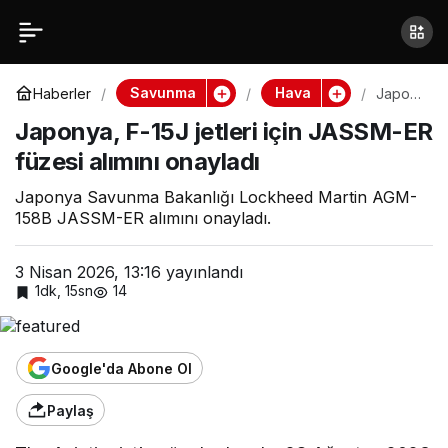
Japonya, F-15J jetleri
Paylaş
için JASSM-ER füzesi
Savunma
Hava
Haberler
Japon
ya, F-
Japonya, F-15J jetleri için JASSM-ER
15J
alımını onayladı
jetleri
füzesi alımını onayladı
için
JASSM
-ER
Japonya Savunma Bakanlığı Lockheed Martin AGM-
füzesi
158B JASSM-ER alımını onayladı.
alımını
onayla
dı
3 Nisan 2026, 13:16
yayınlandı
1dk, 15sn
14
Google'da Abone Ol
Paylaş