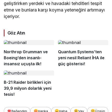
geliştirirken yerdeki ve havadaki tehditleri tespit
etme ve bunlara karşı koyma yeteneğini artırmayı
içeriyor.
Göz Atın
Northrop Grumman ve
Quantum Systems’ten
Boeing’den insanlı-
yeni nesil Reliant İHA ile
insansız uçuşta ilk!
güç gösterisi!
B-21 Raider birlikleri için
39,9 milyon dolarlık yeni
tesis!
Beğendim
Harika
Haha
Vay
Üzgün