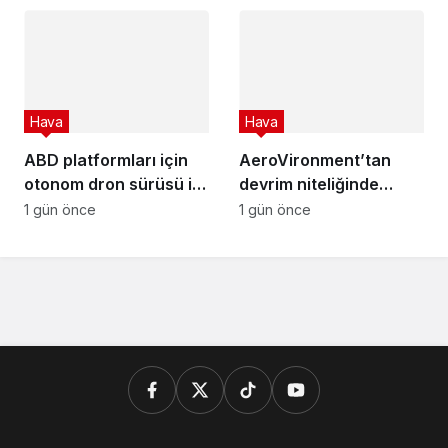
Hava
Hava
ABD platformları için
AeroVironment’tan
otonom dron sürüsü iş
devrim niteliğinde
birliği!
adım: Mayhem 10
1 gün önce
1 gün önce
yapay zekâ destekli
sürü yeteneği
kazanıyor!