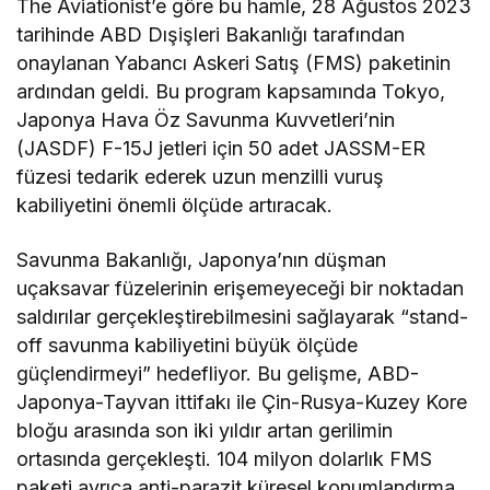
The Aviationist’e göre bu hamle, 28 Ağustos 2023
tarihinde ABD Dışişleri Bakanlığı tarafından
onaylanan Yabancı Askeri Satış (FMS) paketinin
ardından geldi. Bu program kapsamında Tokyo,
Japonya Hava Öz Savunma Kuvvetleri’nin
(JASDF) F-15J jetleri için 50 adet JASSM-ER
füzesi tedarik ederek uzun menzilli vuruş
kabiliyetini önemli ölçüde artıracak.
Savunma Bakanlığı, Japonya’nın düşman
uçaksavar füzelerinin erişemeyeceği bir noktadan
saldırılar gerçekleştirebilmesini sağlayarak “stand-
off savunma kabiliyetini büyük ölçüde
güçlendirmeyi” hedefliyor. Bu gelişme, ABD-
Japonya-Tayvan ittifakı ile Çin-Rusya-Kuzey Kore
bloğu arasında son iki yıldır artan gerilimin
ortasında gerçekleşti. 104 milyon dolarlık FMS
paketi ayrıca anti-parazit küresel konumlandırma