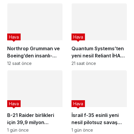
Hava
Hava
Northrop Grumman ve
Quantum Systems’ten
Boeing’den insanlı-
yeni nesil Reliant İHA
insansız uçuşta ilk!
ile güç gösterisi!
12 saat önce
21 saat önce
Hava
Hava
B-21 Raider birlikleri
İsrail f-35 esinli yeni
için 39,9 milyon
nesil pilotsuz savaş
dolarlık yeni tesis!
uçağı projesi
1 gün önce
1 gün önce