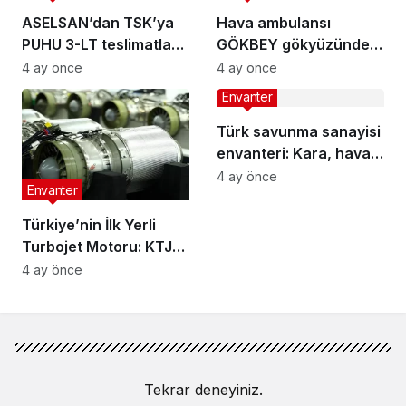
ASELSAN’dan TSK’ya
Hava ambulansı
PUHU 3-LT teslimatları
GÖKBEY gökyüzünde:
sürüyor
İlk teslimat 6 ay içinde
4 ay önce
4 ay önce
Envanter
Türk savunma sanayisi
envanteri: Kara, hava,
deniz ve füze
4 ay önce
Envanter
sistemleri
Türkiye’nin İlk Yerli
Turbojet Motoru: KTJ-
3200
4 ay önce
Tekrar deneyiniz.