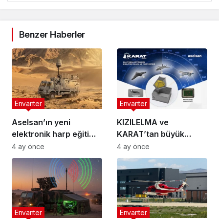
Benzer Haberler
Envanter
Envanter
Aselsan’ın yeni
KIZILELMA ve
elektronik harp eğitim
KARAT’tan büyük
sistemi: Koral 23-LT
başarı: 110 km’den
4 ay önce
4 ay önce
tespit
Envanter
Envanter