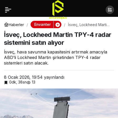
İsveç, Lockheed Martin
TPY-4 radar sistemini
Envanter
Haberler
İsveç, Lockheed Martin
TPY-4 radar sistemini
İsveç, Lockheed Martin TPY-4 radar
satın alıyor
satın alıyor
sistemini satın alıyor
İsveç, hava savunma kapasitesini artırmak amacıyla
ABD’li Lockheed Martin şirketinden TPY-4 radar
sistemleri satın alacak.
8 Ocak 2026, 19:54
yayınlandı
0dk, 38sn
13