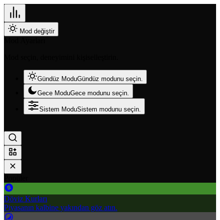
Mod değiştir
Mod Ayarları
Mod seçin, deneyimini kişiselleştirin.
Gündüz Modu
Gündüz modunu seçin.
Gece Modu
Gece modunu seçin.
Sistem Modu
Sistem modunu seçin.
Popüler
Döviz Kurları
Piyasanın kalbine yakından göz atın.