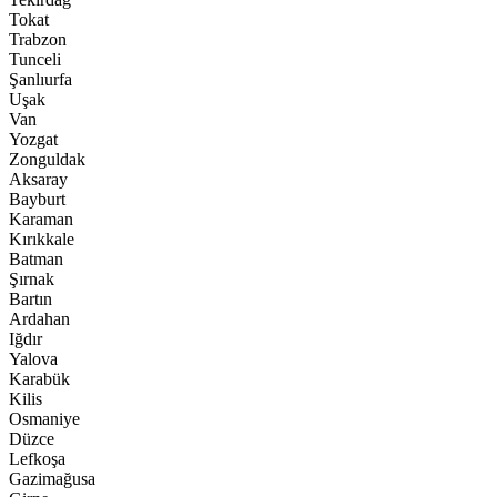
Tokat
Trabzon
Tunceli
Şanlıurfa
Uşak
Van
Yozgat
Zonguldak
Aksaray
Bayburt
Karaman
Kırıkkale
Batman
Şırnak
Bartın
Ardahan
Iğdır
Yalova
Karabük
Kilis
Osmaniye
Düzce
Lefkoşa
Gazimağusa