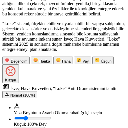
aldığına dikkat çekerek, mevcut ürünleri yenilikçi bir yaklaşımla
yeniden kullanarak ve yeni özellikler ile teknolojileri entegre ederek
bu konsepti rekor sürede bir araya getirdiklerini belirtti.
“Loke” sistemi, ölçeklenebilir ve uyarlanabilir bir yapıya sahip olup,
gelecekte ek sensörler ve etkisizleştirme sistemleri ile genişletilebilir.
Sistem, yeniden konuşlandırma sırasında bile koruma sağlayarak
sürekli bir savunma imkanı sunar. İsveç Hava Kuvvetleri, “Loke”
sistemini 2025’in sonlarına doğru muharebe birimlerine tamamen
entegre etmeyi planlamaktadır.
Beğendim
Harika
Haha
Vay
Üzgün
Kızgın
İsveç Hava Kuvvetleri, “Loke” Anti-Drone sistemini tanıttı
Normal (100%)
Yazı Boyutunu Ayarla
Okuma rahatlığı için seçin
Küçük
100%
Dev