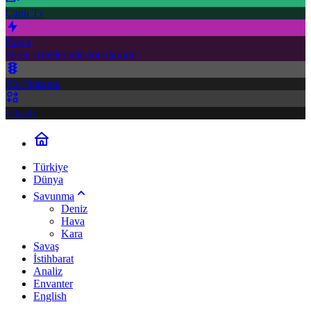
Canlı Tv
Borsa
Hisse senetlerinde son durum!
Yol Durumu
Fikstür
Türkiye
Dünya
Savunma
Deniz
Hava
Kara
Savaş
İstihbarat
Analiz
Envanter
English