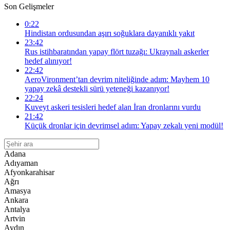
Son Gelişmeler
0:22
Hindistan ordusundan aşırı soğuklara dayanıklı yakıt
23:42
Rus istihbaratından yapay flört tuzağı: Ukraynalı askerler
hedef alınıyor!
22:42
AeroVironment’tan devrim niteliğinde adım: Mayhem 10
yapay zekâ destekli sürü yeteneği kazanıyor!
22:24
Kuveyt askeri tesisleri hedef alan İran dronlarını vurdu
21:42
Küçük dronlar için devrimsel adım: Yapay zekalı yeni modül!
Adana
Adıyaman
Afyonkarahisar
Ağrı
Amasya
Ankara
Antalya
Artvin
Aydın