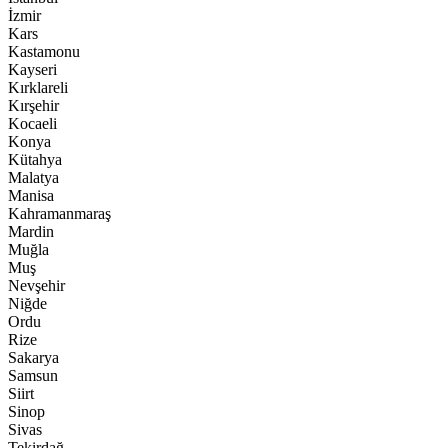
İzmir
Kars
Kastamonu
Kayseri
Kırklareli
Kırşehir
Kocaeli
Konya
Kütahya
Malatya
Manisa
Kahramanmaraş
Mardin
Muğla
Muş
Nevşehir
Niğde
Ordu
Rize
Sakarya
Samsun
Siirt
Sinop
Sivas
Tekirdağ