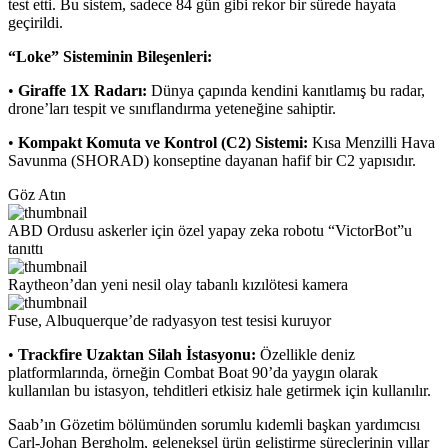
test etti. Bu sistem, sadece 84 gün gibi rekor bir sürede hayata
geçirildi.
“Loke” Sisteminin Bileşenleri:
•
Giraffe 1X Radarı:
Dünya çapında kendini kanıtlamış bu radar,
drone’ları tespit ve sınıflandırma yeteneğine sahiptir.
•
Kompakt Komuta ve Kontrol (C2) Sistemi:
Kısa Menzilli Hava
Savunma (SHORAD) konseptine dayanan hafif bir C2 yapısıdır.
Göz Atın
ABD Ordusu askerler için özel yapay zeka robotu “VictorBot”u
tanıttı
Raytheon’dan yeni nesil olay tabanlı kızılötesi kamera
Fuse, Albuquerque’de radyasyon test tesisi kuruyor
•
Trackfire Uzaktan Silah İstasyonu:
Özellikle deniz
platformlarında, örneğin Combat Boat 90’da yaygın olarak
kullanılan bu istasyon, tehditleri etkisiz hale getirmek için kullanılır.
Saab’ın Gözetim bölümünden sorumlu kıdemli başkan yardımcısı
Carl-Johan Bergholm, geleneksel ürün geliştirme süreçlerinin yıllar