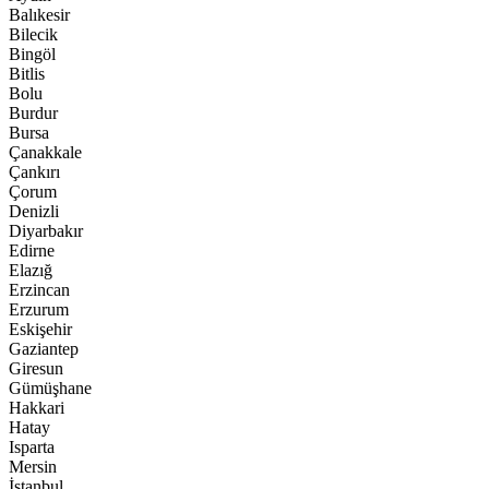
Balıkesir
Bilecik
Bingöl
Bitlis
Bolu
Burdur
Bursa
Çanakkale
Çankırı
Çorum
Denizli
Diyarbakır
Edirne
Elazığ
Erzincan
Erzurum
Eskişehir
Gaziantep
Giresun
Gümüşhane
Hakkari
Hatay
Isparta
Mersin
İstanbul