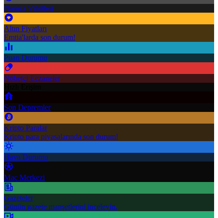
Namaz Vakitleri
Altın Fiyatları
Emtia'larda son durum!
Puan Durumu
Nöbetçi Eczaneler
Hızlı Erişim
Son Depremler
Kripto Paralar
Kripto para piyasalarında son durum!
Hava Durumu
Maç Merkezi
Gazeteler
Günün gazete manşetlerini inceleyin.