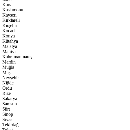
Kars
Kastamonu
Kayseri
Kırklareli
Kırşehir
Kocaeli
Konya
Kütahya
Malatya
Manisa
Kahramanmaraş
Mardin
Muğla
Muş
Nevşehir
Niğde
Ordu
Rize
Sakarya
Samsun
Siirt
Sinop
Sivas
Tekirdağ
Tokat