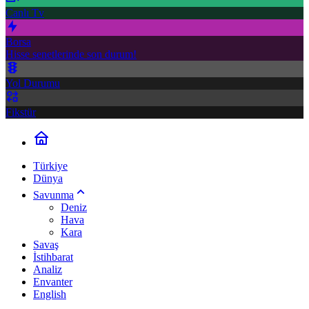
Canlı Tv
Borsa
Hisse senetlerinde son durum!
Yol Durumu
Fikstür
Türkiye
Dünya
Savunma
Deniz
Hava
Kara
Savaş
İstihbarat
Analiz
Envanter
English