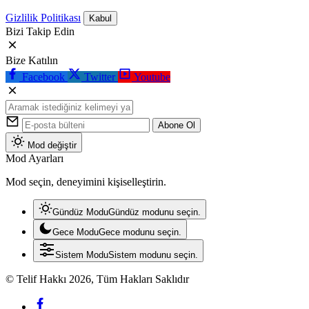
Gizlilik Politikası
Kabul
Bizi Takip Edin
Bize Katılın
Facebook
Twitter
Youtube
Abone Ol
Mod değiştir
Mod Ayarları
Mod seçin, deneyimini kişiselleştirin.
Gündüz Modu
Gündüz modunu seçin.
Gece Modu
Gece modunu seçin.
Sistem Modu
Sistem modunu seçin.
© Telif Hakkı 2026, Tüm Hakları Saklıdır