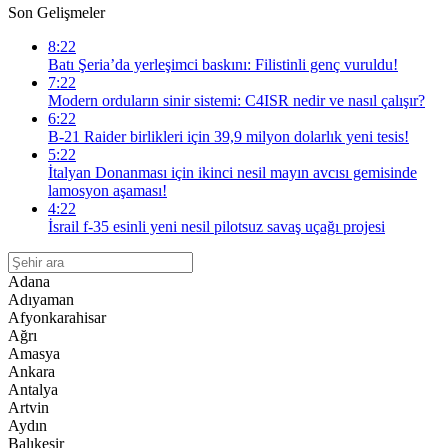
Son Gelişmeler
8:22
Batı Şeria’da yerleşimci baskını: Filistinli genç vuruldu!
7:22
Modern orduların sinir sistemi: C4ISR nedir ve nasıl çalışır?
6:22
B-21 Raider birlikleri için 39,9 milyon dolarlık yeni tesis!
5:22
İtalyan Donanması için ikinci nesil mayın avcısı gemisinde
lamosyon aşaması!
4:22
İsrail f-35 esinli yeni nesil pilotsuz savaş uçağı projesi
Adana
Adıyaman
Afyonkarahisar
Ağrı
Amasya
Ankara
Antalya
Artvin
Aydın
Balıkesir