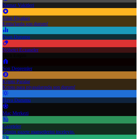
Namaz Vakitleri
Altın Fiyatları
Emtia'larda son durum!
Puan Durumu
Nöbetçi Eczaneler
Hızlı Erişim
Son Depremler
Kripto Paralar
Kripto para piyasalarında son durum!
Hava Durumu
Maç Merkezi
Gazeteler
Günün gazete manşetlerini inceleyin.