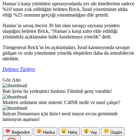
Hamas’a karşı yürütülen operasyonlarda yer altı tünellerinin sadece
%10’unun yok edildiğini belirten Brick, İsrail yönetiminin iddia
ettiği %25 oranının gerçeği yansıtmadığını dile getirdi.
Hamas’ın savaş öncesi 30 bin olan savaşçı sayısına yeniden
ulaştığını belirten Brick, “Hamas’a karşı zafer elde edildiği
yönündeki açıklamalar halkı kandırmaya yönelik” dedi.
Tümgeneral Brick’in bu açıklamaları, İsrail kamuoyunda savaşın
gidişatı ve ordu yönetimine yönelik eleştirileri daha da artırabilecek
nitelikte.
Defence Türkiye
Göz Atın
Batı Şeria’da yerleşimci baskını: Filistinli genç vuruldu!
Modern orduların sinir sistemi: C4ISR nedir ve nasıl çalışır?
İtalyan Donanması için ikinci nesil mayın avcısı gemisinde
lamosyon aşaması!
Beğendim
Harika
Haha
Vay
Üzgün