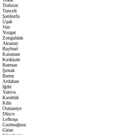
Trabzon
Tunceli
Şanlıurfa
Uşak
Van
Yozgat
Zonguldak
Aksaray
Bayburt
Karaman
Kırıkkale
Batman
Şırnak
Bartın
Ardahan
Iğdır
Yalova
Karabük
Kilis
Osmaniye
Düzce
Lefkoşa
Gazimağusa
Girne