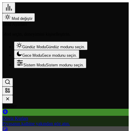
Mod değiştir
Mod Ayarları
Mod seçin, deneyimini kişiselleştirin.
Gündüz Modu
Gündüz modunu seçin.
Gece Modu
Gece modunu seçin.
Sistem Modu
Sistem modunu seçin.
Popüler
Döviz Kurları
Piyasanın kalbine yakından göz atın.