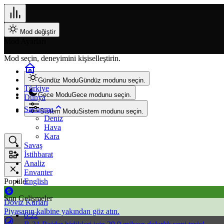
Mod değiştir
Mod Ayarları
Mod seçin, deneyimini kişiselleştirin.
Gündüz Modu
Gündüz modunu seçin.
Türkiye
Gece Modu
Gece modunu seçin.
Dünya
Savunma
Sistem Modu
Sistem modunu seçin.
Deniz
Hava
Kara
Savaş
İstihbarat
Analiz
Envanter
Popüler
English
Son Gelişmeler
Döviz Kurları
Piyasanın kalbine yakından göz atın.
6:22