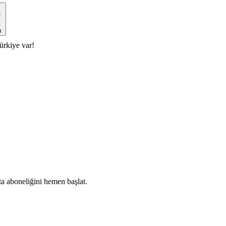
n
ürkiye var!
ta aboneliğini hemen başlat.