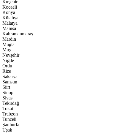
Kırşehir
Kocaeli
Konya
Kütahya
Malatya
Manisa
Kahramanmaraş
Mardin
Muğla
Muş
Nevşehir
Niğde
Ordu
Rize
Sakarya
Samsun
Siirt
Sinop
Sivas
Tekirdağ
Tokat
Trabzon
Tunceli
Şanlıurfa
Uşak