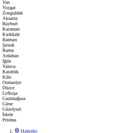
Van
Yozgat
Zonguldak
Aksaray
Bayburt
Karaman
Kırıkkale
Batman
Şırnak
Bartın
Ardahan
Iğdır
Yalova
Karabük
Kilis
Osmaniye
Düzce
Lefkoşa
Gazimağusa
Girne
Güzelyurt
İskele
Pristina
Haberler