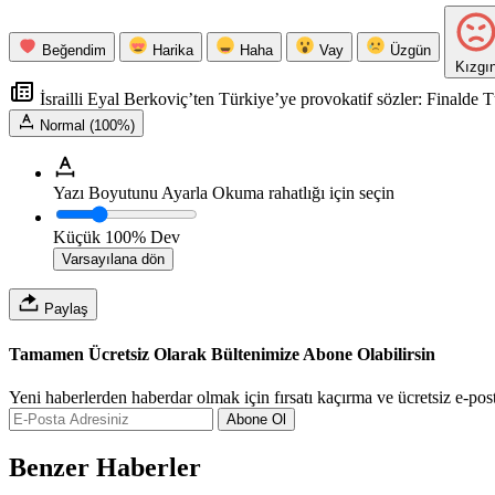
Beğendim
Harika
Haha
Vay
Üzgün
Kızgı
İsrailli Eyal Berkoviç’ten Türkiye’ye provokatif sözler: Finalde T
Normal (100%)
Yazı Boyutunu Ayarla
Okuma rahatlığı için seçin
Küçük
100%
Dev
Varsayılana dön
Paylaş
Tamamen Ücretsiz Olarak Bültenimize Abone Olabilirsin
Yeni haberlerden haberdar olmak için fırsatı kaçırma ve ücretsiz e-pos
Abone Ol
Benzer Haberler