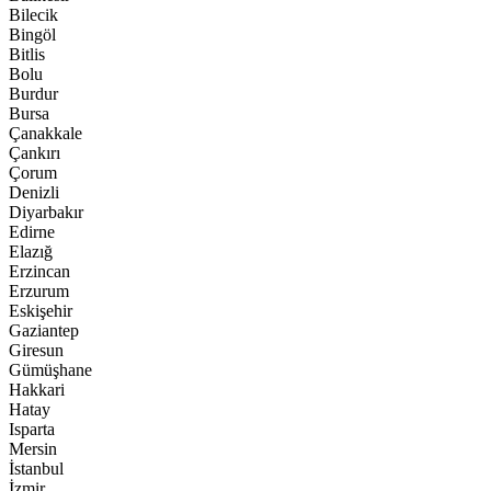
Bilecik
Bingöl
Bitlis
Bolu
Burdur
Bursa
Çanakkale
Çankırı
Çorum
Denizli
Diyarbakır
Edirne
Elazığ
Erzincan
Erzurum
Eskişehir
Gaziantep
Giresun
Gümüşhane
Hakkari
Hatay
Isparta
Mersin
İstanbul
İzmir