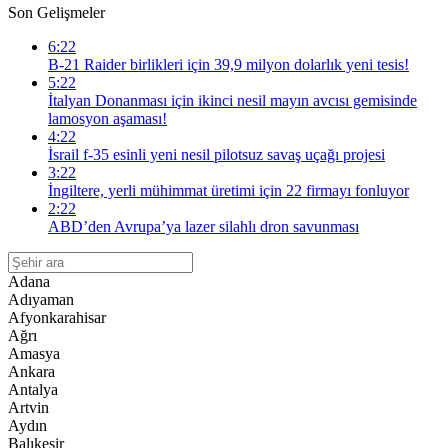
Son Gelişmeler
6:22
B-21 Raider birlikleri için 39,9 milyon dolarlık yeni tesis!
5:22
İtalyan Donanması için ikinci nesil mayın avcısı gemisinde
lamosyon aşaması!
4:22
İsrail f-35 esinli yeni nesil pilotsuz savaş uçağı projesi
3:22
İngiltere, yerli mühimmat üretimi için 22 firmayı fonluyor
2:22
ABD’den Avrupa’ya lazer silahlı dron savunması
Adana
Adıyaman
Afyonkarahisar
Ağrı
Amasya
Ankara
Antalya
Artvin
Aydın
Balıkesir