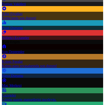
Namaz Vakitleri
Altın Fiyatları
Emtia'larda son durum!
Puan Durumu
Nöbetçi Eczaneler
Hızlı Erişim
Son Depremler
Kripto Paralar
Kripto para piyasalarında son durum!
Hava Durumu
Maç Merkezi
Gazeteler
Günün gazete manşetlerini inceleyin.