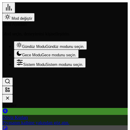
Mod değiştir
Mod Ayarları
Mod seçin, deneyimini kişiselleştirin.
Gündüz Modu
Gündüz modunu seçin.
Gece Modu
Gece modunu seçin.
Sistem Modu
Sistem modunu seçin.
Popüler
Döviz Kurları
Piyasanın kalbine yakından göz atın.