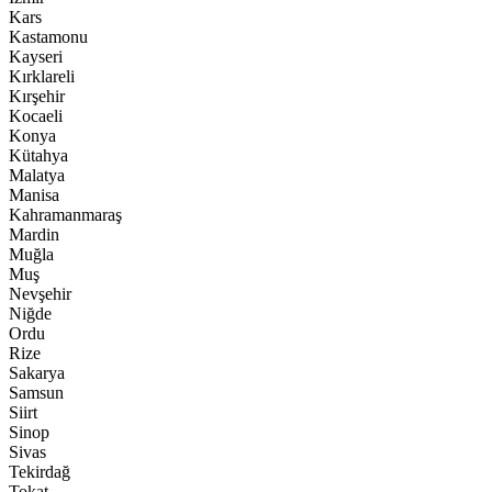
Kars
Kastamonu
Kayseri
Kırklareli
Kırşehir
Kocaeli
Konya
Kütahya
Malatya
Manisa
Kahramanmaraş
Mardin
Muğla
Muş
Nevşehir
Niğde
Ordu
Rize
Sakarya
Samsun
Siirt
Sinop
Sivas
Tekirdağ
Tokat