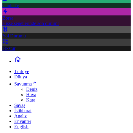
Canlı Tv
Borsa
Hisse senetlerinde son durum!
Yol Durumu
Fikstür
Türkiye
Dünya
Savunma
Deniz
Hava
Kara
Savaş
İstihbarat
Analiz
Envanter
English