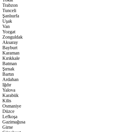
Trabzon
Tunceli
Şanlıurfa
Uşak
Van
Yozgat
Zonguldak
Aksaray
Bayburt
Karaman
Kırıkkale
Batman
Şırnak
Bartın
Ardahan
Iğdır
Yalova
Karabük
Kilis
Osmaniye
Düzce
Lefkoşa
Gazimağusa
Girne