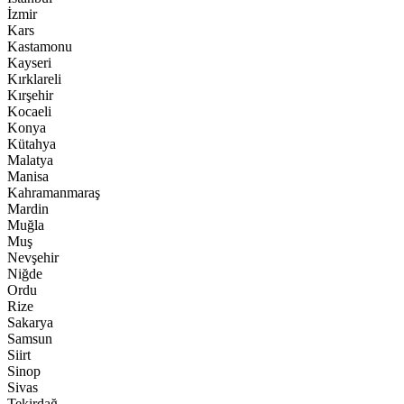
İzmir
Kars
Kastamonu
Kayseri
Kırklareli
Kırşehir
Kocaeli
Konya
Kütahya
Malatya
Manisa
Kahramanmaraş
Mardin
Muğla
Muş
Nevşehir
Niğde
Ordu
Rize
Sakarya
Samsun
Siirt
Sinop
Sivas
Tekirdağ