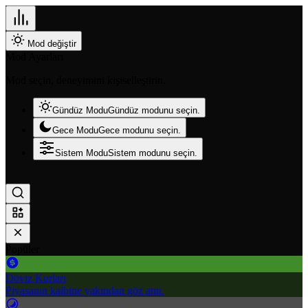
Mod değiştir
Mod Ayarları
Mod seçin, deneyimini kişiselleştirin.
Gündüz Modu
Gündüz modunu seçin.
Gece Modu
Gece modunu seçin.
Sistem Modu
Sistem modunu seçin.
Popüler
Döviz Kurları
Piyasanın kalbine yakından göz atın.