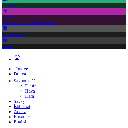
Canlı Tv
Borsa
Hisse senetlerinde son durum!
Yol Durumu
Fikstür
Türkiye
Dünya
Savunma
Deniz
Hava
Kara
Savaş
İstihbarat
Analiz
Envanter
English