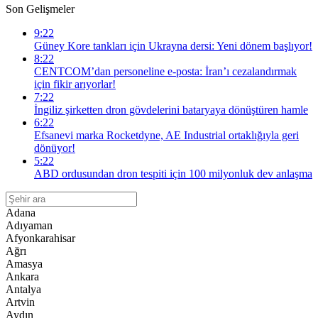
Son Gelişmeler
9:22
Güney Kore tankları için Ukrayna dersi: Yeni dönem başlıyor!
8:22
CENTCOM’dan personeline e-posta: İran’ı cezalandırmak
için fikir arıyorlar!
7:22
İngiliz şirketten dron gövdelerini bataryaya dönüştüren hamle
6:22
Efsanevi marka Rocketdyne, AE Industrial ortaklığıyla geri
dönüyor!
5:22
ABD ordusundan dron tespiti için 100 milyonluk dev anlaşma
Adana
Adıyaman
Afyonkarahisar
Ağrı
Amasya
Ankara
Antalya
Artvin
Aydın