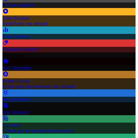
Namaz Vakitleri
Altın Fiyatları
Emtia'larda son durum!
Puan Durumu
Nöbetçi Eczaneler
Hızlı Erişim
Son Depremler
Kripto Paralar
Kripto para piyasalarında son durum!
Hava Durumu
Maç Merkezi
Gazeteler
Günün gazete manşetlerini inceleyin.