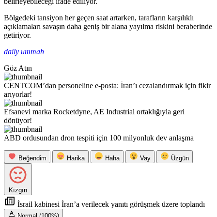
belirleyebileceği ifade ediliyor.
Bölgedeki tansiyon her geçen saat artarken, tarafların karşılıklı
açıklamaları savaşın daha geniş bir alana yayılma riskini beraberinde
getiriyor.
daily ummah
Göz Atın
CENTCOM’dan personeline e-posta: İran’ı cezalandırmak için fikir
arıyorlar!
Efsanevi marka Rocketdyne, AE Industrial ortaklığıyla geri
dönüyor!
ABD ordusundan dron tespiti için 100 milyonluk dev anlaşma
Beğendim
Harika
Haha
Vay
Üzgün
Kızgın
İsrail kabinesi İran’a verilecek yanıtı görüşmek üzere toplandı
Normal (100%)