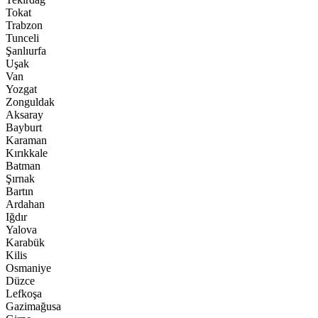
Tokat
Trabzon
Tunceli
Şanlıurfa
Uşak
Van
Yozgat
Zonguldak
Aksaray
Bayburt
Karaman
Kırıkkale
Batman
Şırnak
Bartın
Ardahan
Iğdır
Yalova
Karabük
Kilis
Osmaniye
Düzce
Lefkoşa
Gazimağusa