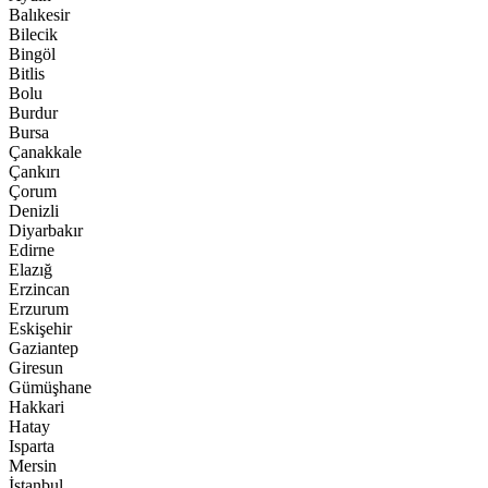
Balıkesir
Bilecik
Bingöl
Bitlis
Bolu
Burdur
Bursa
Çanakkale
Çankırı
Çorum
Denizli
Diyarbakır
Edirne
Elazığ
Erzincan
Erzurum
Eskişehir
Gaziantep
Giresun
Gümüşhane
Hakkari
Hatay
Isparta
Mersin
İstanbul