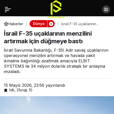
ABD ordusunun vuruş
Paylaş
gücüne 3 bin adetlik
Dünya
Haberler
İsrail F-35 uçaklarının
menzilini artırmak için
İsrail F-35 uçaklarının menzilini
düğmeye bastı
yeni füze desteği
artırmak için düğmeye bastı
İsrail Savunma Bakanlığı, F-35I Adir savaş uçaklarının
operasyonel menzilini artırmak ve havada yakıt
ikmaline bağımlılığı azaltmak amacıyla ELBIT
SYSTEMS ile 34 milyon dolarlık stratejik bir anlaşma
imzaladı.
15 Mayıs 2026, 23:56
yayınlandı
1dk, 31sn
10