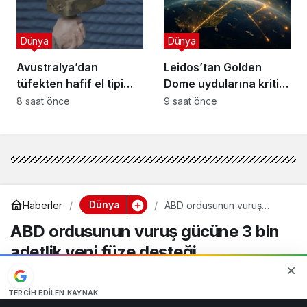
Dünya
Dünya
Avustralya’dan
Leidos’tan Golden
tüfekten hafif el tipi
Dome uydularına kritik
dron savar: Rakurai
kızılötesi sensör
8 saat önce
9 saat önce
Dünya
Haberler
ABD ordusunun vuruş
gücüne 3 bin adetlik yeni
ABD ordusunun vuruş gücüne 3 bin
füze desteği
adetlik yeni füze desteği
ABD Savunma Bakanlığı, uzun menzilli hassas vuruş
kapasitesini artırmak amacıyla LEIDOS şirketi ile ilk
TERCIH EDILEN KAYNAK
aşamada 3 bin adet düşük maliyetli seyir füzesi üretimi
Google'da bizi öne çıkarın