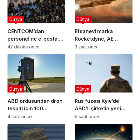
Dünya
Dünya
CENTCOM’dan
Efsanevi marka
personeline e-posta:
Rocketdyne, AE
İran’ı cezalandırmak
Industrial ortaklığıyla
42 dakika önce
3 saat önce
için fikir arıyorlar!
geri dönüyor!
Dünya
Dünya
ABD ordusundan dron
Rus füzesi Kyiv’de
tespiti için 100
ABD’li şirketin yeni
milyonluk dev anlaşma
drone tesisini vurdu
4 saat önce
6 saat önce