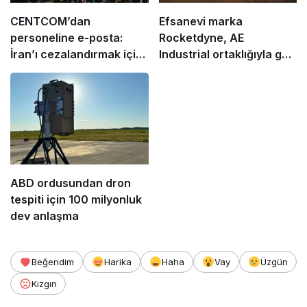
CENTCOM’dan
Efsanevi marka
personeline e-posta:
Rocketdyne, AE
İran’ı cezalandırmak için
Industrial ortaklığıyla geri
fikir arıyorlar!
dönüyor!
ABD ordusundan dron
tespiti için 100 milyonluk
dev anlaşma
Beğendim
Harika
Haha
Vay
Üzgün
Kızgın