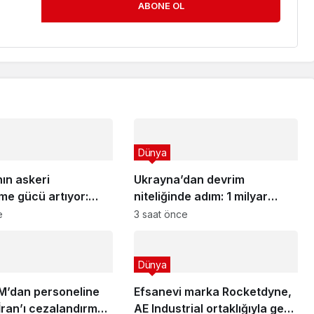
ABONE OL
Dünya
ın askeri
Ukrayna’dan devrim
me gücü artıyor:
niteliğinde adım: 1 milyar
NG III yolda!
dolarlık sipariş!
e
3 saat önce
Dünya
’dan personeline
Efsanevi marka Rocketdyne,
İran’ı cezalandırmak
AE Industrial ortaklığıyla geri