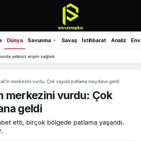
e
Dünya
Savunma
Savaş
İstihbarat
Analiz
Env
sında yetkisiz erişim sağladı
İsrail’in merkezini vurdu: Çok sayıda patlama meydana geldi
l’in merkezini vurdu: Çok
na geldi
isabet etti, birçok bölgede patlama yaşandı.
r.