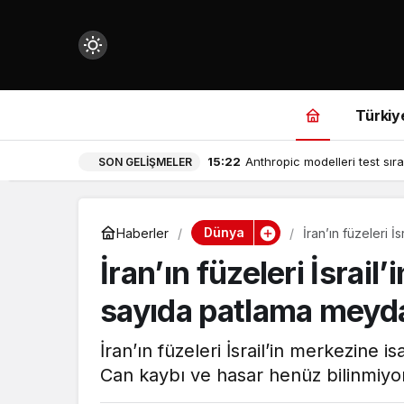
Mod
değiştir
Türkiy
15:22
Anthropic modelleri test sıra
SON GELIŞMELER
çin.
Dünya
Haberler
İran’ın füzeleri 
İran’ın füzeleri İsrai
n.
sayıda patlama meyda
in.
İran’ın füzeleri İsrail’in merkezine 
Can kaybı ve hasar henüz bilinmiyo