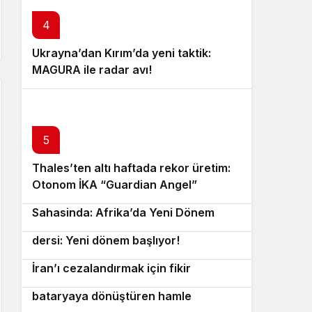
4
Ukrayna’dan Kırım’da yeni taktik:
MAGURA ile radar avı!
5
Thales’ten altı haftada rekor üretim:
6
Otonom İKA “Guardian Angel”
Rus Yapımı Shahed Dronları Mali
7
tanıtıldı!
Sahasinda: Afrika’da Yeni Dönem
Güney Kore tankları için Ukrayna
8
dersi: Yeni dönem başlıyor!
CENTCOM’dan personeline e-posta:
9
İran’ı cezalandırmak için fikir
İngiliz şirketten dron gövdelerini
10
arıyorlar!
bataryaya dönüştüren hamle
Efsanevi marka Rocketdyne, AE