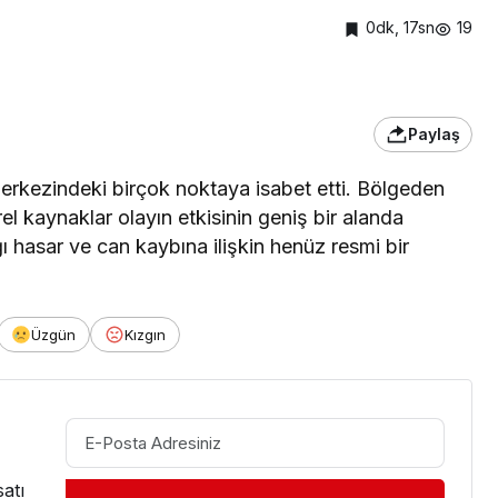
0dk, 17sn
19
Paylaş
in merkezindeki birçok noktaya isabet etti. Bölgeden
el kaynaklar olayın etkisinin geniş bir alanda
tığı hasar ve can kaybına ilişkin henüz resmi bir
Üzgün
Kızgın
atı