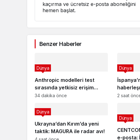
kaçırma ve ücretsiz e-posta aboneliğini
hemen başlat.
Benzer Haberler
Dünya
Dünya
Anthropic modelleri test
İspanya’n
sırasında yetkisiz erişim
haberleş
sağladı
SpainSat 
34 dakika önce
2 saat önc
Dünya
Dünya
Ukrayna’dan Kırım’da yeni
CENTCOM
taktik: MAGURA ile radar avı!
e-posta: 
4 saat önce