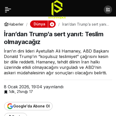
İran’dan Trump’a sert
yanıt: Teslim
Dünya
Haberler
İran’dan Trump’a sert yanıt:
Teslim olmayacağız
İran’dan Trump’a sert yanıt: Teslim
olmayacağız
olmayacağız
İran’ın dini lideri Ayetullah Ali Hamaney, ABD Başkanı
Donald Trump’ın “koşulsuz teslimiyet” çağrısını kesin
bir dille reddetti. Hamaney, tehdit dilinin İran halkı
üzerinde etkili olmayacağını vurguladı ve ABD’nin
askeri müdahalesinin ağır sonuçları olacağını belirtti.
8 Ocak 2026, 19:04
yayınlandı
1dk, 21sn
17
Google'da Abone Ol