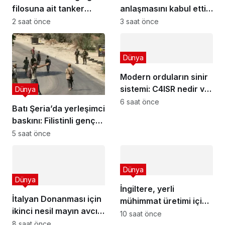
filosuna ait tanker
anlaşmasını kabul etti,
helikopterle basıldı
zorluklar neler?
2 saat önce
3 saat önce
Dünya
Modern orduların sinir
sistemi: C4ISR nedir ve
Dünya
nasıl çalışır?
6 saat önce
Batı Şeria’da yerleşimci
baskını: Filistinli genç
vuruldu!
5 saat önce
Dünya
Dünya
İngiltere, yerli
İtalyan Donanması için
mühimmat üretimi için
ikinci nesil mayın avcısı
22 firmayı fonluyor
10 saat önce
gemisinde lamosyon
8 saat önce