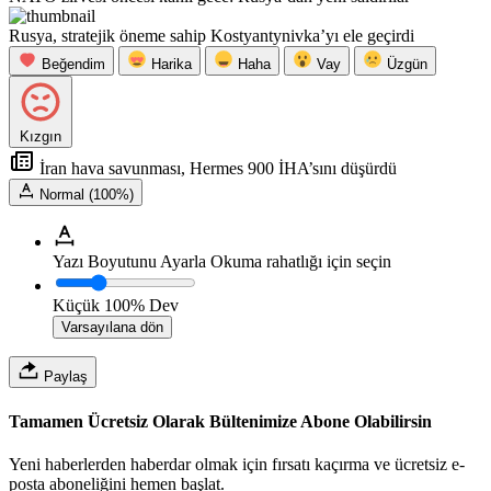
Rusya, stratejik öneme sahip Kostyantynivka’yı ele geçirdi
Beğendim
Harika
Haha
Vay
Üzgün
Kızgın
İran hava savunması, Hermes 900 İHA’sını düşürdü
Normal (100%)
Yazı Boyutunu Ayarla
Okuma rahatlığı için seçin
Küçük
100%
Dev
Varsayılana dön
Paylaş
Tamamen Ücretsiz Olarak Bültenimize Abone Olabilirsin
Yeni haberlerden haberdar olmak için fırsatı kaçırma ve ücretsiz e-
posta aboneliğini hemen başlat.