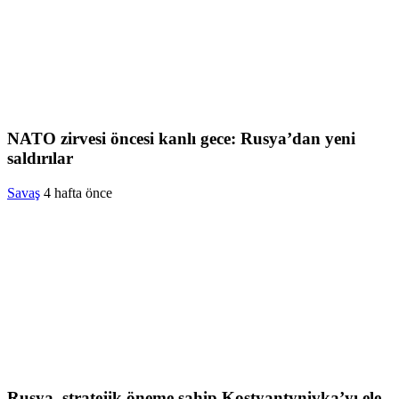
NATO zirvesi öncesi kanlı gece: Rusya’dan yeni
saldırılar
Savaş
4 hafta önce
Rusya, stratejik öneme sahip Kostyantynivka’yı ele