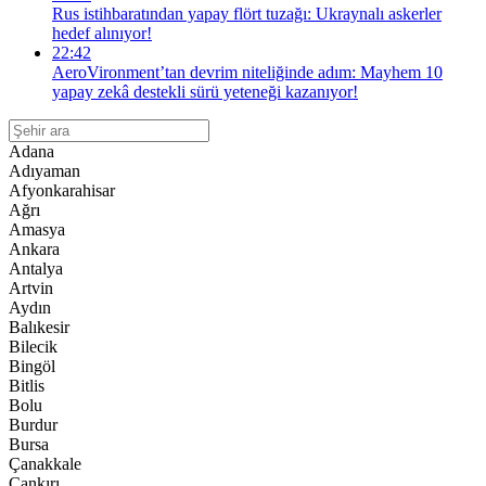
Rus istihbaratından yapay flört tuzağı: Ukraynalı askerler
hedef alınıyor!
22:42
AeroVironment’tan devrim niteliğinde adım: Mayhem 10
yapay zekâ destekli sürü yeteneği kazanıyor!
Adana
Adıyaman
Afyonkarahisar
Ağrı
Amasya
Ankara
Antalya
Artvin
Aydın
Balıkesir
Bilecik
Bingöl
Bitlis
Bolu
Burdur
Bursa
Çanakkale
Çankırı