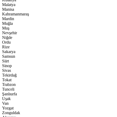
Malatya
Manisa
Kahramanmaraş
Mardin
Muğla
Muş
Nevşehir
Niğde
Ordu
Rize
Sakarya
Samsun
Siirt
Sinop
Sivas
Tekirdağ
Tokat
Trabzon
Tunceli
Şanlıurfa
Uşak
Van
Yozgat
Zonguldak