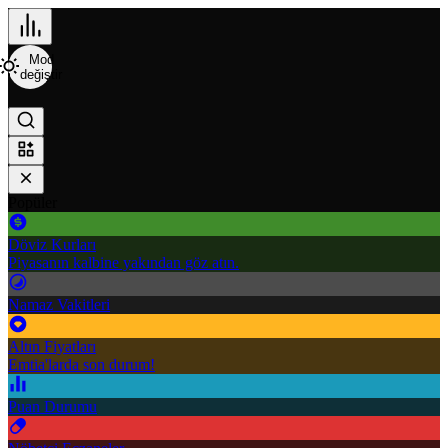
Mod
değiştir
Popüler
Döviz Kurları
Piyasanın kalbine yakından göz atın.
Namaz Vakitleri
Altın Fiyatları
Emtia'larda son durum!
Puan Durumu