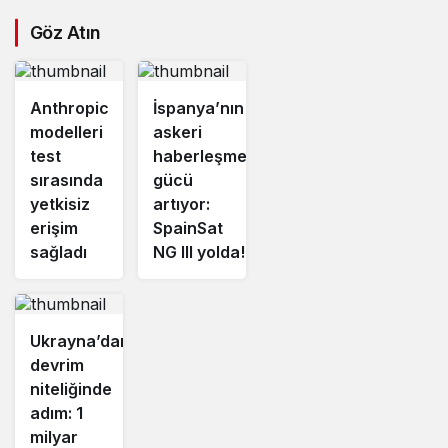
Göz Atın
Anthropic
İspanya’nın
modelleri
askeri
test
haberleşme
sırasında
gücü
yetkisiz
artıyor:
erişim
SpainSat
sağladı
NG III yolda!
Ukrayna’dan
devrim
niteliğinde
adım: 1
milyar