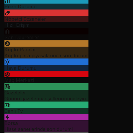
Puan Durumu
Nöbetçi Eczaneler
Hızlı Erişim
Son Depremler
Kripto Paralar
Kripto para piyasalarında son durum!
Hava Durumu
Maç Merkezi
Gazeteler
Günün gazete manşetlerini inceleyin.
Canlı Tv
Borsa
Hisse senetlerinde son durum!