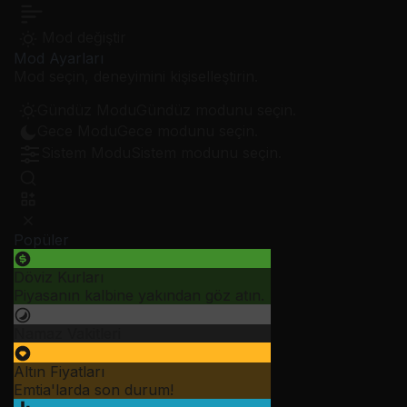
Mod değiştir
Mod Ayarları
Mod seçin, deneyimini kişiselleştirin.
Gündüz Modu
Gündüz modunu seçin.
Gece Modu
Gece modunu seçin.
Sistem Modu
Sistem modunu seçin.
Popüler
Döviz Kurları
Piyasanın kalbine yakından göz atın.
Namaz Vakitleri
Altın Fiyatları
Emtia'larda son durum!