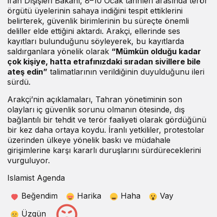
İran Dışişleri Bakanı, 8–10 Ocak tarihleri arasında terör
örgütü üyelerinin sahaya indiğini tespit ettiklerini
belirterek, güvenlik birimlerinin bu süreçte önemli
deliller elde ettiğini aktardı. Arakçi, ellerinde ses
kayıtları bulunduğunu söyleyerek, bu kayıtlarda
saldırganlara yönelik olarak
“Mümkün olduğu kadar
çok kişiye, hatta etrafınızdaki sıradan sivillere bile
ateş edin”
talimatlarının verildiğinin duyulduğunu ileri
sürdü.
Arakçi’nin açıklamaları, Tahran yönetiminin son
olayları iç güvenlik sorunu olmanın ötesinde, dış
bağlantılı bir tehdit ve terör faaliyeti olarak gördüğünü
bir kez daha ortaya koydu. İranlı yetkililer, protestolar
üzerinden ülkeye yönelik baskı ve müdahale
girişimlerine karşı kararlı duruşlarını sürdüreceklerini
vurguluyor.
Islamist Agenda
Beğendim
Harika
Haha
Vay
Üzgün