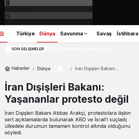
Yol Durumu
Fikstür
Türkiye
Dünya
Savunma
Savaş
İstihbara
Anthropic modelleri test
15:22
sırasında yetkisiz erişim
SON GELIŞMELER
sağladı
Haberler
Dünya
İran Dışişleri Bakanı:
Yaşananlar protesto değil
İran Dışişleri Bakanı:
Yaşananlar protesto değil
İran Dışişleri Bakanı Abbas Arakçi, protestolara ilişkin
sert açıklamalarda bulunarak ABD ve İsrail'i suçladı;
ülkedeki durumun tamamen kontrol altında olduğunu
söyledi.