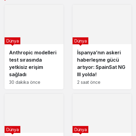
Dünya
Dünya
Anthropic modelleri
İspanya’nın askeri
test sırasında
haberleşme gücü
yetkisiz erişim
artıyor: SpainSat NG
sağladı
III yolda!
30 dakika önce
2 saat önce
Dünya
Dünya