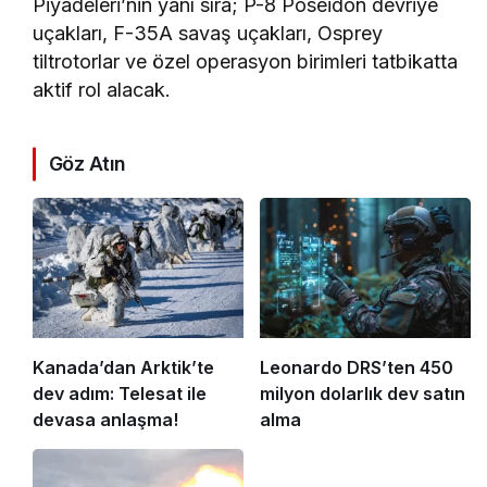
Piyadeleri’nin yanı sıra; P-8 Poseidon devriye
uçakları, F-35A savaş uçakları, Osprey
tiltrotorlar ve özel operasyon birimleri tatbikatta
aktif rol alacak.
Göz Atın
Kanada’dan Arktik’te
Leonardo DRS’ten 450
dev adım: Telesat ile
milyon dolarlık dev satın
devasa anlaşma!
alma