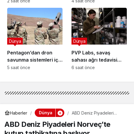
çağ için döndü!
ve kariyer yolu!
2 saat önce
4 saat önce
Dünya
Dünya
Pentagon’dan dron
PVP Labs, savaş
savunma sistemleri için
sahası ağrı tedavisi
dijital pazar
araştırmasını duyurdu
5 saat önce
6 saat önce
Dünya
Haberler
ABD Deniz Piyadeleri
Norveç’te kutup tatbikatına
ABD Deniz Piyadeleri Norveç’te
başlıyor
kutup tatbikatına başlıyor