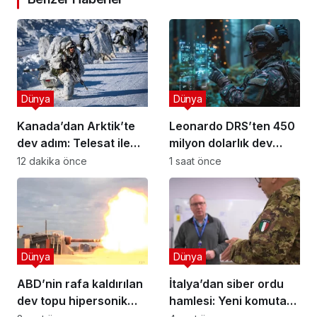
Dünya
Dünya
Kanada’dan Arktik’te
Leonardo DRS’ten 450
dev adım: Telesat ile
milyon dolarlık dev
devasa anlaşma!
satın alma
12 dakika önce
1 saat önce
Dünya
Dünya
ABD’nin rafa kaldırılan
İtalya’dan siber ordu
dev topu hipersonik
hamlesi: Yeni komuta