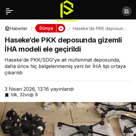
ABD Deniz Piyadeleri
Paylaş
Norveç’te kutup
Dünya
Haberler
Haseke’de PKK deposunda
gizemli İHA modeli ele
Haseke’de PKK deposunda gizemli
geçirildi
tatbikatına başlıyor
İHA modeli ele geçirildi
Haseke'de PKK/SDG'ye ait mühimmat deposunda,
daha önce hiç belgelenmemiş yeni bir İHA tipi ortaya
çıkarıldı
3 Nisan 2026, 13:16
yayınlandı
1dk, 32sn
8