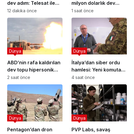
dev adım: Telesat ile
milyon dolarlık dev
devasa anlaşma!
satın alma
12 dakika önce
1 saat önce
Dünya
Dünya
ABD’nin rafa kaldırılan
İtalya’dan siber ordu
dev topu hipersonik
hamlesi: Yeni komuta
çağ için döndü!
ve kariyer yolu!
2 saat önce
4 saat önce
Dünya
Dünya
Pentagon’dan dron
PVP Labs, savaş