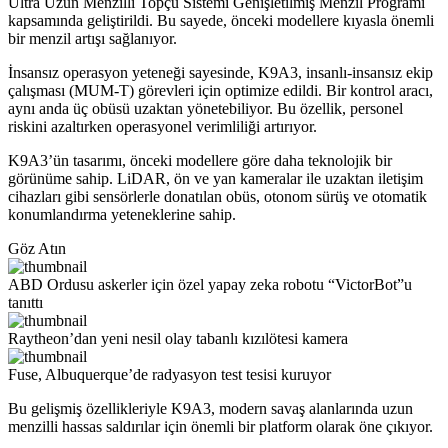
Ultra Uzun Menzilli Topçu Sistemi Genişletilmiş Menzil Programı
kapsamında geliştirildi. Bu sayede, önceki modellere kıyasla önemli
bir menzil artışı sağlanıyor.
İnsansız operasyon yeteneği sayesinde, K9A3, insanlı-insansız ekip
çalışması (MUM-T) görevleri için optimize edildi. Bir kontrol aracı,
aynı anda üç obüsü uzaktan yönetebiliyor. Bu özellik, personel
riskini azaltırken operasyonel verimliliği artırıyor.
K9A3’ün tasarımı, önceki modellere göre daha teknolojik bir
görünüme sahip. LiDAR, ön ve yan kameralar ile uzaktan iletişim
cihazları gibi sensörlerle donatılan obüs, otonom sürüş ve otomatik
konumlandırma yeteneklerine sahip.
Göz Atın
ABD Ordusu askerler için özel yapay zeka robotu “VictorBot”u
tanıttı
Raytheon’dan yeni nesil olay tabanlı kızılötesi kamera
Fuse, Albuquerque’de radyasyon test tesisi kuruyor
Bu gelişmiş özellikleriyle K9A3, modern savaş alanlarında uzun
menzilli hassas saldırılar için önemli bir platform olarak öne çıkıyor.