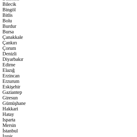
Bilecik
Bingöl
Bitlis
Bolu
Burdur
Bursa
Çanakkale
Çankırı
Çorum
Denizli
Diyarbakır
Edirne
Elazığ
Erzincan
Erzurum
Eskişehir
Gaziantep
Giresun
Gümüşhane
Hakkari
Hatay
Isparta
Mersin
İstanbul
İzmir