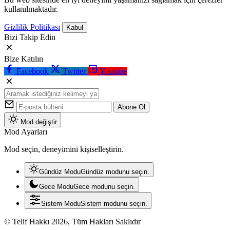
kullanılmaktadır.
Gizlilik Politikası
Kabul
Bizi Takip Edin
Bize Katılın
Facebook
Twitter
Youtube
Abone Ol
Mod değiştir
Mod Ayarları
Mod seçin, deneyimini kişiselleştirin.
Gündüz Modu
Gündüz modunu seçin.
Gece Modu
Gece modunu seçin.
Sistem Modu
Sistem modunu seçin.
© Telif Hakkı 2026, Tüm Hakları Saklıdır