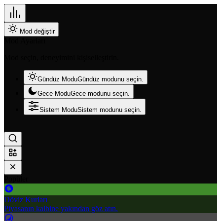
Mod değiştir
Mod Ayarları
Mod seçin, deneyimini kişiselleştirin.
Gündüz Modu
Gündüz modunu seçin.
Gece Modu
Gece modunu seçin.
Sistem Modu
Sistem modunu seçin.
Popüler
Döviz Kurları
Piyasanın kalbine yakından göz atın.