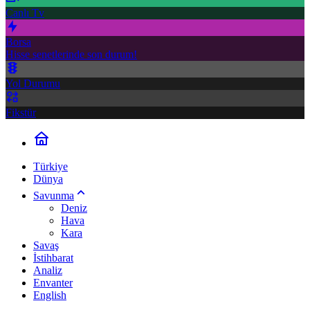
Canlı Tv
Borsa
Hisse senetlerinde son durum!
Yol Durumu
Fikstür
Türkiye
Dünya
Savunma
Deniz
Hava
Kara
Savaş
İstihbarat
Analiz
Envanter
English