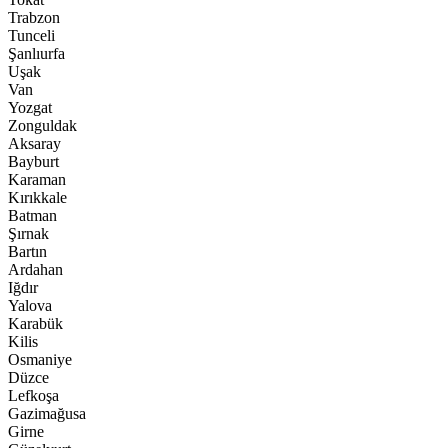
Trabzon
Tunceli
Şanlıurfa
Uşak
Van
Yozgat
Zonguldak
Aksaray
Bayburt
Karaman
Kırıkkale
Batman
Şırnak
Bartın
Ardahan
Iğdır
Yalova
Karabük
Kilis
Osmaniye
Düzce
Lefkoşa
Gazimağusa
Girne