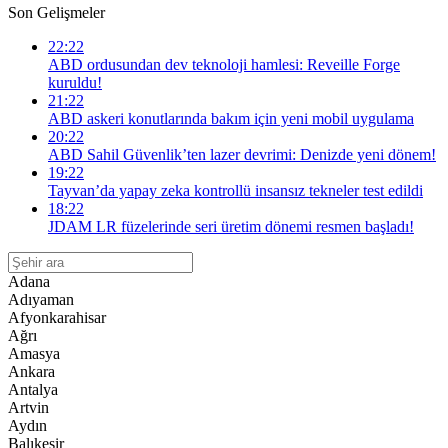
Son Gelişmeler
22:22
ABD ordusundan dev teknoloji hamlesi: Reveille Forge
kuruldu!
21:22
ABD askeri konutlarında bakım için yeni mobil uygulama
20:22
ABD Sahil Güvenlik’ten lazer devrimi: Denizde yeni dönem!
19:22
Tayvan’da yapay zeka kontrollü insansız tekneler test edildi
18:22
JDAM LR füzelerinde seri üretim dönemi resmen başladı!
Adana
Adıyaman
Afyonkarahisar
Ağrı
Amasya
Ankara
Antalya
Artvin
Aydın
Balıkesir