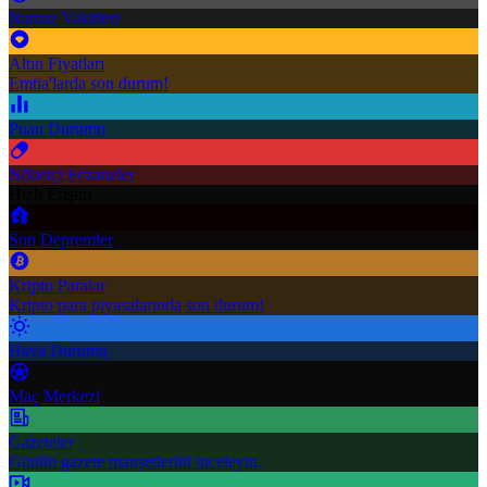
Namaz Vakitleri
Altın Fiyatları
Emtia'larda son durum!
Puan Durumu
Nöbetçi Eczaneler
Hızlı Erişim
Son Depremler
Kripto Paralar
Kripto para piyasalarında son durum!
Hava Durumu
Maç Merkezi
Gazeteler
Günün gazete manşetlerini inceleyin.