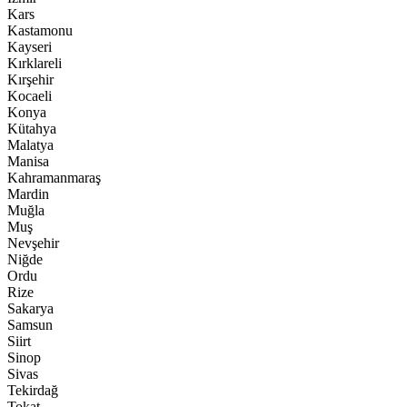
Kars
Kastamonu
Kayseri
Kırklareli
Kırşehir
Kocaeli
Konya
Kütahya
Malatya
Manisa
Kahramanmaraş
Mardin
Muğla
Muş
Nevşehir
Niğde
Ordu
Rize
Sakarya
Samsun
Siirt
Sinop
Sivas
Tekirdağ
Tokat