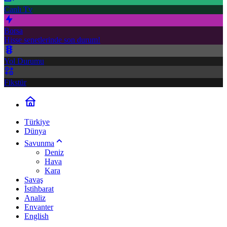
Canlı Tv
Borsa
Hisse senetlerinde son durum!
Yol Durumu
Fikstür
Türkiye
Dünya
Savunma
Deniz
Hava
Kara
Savaş
İstihbarat
Analiz
Envanter
English