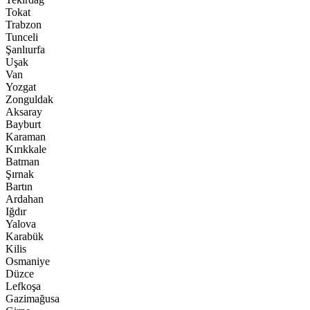
Tokat
Trabzon
Tunceli
Şanlıurfa
Uşak
Van
Yozgat
Zonguldak
Aksaray
Bayburt
Karaman
Kırıkkale
Batman
Şırnak
Bartın
Ardahan
Iğdır
Yalova
Karabük
Kilis
Osmaniye
Düzce
Lefkoşa
Gazimağusa