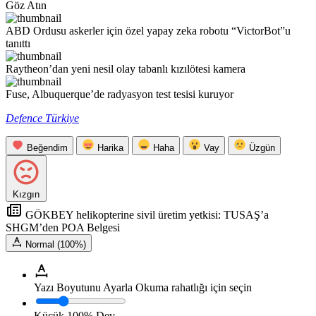
Göz Atın
ABD Ordusu askerler için özel yapay zeka robotu “VictorBot”u
tanıttı
Raytheon’dan yeni nesil olay tabanlı kızılötesi kamera
Fuse, Albuquerque’de radyasyon test tesisi kuruyor
Defence Türkiye
Beğendim
Harika
Haha
Vay
Üzgün
Kızgın
GÖKBEY helikopterine sivil üretim yetkisi: TUSAŞ’a
SHGM’den POA Belgesi
Normal (100%)
Yazı Boyutunu Ayarla
Okuma rahatlığı için seçin
Küçük
100%
Dev