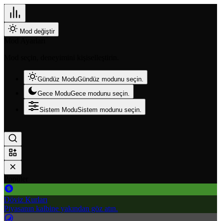
Mod değiştir
Mod Ayarları
Mod seçin, deneyimini kişiselleştirin.
Gündüz Modu
Gündüz modunu seçin.
Gece Modu
Gece modunu seçin.
Sistem Modu
Sistem modunu seçin.
Popüler
Döviz Kurları
Piyasanın kalbine yakından göz atın.