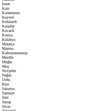
İzmir
Kars
Kastamonu
Kayseri
Kırklareli
Kırşehir
Kocaeli
Konya
Kütahya
Malatya
Manisa
Kahramanmaraş
Mardin
Muğla
Muş
Nevşehir
Niğde
Ordu
Rize
Sakarya
Samsun
Siirt
Sinop
Sivas
Tekirdağ