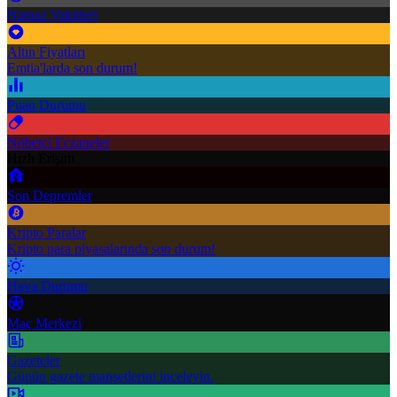
Namaz Vakitleri
Altın Fiyatları
Emtia'larda son durum!
Puan Durumu
Nöbetçi Eczaneler
Hızlı Erişim
Son Depremler
Kripto Paralar
Kripto para piyasalarında son durum!
Hava Durumu
Maç Merkezi
Gazeteler
Günün gazete manşetlerini inceleyin.