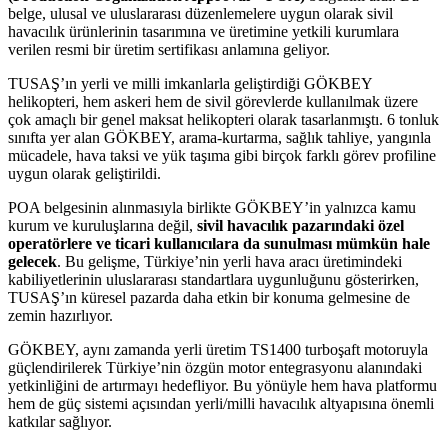
belge, ulusal ve uluslararası düzenlemelere uygun olarak sivil
havacılık ürünlerinin tasarımına ve üretimine yetkili kurumlara
verilen resmi bir üretim sertifikası anlamına geliyor.
TUSAŞ’ın yerli ve milli imkanlarla geliştirdiği GÖKBEY
helikopteri, hem askeri hem de sivil görevlerde kullanılmak üzere
çok amaçlı bir genel maksat helikopteri olarak tasarlanmıştı. 6 tonluk
sınıfta yer alan GÖKBEY, arama-kurtarma, sağlık tahliye, yangınla
mücadele, hava taksi ve yük taşıma gibi birçok farklı görev profiline
uygun olarak geliştirildi.
POA belgesinin alınmasıyla birlikte GÖKBEY’in yalnızca kamu
kurum ve kuruluşlarına değil,
sivil havacılık pazarındaki özel
operatörlere ve ticari kullanıcılara da sunulması mümkün hale
gelecek
. Bu gelişme, Türkiye’nin yerli hava aracı üretimindeki
kabiliyetlerinin uluslararası standartlara uygunluğunu gösterirken,
TUSAŞ’ın küresel pazarda daha etkin bir konuma gelmesine de
zemin hazırlıyor.
GÖKBEY, aynı zamanda yerli üretim TS1400 turboşaft motoruyla
güçlendirilerek Türkiye’nin özgün motor entegrasyonu alanındaki
yetkinliğini de artırmayı hedefliyor. Bu yönüyle hem hava platformu
hem de güç sistemi açısından yerli/milli havacılık altyapısına önemli
katkılar sağlıyor.