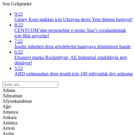
Son Gelişmeler
9:22
Güney Kore tankları için Ukrayna dersi: Yeni dönem başlıyor!
8:22
CENTCOM’dan personeline e-posta: İran’ı cezalandırmak
için fikir arıyorlar!
7:22
İngiliz şirketten dron gövdelerini bataryaya dönüştüren hamle
6:22
Efsanevi marka Rocketdyne, AE Industrial ortaklığıyla geri
dönüyor!
5:22
ABD ordusundan dron tespiti için 100 milyonluk dev anlaşma
Adana
Adıyaman
Afyonkarahisar
Ağrı
Amasya
Ankara
Antalya
Artvin
Aydın