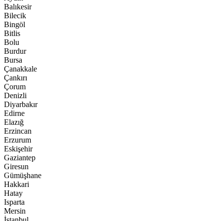
Balıkesir
Bilecik
Bingöl
Bitlis
Bolu
Burdur
Bursa
Çanakkale
Çankırı
Çorum
Denizli
Diyarbakır
Edirne
Elazığ
Erzincan
Erzurum
Eskişehir
Gaziantep
Giresun
Gümüşhane
Hakkari
Hatay
Isparta
Mersin
İstanbul