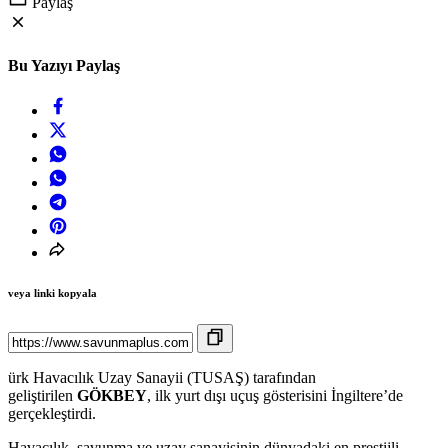
Paylaş
Bu Yazıyı Paylaş
veya linki kopyala
ürk Havacılık Uzay Sanayii (TUSAŞ) tarafından
geliştirilen
GÖKBEY
, ilk yurt dışı uçuş gösterisini İngiltere’de
gerçekleştirdi.
Havacılık, savunma ve uzay sanayisinin dünyadaki en prestijli