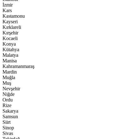
İzmir
Kars
Kastamonu
Kayseri
Kırklareli
Kırşehir
Kocaeli
Konya
Kütahya
Malatya
Manisa
Kahramanmaraş
Mardin
Muğla
Muş
Nevşehir
Niğde
Ordu
Rize
Sakarya
Samsun
Siirt
Sinop
Sivas
Tekirdağ