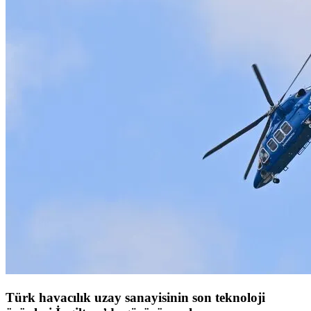
Türk havacılık uzay sanayisinin son teknoloji