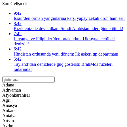
Son Gelişmeler
9:42
İsrail’den orman yangınlarına karşı yapay zekalı dron hamlesi!
8:42
Kızıldeniz’de dev kalkan: Suudi Arabistan liderliğinde ittifak!
7:42
Litvanya ve Filipinler’den ortak adım: Ukrayna tecrübesi
denizde!
6:42
Hindistan ordusunda yeni dönem: İlk askeri tıp departmanı!
5:42
Tayland’dan denizlerde güç gösterisi: BrahMos füzeleri
radarında!
Adana
Adıyaman
Afyonkarahisar
Ağrı
Amasya
Ankara
Antalya
Artvin
Aydın