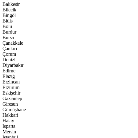
Balıkesir
Bilecik
Bingöl
Bitlis
Bolu
Burdur
Bursa
Çanakkale
Çankırı
Çorum
Denizli
Diyarbakır
Edirne
Elazığ
Erzincan
Erzurum
Eskişehir
Gaziantep
Giresun
Gümüşhane
Hakkari
Hatay
Isparta
Mersin
İstanbul