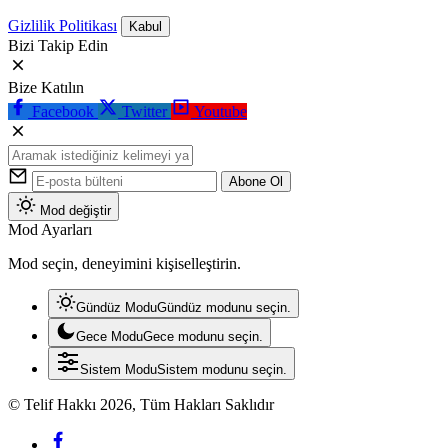
Gizlilik Politikası
Kabul
Bizi Takip Edin
Bize Katılın
Facebook
Twitter
Youtube
Abone Ol
Mod değiştir
Mod Ayarları
Mod seçin, deneyimini kişiselleştirin.
Gündüz Modu
Gündüz modunu seçin.
Gece Modu
Gece modunu seçin.
Sistem Modu
Sistem modunu seçin.
© Telif Hakkı 2026, Tüm Hakları Saklıdır