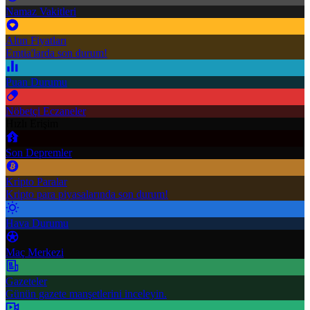
Namaz Vakitleri
Altın Fiyatları
Emtia'larda son durum!
Puan Durumu
Nöbetçi Eczaneler
Hızlı Erişim
Son Depremler
Kripto Paralar
Kripto para piyasalarında son durum!
Hava Durumu
Maç Merkezi
Gazeteler
Günün gazete manşetlerini inceleyin.