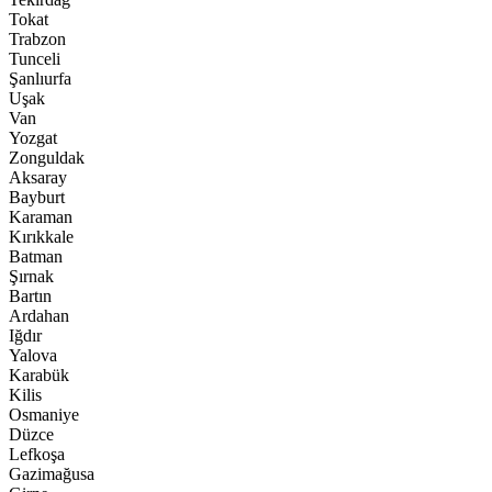
Tokat
Trabzon
Tunceli
Şanlıurfa
Uşak
Van
Yozgat
Zonguldak
Aksaray
Bayburt
Karaman
Kırıkkale
Batman
Şırnak
Bartın
Ardahan
Iğdır
Yalova
Karabük
Kilis
Osmaniye
Düzce
Lefkoşa
Gazimağusa