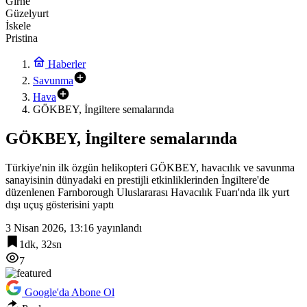
Girne
Güzelyurt
İskele
Pristina
Haberler
Savunma
Hava
GÖKBEY, İngiltere semalarında
GÖKBEY, İngiltere semalarında
Türkiye'nin ilk özgün helikopteri GÖKBEY, havacılık ve savunma
sanayisinin dünyadaki en prestijli etkinliklerinden İngiltere'de
düzenlenen Farnborough Uluslararası Havacılık Fuarı'nda ilk yurt
dışı uçuş gösterisini yaptı
3 Nisan 2026, 13:16
yayınlandı
1dk, 32sn
7
Google'da Abone Ol