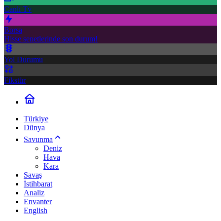
Canlı Tv
Borsa
Hisse senetlerinde son durum!
Yol Durumu
Fikstür
Türkiye
Dünya
Savunma
Deniz
Hava
Kara
Savaş
İstihbarat
Analiz
Envanter
English