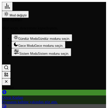
Mod değiştir
Mod Ayarları
Mod seçin, deneyimini kişiselleştirin.
Gündüz Modu
Gündüz modunu seçin.
Gece Modu
Gece modunu seçin.
Sistem Modu
Sistem modunu seçin.
Popüler
Döviz Kurları
Piyasanın kalbine yakından göz atın.