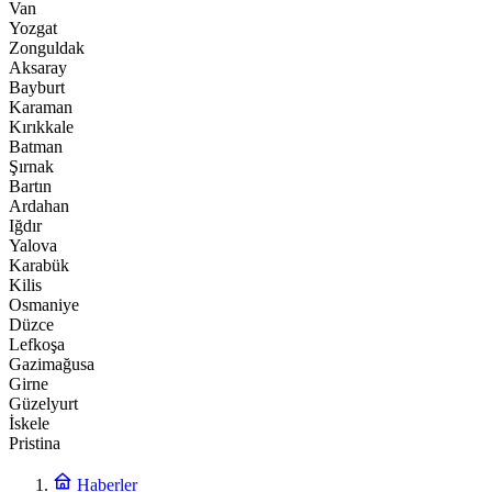
Van
Yozgat
Zonguldak
Aksaray
Bayburt
Karaman
Kırıkkale
Batman
Şırnak
Bartın
Ardahan
Iğdır
Yalova
Karabük
Kilis
Osmaniye
Düzce
Lefkoşa
Gazimağusa
Girne
Güzelyurt
İskele
Pristina
Haberler