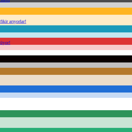
Dönem
kir arıyorlar!
nüyor!