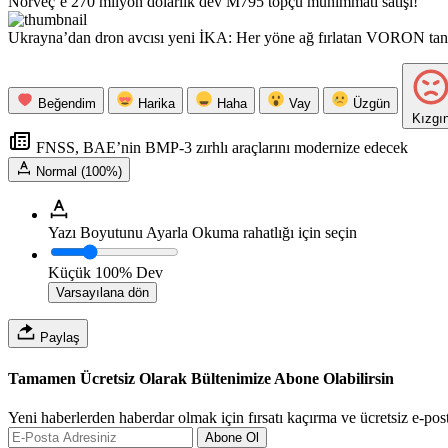
Norveç’e 270 milyon dolarlık dev M795 topçu mühimmatı satışı!
Ukrayna’dan dron avcısı yeni İKA: Her yöne ağ fırlatan VORON tanıt
Beğendim
Harika
Haha
Vay
Üzgün
Kızgı
FNSS, BAE’nin BMP-3 zırhlı araçlarını modernize edecek
Normal (100%)
Yazı Boyutunu Ayarla
Okuma rahatlığı için seçin
Küçük
100%
Dev
Varsayılana dön
Paylaş
Tamamen Ücretsiz Olarak Bültenimize Abone Olabilirsin
Yeni haberlerden haberdar olmak için fırsatı kaçırma ve ücretsiz e-pos
Abone Ol