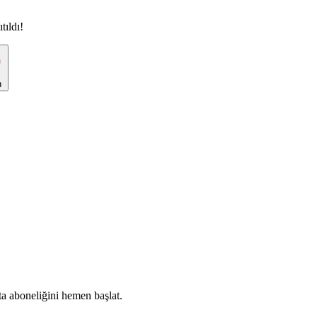
ıldı!
n
ta aboneliğini hemen başlat.