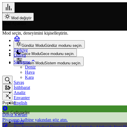
Mod değiştir
Mod Ayarları
Mod seçin, deneyimini kişiselleştirin.
Gündüz Modu
Gündüz modunu seçin.
Türkiye
Gece Modu
Gece modunu seçin.
Dünya
Savunma
Sistem Modu
Sistem modunu seçin.
Deniz
Hava
Kara
Savaş
İstihbarat
Analiz
Envanter
Popüler
English
Son Gelişmeler
Döviz Kurları
Piyasanın kalbine yakından göz atın.
10:22