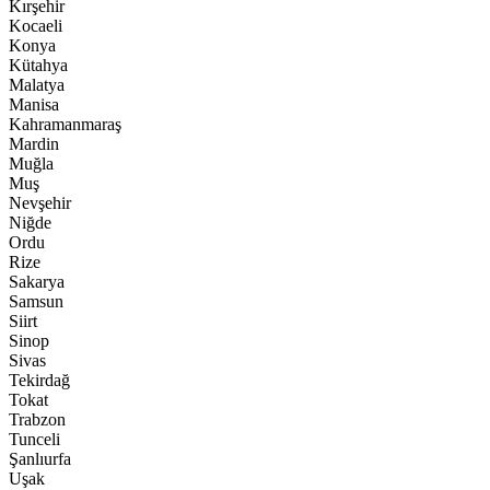
Kırşehir
Kocaeli
Konya
Kütahya
Malatya
Manisa
Kahramanmaraş
Mardin
Muğla
Muş
Nevşehir
Niğde
Ordu
Rize
Sakarya
Samsun
Siirt
Sinop
Sivas
Tekirdağ
Tokat
Trabzon
Tunceli
Şanlıurfa
Uşak