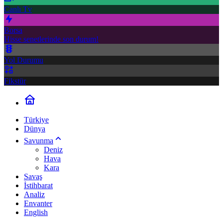
Canlı Tv
Borsa
Hisse senetlerinde son durum!
Yol Durumu
Fikstür
Türkiye
Dünya
Savunma
Deniz
Hava
Kara
Savaş
İstihbarat
Analiz
Envanter
English