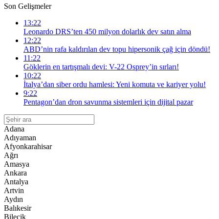
Son Gelişmeler
13:22
Leonardo DRS’ten 450 milyon dolarlık dev satın alma
12:22
ABD’nin rafa kaldırılan dev topu hipersonik çağ için döndü!
11:22
Göklerin en tartışmalı devi: V-22 Osprey’in sırları!
10:22
İtalya’dan siber ordu hamlesi: Yeni komuta ve kariyer yolu!
9:22
Pentagon’dan dron savunma sistemleri için dijital pazar
Adana
Adıyaman
Afyonkarahisar
Ağrı
Amasya
Ankara
Antalya
Artvin
Aydın
Balıkesir
Bilecik