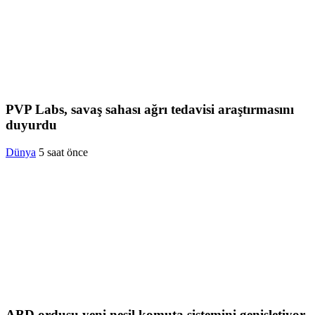
PVP Labs, savaş sahası ağrı tedavisi araştırmasını
duyurdu
Dünya
5 saat önce
ABD ordusu yeni nesil komuta sistemini genişletiyor