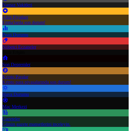
Namaz Vakitleri
Altın Fiyatları
Emtia'larda son durum!
Puan Durumu
Nöbetçi Eczaneler
Hızlı Erişim
Son Depremler
Kripto Paralar
Kripto para piyasalarında son durum!
Hava Durumu
Maç Merkezi
Gazeteler
Günün gazete manşetlerini inceleyin.