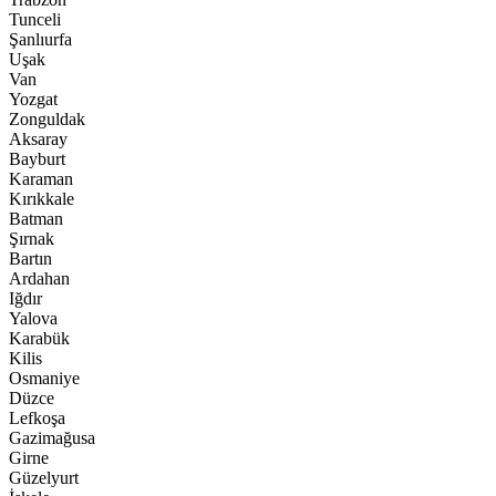
Tunceli
Şanlıurfa
Uşak
Van
Yozgat
Zonguldak
Aksaray
Bayburt
Karaman
Kırıkkale
Batman
Şırnak
Bartın
Ardahan
Iğdır
Yalova
Karabük
Kilis
Osmaniye
Düzce
Lefkoşa
Gazimağusa
Girne
Güzelyurt