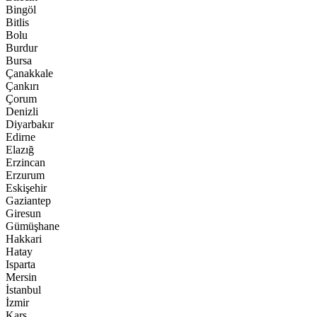
Bingöl
Bitlis
Bolu
Burdur
Bursa
Çanakkale
Çankırı
Çorum
Denizli
Diyarbakır
Edirne
Elazığ
Erzincan
Erzurum
Eskişehir
Gaziantep
Giresun
Gümüşhane
Hakkari
Hatay
Isparta
Mersin
İstanbul
İzmir
Kars