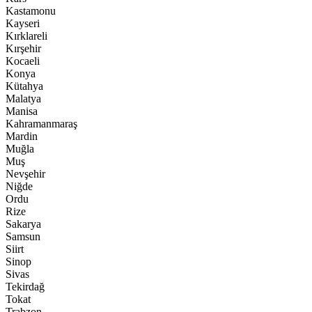
Kastamonu
Kayseri
Kırklareli
Kırşehir
Kocaeli
Konya
Kütahya
Malatya
Manisa
Kahramanmaraş
Mardin
Muğla
Muş
Nevşehir
Niğde
Ordu
Rize
Sakarya
Samsun
Siirt
Sinop
Sivas
Tekirdağ
Tokat
Trabzon