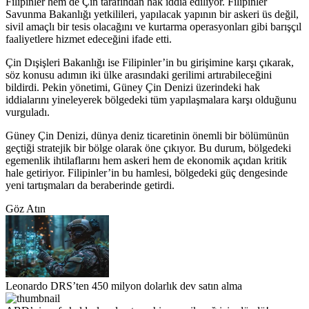
Filipinler hem de Çin tarafından hak iddia ediliyor. Filipinler
Savunma Bakanlığı yetkilileri, yapılacak yapının bir askeri üs değil,
sivil amaçlı bir tesis olacağını ve kurtarma operasyonları gibi barışçıl
faaliyetlere hizmet edeceğini ifade etti.
Çin Dışişleri Bakanlığı ise Filipinler’in bu girişimine karşı çıkarak,
söz konusu adımın iki ülke arasındaki gerilimi artırabileceğini
bildirdi. Pekin yönetimi, Güney Çin Denizi üzerindeki hak
iddialarını yineleyerek bölgedeki tüm yapılaşmalara karşı olduğunu
vurguladı.
Güney Çin Denizi, dünya deniz ticaretinin önemli bir bölümünün
geçtiği stratejik bir bölge olarak öne çıkıyor. Bu durum, bölgedeki
egemenlik ihtilaflarını hem askeri hem de ekonomik açıdan kritik
hale getiriyor. Filipinler’in bu hamlesi, bölgedeki güç dengesinde
yeni tartışmaları da beraberinde getirdi.
Göz Atın
Leonardo DRS’ten 450 milyon dolarlık dev satın alma