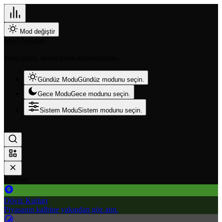
Mod değiştir
Mod Ayarları
Mod seçin, deneyimini kişiselleştirin.
Gündüz Modu
Gündüz modunu seçin.
Gece Modu
Gece modunu seçin.
Sistem Modu
Sistem modunu seçin.
Popüler
Döviz Kurları
Piyasanın kalbine yakından göz atın.