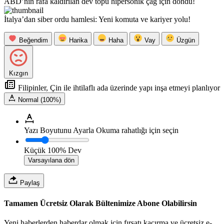
ABD’nin rafa kaldırılan dev topu hipersonik çağ için döndü!
İtalya’dan siber ordu hamlesi: Yeni komuta ve kariyer yolu!
Beğendim
Harika
Haha
Vay
Üzgün
Kızgın
Filipinler, Çin ile ihtilaflı ada üzerinde yapı inşa etmeyi planlıyor
Normal (100%)
Yazı Boyutunu Ayarla
Okuma rahatlığı için seçin
Küçük
100%
Dev
Varsayılana dön
Paylaş
Tamamen Ücretsiz Olarak Bültenimize Abone Olabilirsin
Yeni haberlerden haberdar olmak için fırsatı kaçırma ve ücretsiz e-