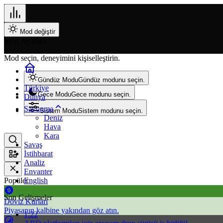
Mod değiştir
Mod Ayarları
Mod seçin, deneyimini kişiselleştirin.
Gündüz Modu
Gündüz modunu seçin.
Türkiye
Gece Modu
Gece modunu seçin.
Dünya
Savunma
Sistem Modu
Sistem modunu seçin.
Deniz
Hava
Kara
Savaş
İstihbarat
Analiz
Envanter
Popüler
English
Son Gelişmeler
Döviz Kurları
Piyasanın kalbine yakından göz atın.
1:22