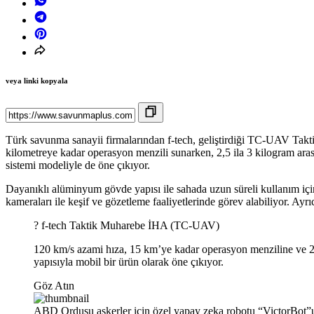
veya linki kopyala
Türk savunma sanayii firmalarından f-tech, geliştirdiği TC-UAV Takti
kilometreye kadar operasyon menzili sunarken, 2,5 ila 3 kilogram aras
sistemi modeliyle de öne çıkıyor.
Dayanıklı alüminyum gövde yapısı ile sahada uzun süreli kullanım içi
kameraları ile keşif ve gözetleme faaliyetlerinde görev alabiliyor. A
? f-tech Taktik Muharebe İHA (TC-UAV)
120 km/s azami hıza, 15 km’ye kadar operasyon menziline ve 2
yapısıyla mobil bir ürün olarak öne çıkıyor.
Göz Atın
ABD Ordusu askerler için özel yapay zeka robotu “VictorBot”u 