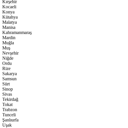
Kırşehir
Kocaeli
Konya
Kütahya
Malatya
Manisa
Kahramanmaraş
Mardin
Muğla
Muş
Nevşehir
Niğde
Ordu
Rize
Sakarya
Samsun
Siirt
Sinop
Sivas
Tekirdağ
Tokat
Trabzon
Tunceli
Şanlıurfa
Uşak