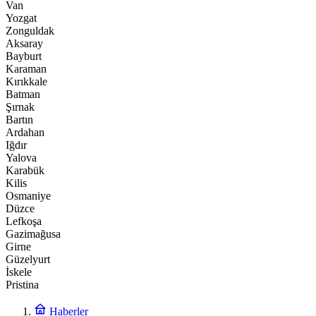
Van
Yozgat
Zonguldak
Aksaray
Bayburt
Karaman
Kırıkkale
Batman
Şırnak
Bartın
Ardahan
Iğdır
Yalova
Karabük
Kilis
Osmaniye
Düzce
Lefkoşa
Gazimağusa
Girne
Güzelyurt
İskele
Pristina
Haberler