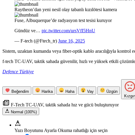
Raytheon’dan yeni nesil olay tabanlı kızılötesi kamera
Fuse, Albuquerque’de radyasyon test tesisi kuruyor
Gündüz ve…
pic.twitter.com/ursVfI5HnU
— F-tech (@Ftech_tr)
June 16, 2025
Sistem, uzaktan kumanda veya fiber-optik kablo aracılığıyla kontrol edi
f-tech TC-UAV, taktik sahada güvenilir, hızlı ve yüksek etkili çözümler 
Defence Türkiye
Beğendim
Harika
Haha
Vay
Üzgün
Kızgı
F-Tech TC-UAV, taktik sahada hız ve gücü buluşturuyor
Normal (100%)
Yazı Boyutunu Ayarla
Okuma rahatlığı için seçin