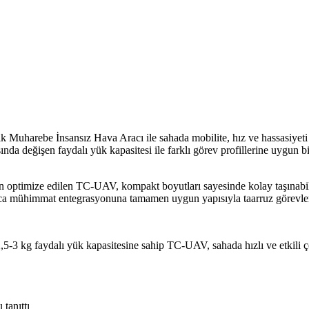
k Muharebe İnsansız Hava Aracı ile sahada mobilite, hız ve hassasiyeti
ında değişen faydalı yük kapasitesi ile farklı görev profillerine uygun
n optimize edilen TC-UAV, kompakt boyutları sayesinde kolay taşınabili
yrıca mühimmat entegrasyonuna tamamen uygun yapısıyla taarruz görevleri
,5-3 kg faydalı yük kapasitesine sahip TC-UAV, sahada hızlı ve etkil
tanıttı