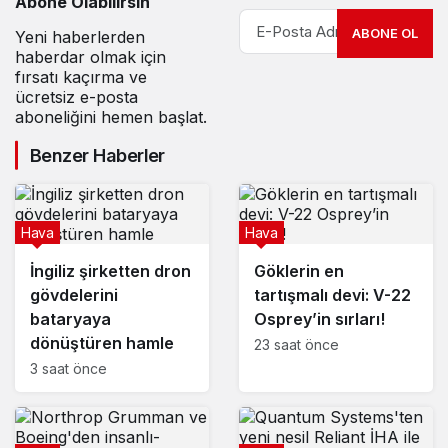
Abone Olabilirsin
ABONE OL
Yeni haberlerden
haberdar olmak için
fırsatı kaçırma ve
ücretsiz e-posta
aboneliğini hemen başlat.
Benzer Haberler
Hava
Hava
İngiliz şirketten dron
Göklerin en
gövdelerini
tartışmalı devi: V-22
bataryaya
Osprey’in sırları!
dönüştüren hamle
23 saat önce
3 saat önce