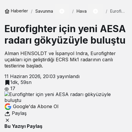
dönem başlıyor!
Haberler
Savunma
Hava
Eurofighter
için
yeni
Eurofighter için yeni AESA
AESA
radarı
gökyüzüyl
radarı gökyüzüyle buluştu
buluştu
Alman HENSOLDT ve İspanyol Indra, Eurofighter
uçakları için geliştirdiği ECRS Mk1 radarının canlı
testlerine başladı.
11 Haziran 2026, 20:03
yayınlandı
1dk, 59sn
17
Google'da Abone Ol
Paylaş
Bu Yazıyı Paylaş