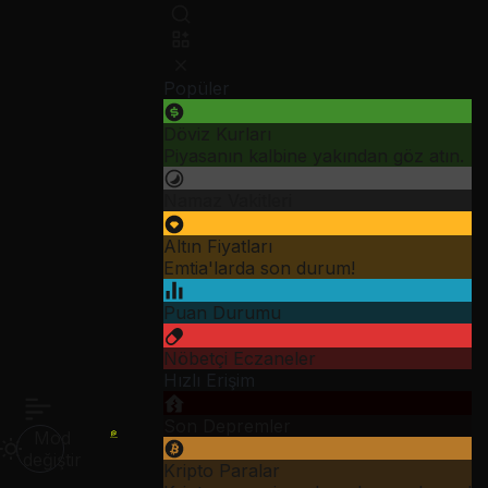
Popüler
Döviz Kurları
Piyasanın kalbine yakından göz atın.
Namaz Vakitleri
Altın Fiyatları
Emtia'larda son durum!
Puan Durumu
Nöbetçi Eczaneler
Hızlı Erişim
Son Depremler
Mod
değiştir
Kripto Paralar