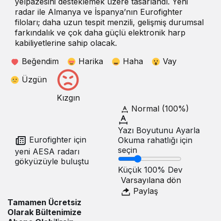
yelpazesini desteklemek üzere tasarlandı. Yeni
radar ile Almanya ve İspanya’nın Eurofighter
filoları; daha uzun tespit menzili, gelişmiş durumsal
farkındalık ve çok daha güçlü elektronik harp
kabiliyetlerine sahip olacak.
Beğendim
Harika
Haha
Vay
Üzgün
Kızgın
Normal (100%)
Yazı Boyutunu Ayarla
Eurofighter için
Okuma rahatlığı için
seçin
yeni AESA radarı
gökyüzüyle buluştu
Küçük
100%
Dev
Varsayılana dön
Paylaş
Tamamen Ücretsiz
Olarak Bültenimize