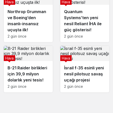
Hava
Hava
Northrop Grumman
Quantum
ve Boeing’den
Systems’ten yeni
insanlı-insansız
nesil Reliant İHA ile
uçuşta ilk!
güç gösterisi!
2 gün önce
2 gün önce
Hava
Hava
B-21 Raider birlikleri
İsrail f-35 esinli yeni
için 39,9 milyon
nesil pilotsuz savaş
dolarlık yeni tesis!
uçağı projesi
2 gün önce
2 gün önce