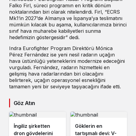
Falko Firl, süreci programın en kritik dönüm
noktalarından biri olarak nitelendirdi. Firl, “ECRS
Mk1’in 2027’de Almanya ve İspanya’ya teslimatını
mümkün kılacak bu aşama, kullanıcılarımıza birinci
sınıf hava muharebe kabiliyetleri sunma
hedefimizin göstergesidir” dedi.
Indra Eurofighter Program Direktörü Mónica
Pérez Fernández ise yeni nesil radarın uçağın
hava üstünlüğü yeteneklerini modernize edeceğini
vurguladı. Fernández, radarın hizmetteki en
gelişmiş hava radarlarından biri olacağını
belirterek, uçağın operasyonel esnekliğini
tamamen yeni bir seviyeye taşıyacağını ifade etti.
Göz Atın
İngiliz şirketten
Göklerin en
dron gövdelerini
tartışmalı devi: V-