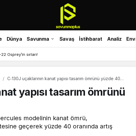
e
Dünya
Savunma
Savaş
İstihbarat
Analiz
Env
-22 Osprey’in sırları!
C‑130J uçaklarının kanat yapısı tasarım ömrünü yüzde 40
aştı
anat yapısı tasarım ömrünü
ercules modelinin kanat ömrü,
 ötesine geçerek yüzde 40 oranında artış