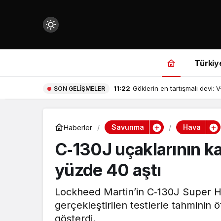
Mod
değiştir
Türkiy
11:22
Göklerin en tartışmalı devi: V
SON GELIŞMELER
çin.
Savunma
Hava
Haberler
C‑130J uçaklarının k
n.
yüzde 40 aştı
in.
Lockheed Martin’in C‑130J Super H
gerçekleştirilen testlerle tahminin
gösterdi.