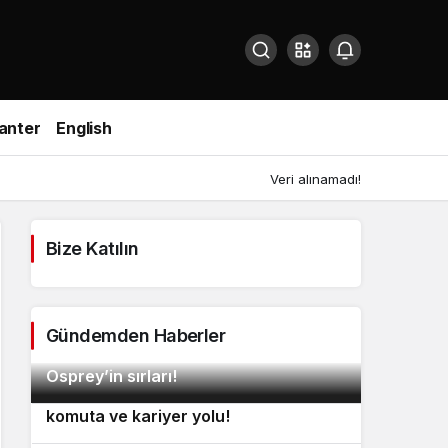
anter
English
Veri alınamadı!
Bize Katılın
Gündemden Haberler
Göklerin en tartışmalı devi: V-22
2
Osprey’in sırları!
İtalya’dan siber ordu hamlesi: Yeni
3
komuta ve kariyer yolu!
Pentagon’dan dron savunma
4