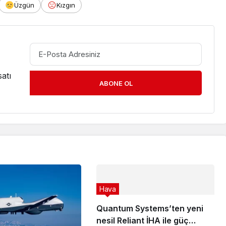
Üzgün
Kızgın
atı
ABONE OL
Hava
Quantum Systems’ten yeni
nesil Reliant İHA ile güç