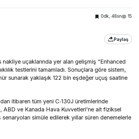
0dk, 48sn
15
Paylaş
nakliye uçaklarında yer alan gelişmiş “Enhanced
klılık testlerini tamamladı. Sonuçlara göre sistem,
ömür sunarak yaklaşık 122 bin eşdeğer uçuş saatine
dan itibaren tüm yeni C‑130J üretimlerinde
rı, ABD ve Kanada Hava Kuvvetleri’ne ait fiziksel
enaryoları simüle edilerek yıllar süren denemelerle