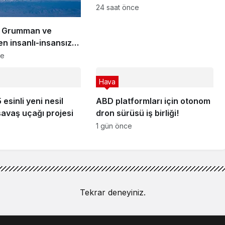
gösterisi!
24 saat önce
p Grumman ve
n insanlı-insansız
k!
ce
Hava
5 esinli yeni nesil
ABD platformları için otonom
savaş uçağı projesi
dron sürüsü iş birliği!
1 gün önce
Tekrar deneyiniz.