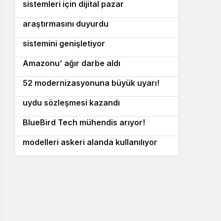
sistemleri için dijital pazar
PVP Labs, savaş sahası ağrı tedavisi
5
araştırmasını duyurdu
ABD ordusu yeni nesil komuta
6
sistemini genişletiyor
Ukrayna’nın hedefindeki ‘Rusya’nın
7
Amazonu’ ağır darbe aldı
GAO’dan ABD Hava Kuvvetleri’nin B-
8
52 modernizasyonuna büyük uyarı!
ST Engineering Asya ve Avrupa’da
9
uydu sözleşmesi kazandı
Ukrayna savunma sanayisinde kriz:
10
BlueBird Tech mühendis arıyor!
Çin’den yapay zeka hamlesi: ABD
modelleri askeri alanda kullanılıyor