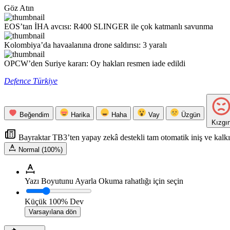
Göz Atın
EOS’tan İHA avcısı: R400 SLINGER ile çok katmanlı savunma
Kolombiya’da havaalanına drone saldırısı: 3 yaralı
OPCW’den Suriye kararı: Oy hakları resmen iade edildi
Defence Türkiye
Beğendim
Harika
Haha
Vay
Üzgün
Kızgı
Bayraktar TB3’ten yapay zekâ destekli tam otomatik iniş ve kalkı
Normal (100%)
Yazı Boyutunu Ayarla
Okuma rahatlığı için seçin
Küçük
100%
Dev
Varsayılana dön