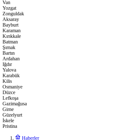
Van
Yozgat
Zonguldak
Aksaray
Bayburt
Karaman
Kırıkkale
Batman
Şırnak
Bartın
Ardahan
Iğdır
Yalova
Karabük
Kilis
Osmaniye
Düzce
Lefkoşa
Gazimağusa
Girne
Güzelyurt
İskele
Pristina
Haberler