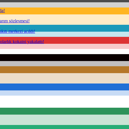
da!
sarım sözleşmesi!
kıtı merkezi açıldı!
arlık kokaini yakalattı!