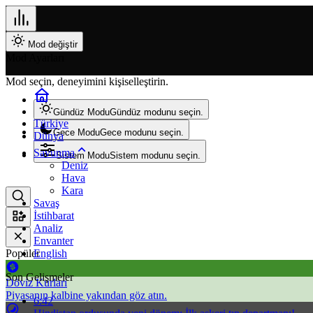
Mod değiştir
Mod Ayarları
Mod seçin, deneyimini kişiselleştirin.
Gündüz Modu
Gündüz modunu seçin.
Türkiye
Gece Modu
Gece modunu seçin.
Dünya
Savunma
Sistem Modu
Sistem modunu seçin.
Deniz
Hava
Kara
Savaş
İstihbarat
Analiz
Envanter
Popüler
English
Son Gelişmeler
Döviz Kurları
Piyasanın kalbine yakından göz atın.
6:42