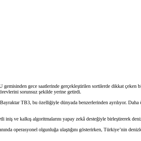
sinden gece saatlerinde gerçekleştirilen sortilerde dikkat çeken bir
revlerini sorunsuz şekilde yerine getirdi.
ip Bayraktar TB3, bu özelliğiyle dünyada benzerlerinden ayrılıyor. Daha 
li iniş ve kalkış algoritmalarını yapay zekâ desteğiyle birleştirerek den
anında operasyonel olgunluğa ulaştığını gösterirken, Türkiye’nin deniz