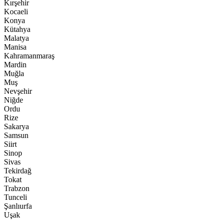
Kırşehir
Kocaeli
Konya
Kütahya
Malatya
Manisa
Kahramanmaraş
Mardin
Muğla
Muş
Nevşehir
Niğde
Ordu
Rize
Sakarya
Samsun
Siirt
Sinop
Sivas
Tekirdağ
Tokat
Trabzon
Tunceli
Şanlıurfa
Uşak