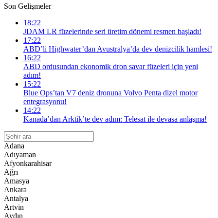
Son Gelişmeler
18:22
JDAM LR füzelerinde seri üretim dönemi resmen başladı!
17:22
ABD’li Highwater’dan Avustralya’da dev denizcilik hamlesi!
16:22
ABD ordusundan ekonomik dron savar füzeleri için yeni
adım!
15:22
Blue Ops’tan V7 deniz dronuna Volvo Penta dizel motor
entegrasyonu!
14:22
Kanada’dan Arktik’te dev adım: Telesat ile devasa anlaşma!
Adana
Adıyaman
Afyonkarahisar
Ağrı
Amasya
Ankara
Antalya
Artvin
Aydın