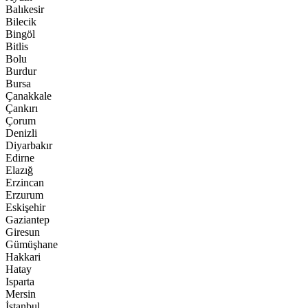
Balıkesir
Bilecik
Bingöl
Bitlis
Bolu
Burdur
Bursa
Çanakkale
Çankırı
Çorum
Denizli
Diyarbakır
Edirne
Elazığ
Erzincan
Erzurum
Eskişehir
Gaziantep
Giresun
Gümüşhane
Hakkari
Hatay
Isparta
Mersin
İstanbul