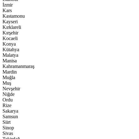
İzmir
Kars
Kastamonu
Kayseri
Kırklareli
Kırşehir
Kocaeli
Konya
Kütahya
Malatya
Manisa
Kahramanmaraş
Mardin
Muğla
Muş
Nevşehir
Niğde
Ordu
Rize
Sakarya
Samsun
Siirt
Sinop
Sivas
Tekirdağ