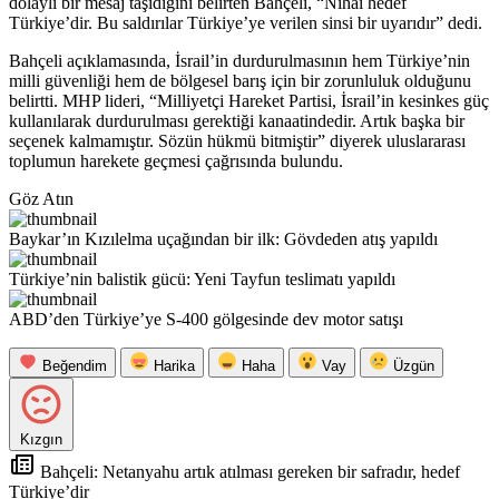
dolaylı bir mesaj taşıdığını belirten Bahçeli, “Nihai hedef
Türkiye’dir. Bu saldırılar Türkiye’ye verilen sinsi bir uyarıdır” dedi.
Bahçeli açıklamasında, İsrail’in durdurulmasının hem Türkiye’nin
milli güvenliği hem de bölgesel barış için bir zorunluluk olduğunu
belirtti. MHP lideri, “Milliyetçi Hareket Partisi, İsrail’in kesinkes güç
kullanılarak durdurulması gerektiği kanaatindedir. Artık başka bir
seçenek kalmamıştır. Sözün hükmü bitmiştir” diyerek uluslararası
toplumun harekete geçmesi çağrısında bulundu.
Göz Atın
Baykar’ın Kızılelma uçağından bir ilk: Gövdeden atış yapıldı
Türkiye’nin balistik gücü: Yeni Tayfun teslimatı yapıldı
ABD’den Türkiye’ye S-400 gölgesinde dev motor satışı
Beğendim
Harika
Haha
Vay
Üzgün
Kızgın
Bahçeli: Netanyahu artık atılması gereken bir safradır, hedef
Türkiye’dir