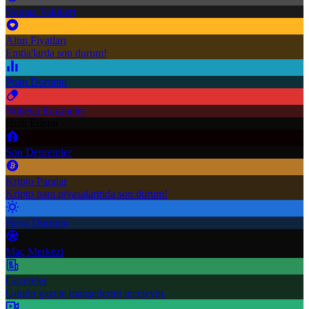
Namaz Vakitleri
Altın Fiyatları
Emtia'larda son durum!
Puan Durumu
Nöbetçi Eczaneler
Hızlı Erişim
Son Depremler
Kripto Paralar
Kripto para piyasalarında son durum!
Hava Durumu
Maç Merkezi
Gazeteler
Günün gazete manşetlerini inceleyin.