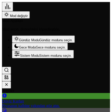
Mod değiştir
Mod Ayarları
Mod seçin, deneyimini kişiselleştirin.
Gündüz Modu
Gündüz modunu seçin.
Gece Modu
Gece modunu seçin.
Sistem Modu
Sistem modunu seçin.
Popüler
Döviz Kurları
Piyasanın kalbine yakından göz atın.