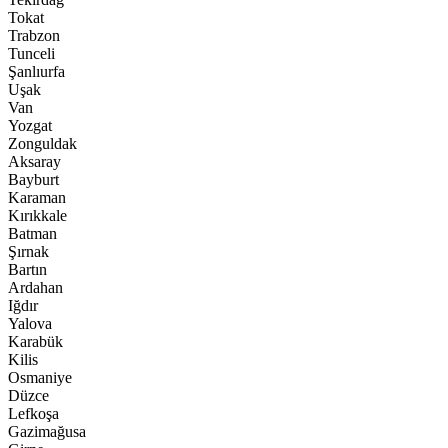
Tokat
Trabzon
Tunceli
Şanlıurfa
Uşak
Van
Yozgat
Zonguldak
Aksaray
Bayburt
Karaman
Kırıkkale
Batman
Şırnak
Bartın
Ardahan
Iğdır
Yalova
Karabük
Kilis
Osmaniye
Düzce
Lefkoşa
Gazimağusa