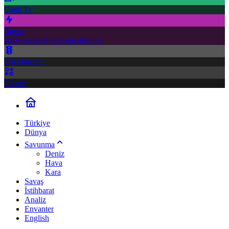
Canlı Tv
Borsa
Hisse senetlerinde son durum!
Yol Durumu
Fikstür
Türkiye
Dünya
Savunma
Deniz
Hava
Kara
Savaş
İstihbarat
Analiz
Envanter
English