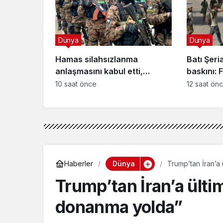
Dünya
Dünya
Hamas silahsızlanma
Batı Şeri
anlaşmasını kabul etti,
baskını: F
zorluklar neler?
vuruldu!
10 saat önce
12 saat ön
Dünya
Haberler
Trump’tan İran’a
Trump’tan İran’a ült
donanma yolda”