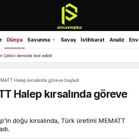
e
Dünya
Savunma
Savaş
İstihbarat
Analiz
Env
n bir ilk: Gövdeden atış yapıldı
EMATT Halep kırsalında göreve başladı
T Halep kırsalında göreve
p'in doğu kırsalında, Türk üretimi MEMATT
adı.