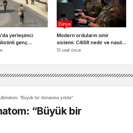
Dünya
a’da yerleşimci
Modern orduların sinir
ilistinli genç
sistemi: C4ISR nedir ve nasıl
çalışır?
ce
13 saat önce
 ültimatom: “Büyük bir donanma yolda”
imatom: “Büyük bir