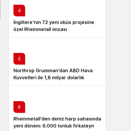
4
İngiltere’nin 72 yeni obüs projesine
özel Rheinmetall imzası
5
Northrop Grumman’dan ABD Hava
Kuvvetleri ile 1,8 milyar dolarlık
Litening pod anlaşması!
6
Rheinmetall’den deniz harp sahasında
yeni dönem: 6.000 tonluk fırkateyn