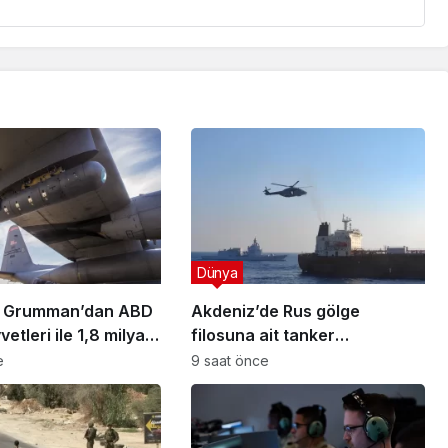
Dünya
p Grumman’dan ABD
Akdeniz’de Rus gölge
etleri ile 1,8 milyar
filosuna ait tanker
Litening pod
helikopterle basıldı
e
9 saat önce
ı!