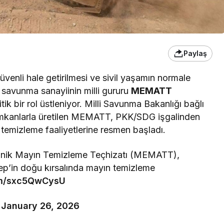
Paylaş
güvenli hale getirilmesi ve sivil yaşamın normale
 savunma sanayiinin milli gururu
MEMATT
k bir rol üstleniyor. Milli Savunma Bakanlığı bağlı
i imkanlarla üretilen MEMATT, PKK/SDG işgalinden
 temizleme faaliyetlerine resmen başladı.
kanik Mayın Temizleme Teçhizatı (MEMATT),
ep’in doğu kırsalında mayın temizleme
com/sxc5QwCysU
)
January 26, 2026