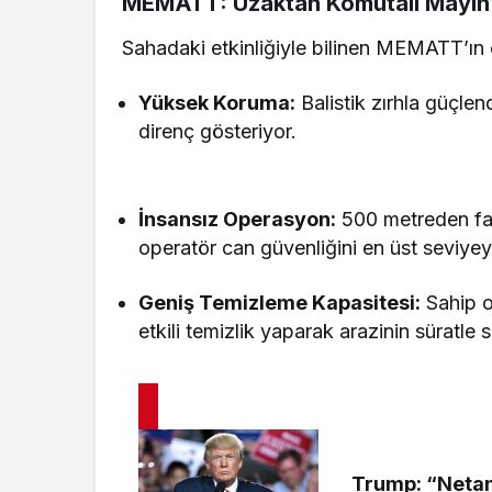
MEMATT: Uzaktan Komutalı Mayın 
Sahadaki etkinliğiyle bilinen MEMATT’ın ön
Yüksek Koruma:
Balistik zırhla güçle
direnç gösteriyor.
İnsansız Operasyon:
500 metreden fa
operatör can güvenliğini en üst seviyey
Geniş Temizleme Kapasitesi:
Sahip o
etkili temizlik yaparak arazinin süratle s
Trump: “Netan