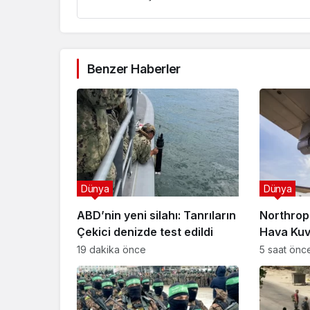
Benzer Haberler
Dünya
Dünya
ABD’nin yeni silahı: Tanrıların
Northro
Çekici denizde test edildi
Hava Kuvv
dolarlık 
19 dakika önce
5 saat önc
anlaşmas