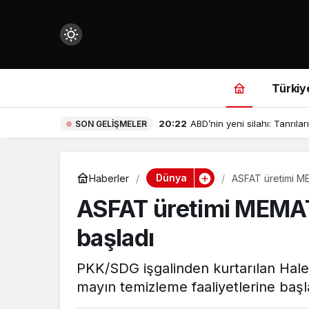
Mod
değiştir
Türkiy
19:22
Baykar’ın Kızılelma uçağında
SON GELIŞMELER
çin.
Dünya
Haberler
ASFAT üretimi M
ASFAT üretimi MEMAT
n.
başladı
in.
PKK/SDG işgalinden kurtarılan Hale
mayın temizleme faaliyetlerine başl