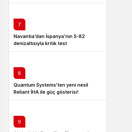
GMF 140 tanıtıldı!
7
Navantia’dan İspanya’nın S-82
denizaltısıyla kritik test
8
Quantum Systems’ten yeni nesil
Reliant İHA ile güç gösterisi!
9