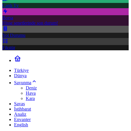
Canlı Tv
Borsa
Hisse senetlerinde son durum!
Yol Durumu
Fikstür
Türkiye
Dünya
Savunma
Deniz
Hava
Kara
Savaş
İstihbarat
Analiz
Envanter
English