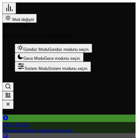
Mod değiştir
Mod Ayarları
Mod seçin, deneyimini kişiselleştirin.
Gündüz Modu
Gündüz modunu seçin.
Gece Modu
Gece modunu seçin.
Sistem Modu
Sistem modunu seçin.
Popüler
Döviz Kurları
Piyasanın kalbine yakından göz atın.