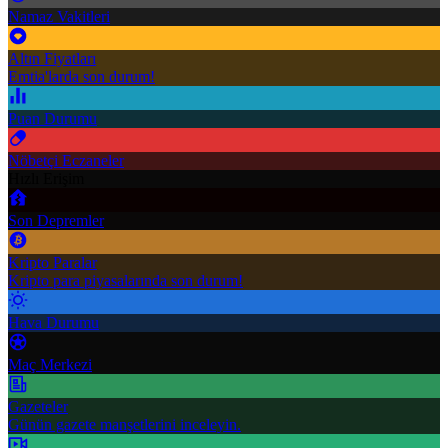
Namaz Vakitleri
Altın Fiyatları
Emtia'larda son durum!
Puan Durumu
Nöbetçi Eczaneler
Hızlı Erişim
Son Depremler
Kripto Paralar
Kripto para piyasalarında son durum!
Hava Durumu
Maç Merkezi
Gazeteler
Günün gazete manşetlerini inceleyin.