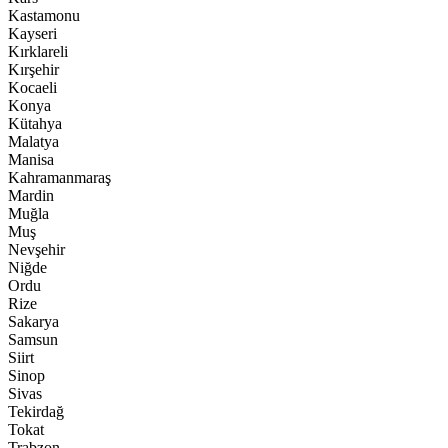
Kastamonu
Kayseri
Kırklareli
Kırşehir
Kocaeli
Konya
Kütahya
Malatya
Manisa
Kahramanmaraş
Mardin
Muğla
Muş
Nevşehir
Niğde
Ordu
Rize
Sakarya
Samsun
Siirt
Sinop
Sivas
Tekirdağ
Tokat
Trabzon