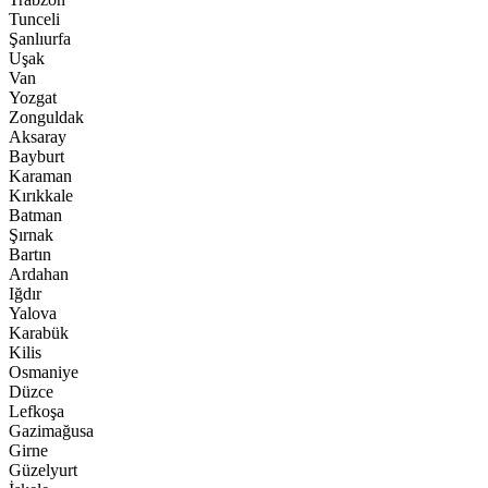
Tunceli
Şanlıurfa
Uşak
Van
Yozgat
Zonguldak
Aksaray
Bayburt
Karaman
Kırıkkale
Batman
Şırnak
Bartın
Ardahan
Iğdır
Yalova
Karabük
Kilis
Osmaniye
Düzce
Lefkoşa
Gazimağusa
Girne
Güzelyurt