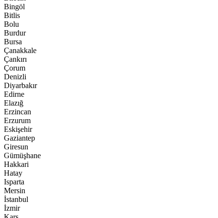
Bingöl
Bitlis
Bolu
Burdur
Bursa
Çanakkale
Çankırı
Çorum
Denizli
Diyarbakır
Edirne
Elazığ
Erzincan
Erzurum
Eskişehir
Gaziantep
Giresun
Gümüşhane
Hakkari
Hatay
Isparta
Mersin
İstanbul
İzmir
Kars