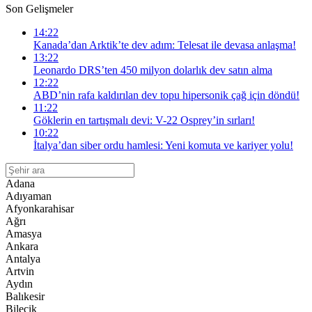
Son Gelişmeler
14:22
Kanada’dan Arktik’te dev adım: Telesat ile devasa anlaşma!
13:22
Leonardo DRS’ten 450 milyon dolarlık dev satın alma
12:22
ABD’nin rafa kaldırılan dev topu hipersonik çağ için döndü!
11:22
Göklerin en tartışmalı devi: V-22 Osprey’in sırları!
10:22
İtalya’dan siber ordu hamlesi: Yeni komuta ve kariyer yolu!
Adana
Adıyaman
Afyonkarahisar
Ağrı
Amasya
Ankara
Antalya
Artvin
Aydın
Balıkesir
Bilecik