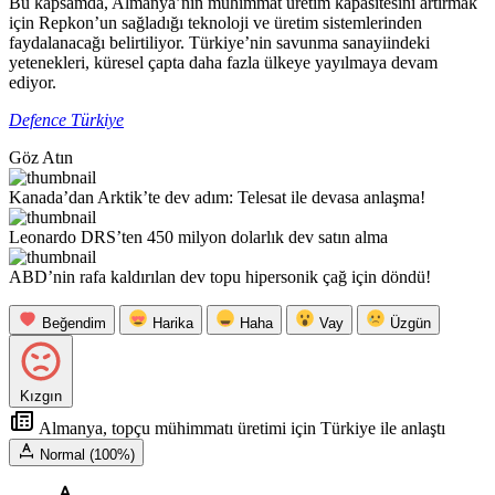
Bu kapsamda, Almanya’nın mühimmat üretim kapasitesini artırmak
için Repkon’un sağladığı teknoloji ve üretim sistemlerinden
faydalanacağı belirtiliyor. Türkiye’nin savunma sanayiindeki
yetenekleri, küresel çapta daha fazla ülkeye yayılmaya devam
ediyor.
Defence Türkiye
Göz Atın
Kanada’dan Arktik’te dev adım: Telesat ile devasa anlaşma!
Leonardo DRS’ten 450 milyon dolarlık dev satın alma
ABD’nin rafa kaldırılan dev topu hipersonik çağ için döndü!
Beğendim
Harika
Haha
Vay
Üzgün
Kızgın
Almanya, topçu mühimmatı üretimi için Türkiye ile anlaştı
Normal (100%)