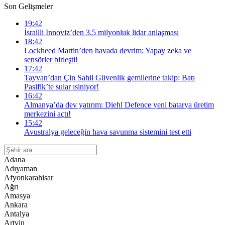
Son Gelişmeler
19:42
İsrailli Innoviz’den 3,5 milyonluk lidar anlaşması
18:42
Lockheed Martin’den havada devrim: Yapay zeka ve
sensörler birleşti!
17:42
Tayvan’dan Çin Sahil Güvenlik gemilerine takip: Batı
Pasifik’te sular ısiniyor!
16:42
Almanya’da dev yatırım: Diehl Defence yeni batarya üretim
merkezini açtı!
15:42
Avustralya geleceğin hava savunma sistemini test etti
Adana
Adıyaman
Afyonkarahisar
Ağrı
Amasya
Ankara
Antalya
Artvin