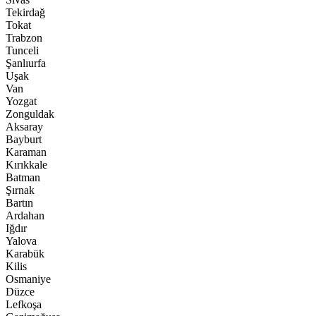
Tekirdağ
Tokat
Trabzon
Tunceli
Şanlıurfa
Uşak
Van
Yozgat
Zonguldak
Aksaray
Bayburt
Karaman
Kırıkkale
Batman
Şırnak
Bartın
Ardahan
Iğdır
Yalova
Karabük
Kilis
Osmaniye
Düzce
Lefkoşa