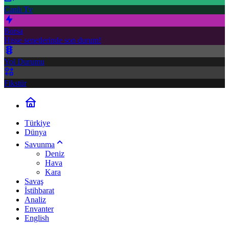
Canlı Tv
Borsa
Hisse senetlerinde son durum!
Yol Durumu
Fikstür
Türkiye
Dünya
Savunma
Deniz
Hava
Kara
Savaş
İstihbarat
Analiz
Envanter
English