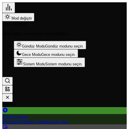
Mod değiştir
Mod Ayarları
Mod seçin, deneyimini kişiselleştirin.
Gündüz Modu
Gündüz modunu seçin.
Gece Modu
Gece modunu seçin.
Sistem Modu
Sistem modunu seçin.
Popüler
Döviz Kurları
Piyasanın kalbine yakından göz atın.