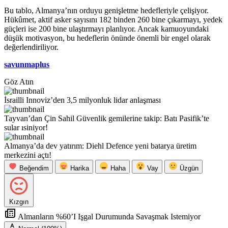
Bu tablo, Almanya’nın orduyu genişletme hedefleriyle çelişiyor.
Hükûmet, aktif asker sayısını 182 binden 260 bine çıkarmayı, yedek
güçleri ise 200 bine ulaştırmayı planlıyor. Ancak kamuoyundaki
düşük motivasyon, bu hedeflerin önünde önemli bir engel olarak
değerlendiriliyor.
savunmaplus
Göz Atın
İsrailli Innoviz’den 3,5 milyonluk lidar anlaşması
Tayvan’dan Çin Sahil Güvenlik gemilerine takip: Batı Pasifik’te
sular ısiniyor!
Almanya’da dev yatırım: Diehl Defence yeni batarya üretim
merkezini açtı!
Beğendim
Harika
Haha
Vay
Üzgün
Kızgın
Almanların %60’I Işgal Durumunda Savaşmak Istemiyor