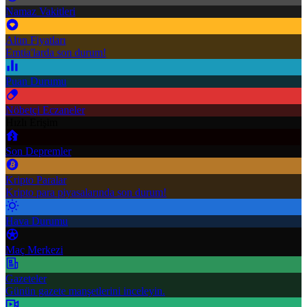
Namaz Vakitleri
Altın Fiyatları
Emtia'larda son durum!
Puan Durumu
Nöbetçi Eczaneler
Hızlı Erişim
Son Depremler
Kripto Paralar
Kripto para piyasalarında son durum!
Hava Durumu
Maç Merkezi
Gazeteler
Günün gazete manşetlerini inceleyin.