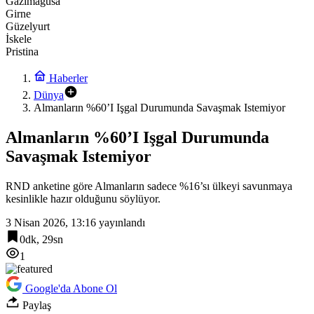
Gazimağusa
Girne
Güzelyurt
İskele
Pristina
Haberler
Dünya
Almanların %60’I Işgal Durumunda Savaşmak Istemiyor
Almanların %60’I Işgal Durumunda
Savaşmak Istemiyor
RND anketine göre Almanların sadece %16’sı ülkeyi savunmaya
kesinlikle hazır olduğunu söylüyor.
3 Nisan 2026, 13:16
yayınlandı
0dk, 29sn
1
Google'da Abone Ol
Paylaş