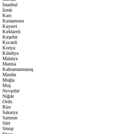
İstanbul
İzmir
Kars
Kastamonu
Kayseri
Kırklareli
Kırşehir
Kocaeli
Konya
Kütahya
Malatya
Manisa
Kahramanmaraş
Mardin
Muğla
Muş
Nevşehir
Niğde
Ordu
Rize
Sakarya
Samsun
Siirt
Sinop
Sivas