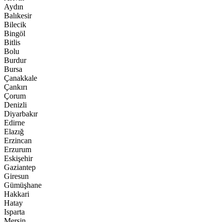
Aydın
Balıkesir
Bilecik
Bingöl
Bitlis
Bolu
Burdur
Bursa
Çanakkale
Çankırı
Çorum
Denizli
Diyarbakır
Edirne
Elazığ
Erzincan
Erzurum
Eskişehir
Gaziantep
Giresun
Gümüşhane
Hakkari
Hatay
Isparta
Mersin