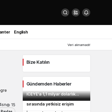
anter
English
Veri alınamadı!
Bize Katılın
Gündemden Haberler
EQT’den Finlandiyalı uydu devi
2
egre
ICEYE’a 1,1 milyar dolarlık
Anthropic modelleri test
yatırım!
3
sırasında yetkisiz erişim
4sn
15
sağladı
Paylaş