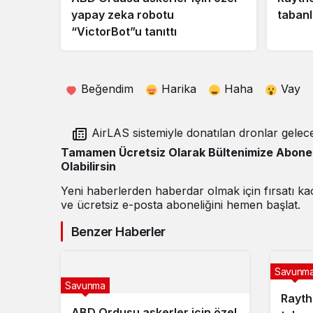
yapay zeka robotu
tabanl
“VictorBot”u tanıttı
Beğendim
Harika
Haha
Vay
AirLAS sistemiyle donatılan dronlar geleceğin
füze taşıyıcısı olacak
Tamamen Ücretsiz Olarak Bültenimize Abone
Olabilirsin
Yeni haberlerden haberdar olmak için fırsatı k
ve ücretsiz e-posta aboneliğini hemen başlat.
Benzer Haberler
Savunm
Savunma
Rayth
ABD Ordusu askerler için özel