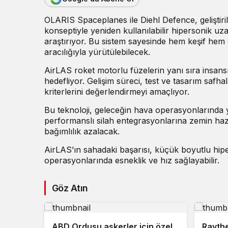
OLARIS Spaceplanes ile Diehl Defence, gelişti
konseptiyle yeniden kullanılabilir hipersonik u
araştırıyor. Bu sistem sayesinde hem keşif hem 
aracılığıyla yürütülebilecek.
AirLAS roket motorlu füzelerin yanı sıra insans
hedefliyor. Gelişim süreci, test ve tasarım safh
kriterlerini değerlendirmeyi amaçlıyor.
Bu teknoloji, geleceğin hava operasyonlarında y
performanslı silah entegrasyonlarına zemin hazı
bağımlılık azalacak.
AirLAS’ın sahadaki başarısı, küçük boyutlu hipe
operasyonlarında esneklik ve hız sağlayabilir.
Göz Atın
ABD Ordusu askerler için özel
Raythe