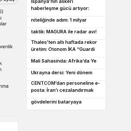
İspanya’nın askeri
4
haberleşme gücü artıyor:
S)
Ukrayna’dan devrim
5
SpainSat NG III yolda!
u
niteliğinde adım: 1 milyar
nlar
Ukrayna’dan Kırım’da yeni
dolarlık sipariş!
6
taktik: MAGURA ile radar avı!
Thales’ten altı haftada rekor
7
venlik
üretim: Otonom İKA “Guardian
Rus Yapımı Shahed Dronları
8
Angel” tanıtıldı!
Mali Sahasinda: Afrika’da Yeni
k
Güney Kore tankları için
Dönem
n
9
Ukrayna dersi: Yeni dönem
başlıyor!
CENTCOM’dan personeline e-
10
unma
posta: İran’ı cezalandırmak
İngiliz şirketten dron
için fikir arıyorlar!
gövdelerini bataryaya
dönüştüren hamle