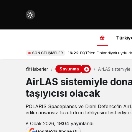
Mod
değiştir
Türkiy
16:22
EQT’den Finlandiyalı uydu dev
SON GELIŞMELER
çin.
Savunma
Haberler
AirLAS sistemiyle
AirLAS sistemiyle dona
n.
taşıyıcısı olacak
POLARIS Spaceplanes ve Diehl Defence’in AirLAS
in.
edilen insansız füzeli dron tahliyesini test ediyor
8 Ocak 2026, 19:04
yayınlandı
Google'da Abone Ol