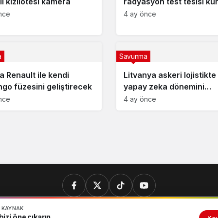
ı kızılötesi kamera
radyasyon test tesisi ku
nce
4 ay önce
a
Savunma
a Renault ile kendi
Litvanya askeri lojistikte
ngo füzesini geliştirecek
yapay zeka dönemini
başlatıyor
nce
4 ay önce
N KAYNAK
izi öne çıkarın