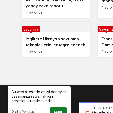
tabanl
yapay zeka robotu
4 ay ö
“VictorBot”u tanıttı
4 ay önce
Savunma
Savunm
İngiltere Ukrayna savunma
Frans
teknolojilerini entegre edecek
Flami
4 ay önce
4 ay ö
Bu web sitesinde en iyi deneyimi
yaşamanızı sağlamak için
çerezler kullanılmaktadır.
TERCIH EDILE
Gizlilik Politikası
Kabul
Google'da b