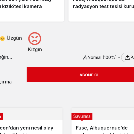
ı kızılötesi kamera
radyasyon test tesisi kur
Üzgün
Kızgın
Normal (100%)
P
ABONE OL
açırma
a
Savunma
eon’dan yeni nesil olay
Fuse, Albuquerque’de