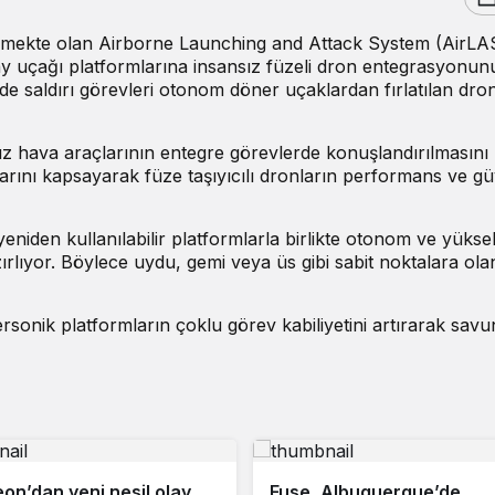
rilmekte olan Airborne Launching and Attack System (AirLA
zay uçağı platformlarına insansız füzeli dron entegrasyonun
de saldırı görevleri otonom döner uçaklardan fırlatılan dro
ız hava araçlarının entegre görevlerde konuşlandırılmasını
alarını kapsayarak füze taşıyıcılı dronların performans ve gü
eniden kullanılabilir platformlarla birlikte otonom ve yükse
rlıyor. Böylece uydu, gemi veya üs gibi sabit noktalara ola
rsonik platformların çoklu görev kabiliyetini artırarak sav
on’dan yeni nesil olay
Fuse, Albuquerque’de