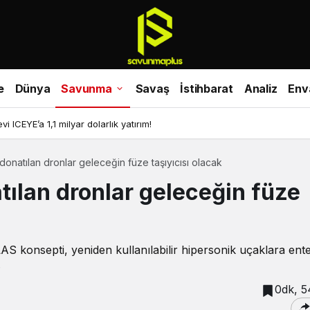
e
Dünya
Savunma
Savaş
İstihbarat
Analiz
Env
i ICEYE’a 1,1 milyar dolarlık yatırım!
 donatılan dronlar geleceğin füze taşıyıcısı olacak
tılan dronlar geleceğin füze
 konsepti, yeniden kullanılabilir hipersonik uçaklara ent
.
0dk, 5