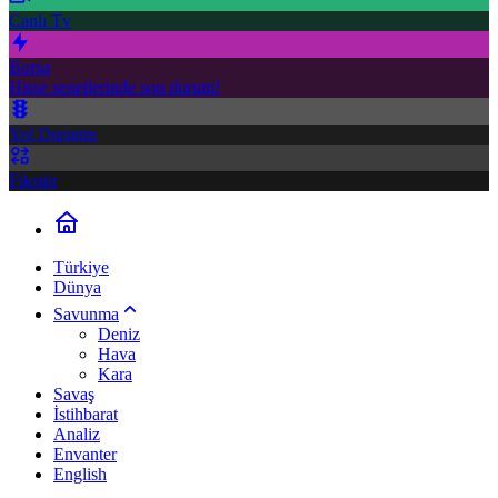
Canlı Tv
Borsa
Hisse senetlerinde son durum!
Yol Durumu
Fikstür
Türkiye
Dünya
Savunma
Deniz
Hava
Kara
Savaş
İstihbarat
Analiz
Envanter
English