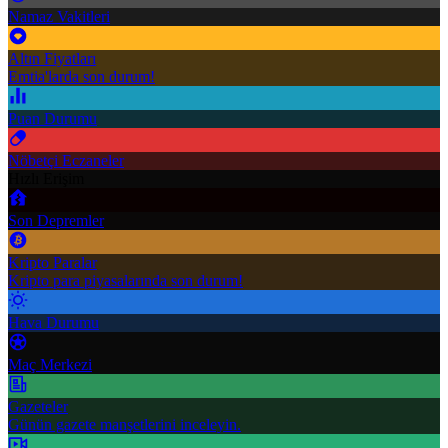
Namaz Vakitleri
Altın Fiyatları
Emtia'larda son durum!
Puan Durumu
Nöbetçi Eczaneler
Hızlı Erişim
Son Depremler
Kripto Paralar
Kripto para piyasalarında son durum!
Hava Durumu
Maç Merkezi
Gazeteler
Günün gazete manşetlerini inceleyin.