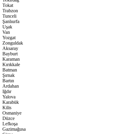
Tokat
Trabzon
Tunceli
Şanlıurfa
Uşak
Van
Yozgat
Zonguldak
Aksaray
Bayburt
Karaman
Kırıkkale
Batman
Şırnak
Bartın
Ardahan
Iğdır
Yalova
Karabük
Kilis
Osmaniye
Düzce
Lefkoşa
Gazimağusa