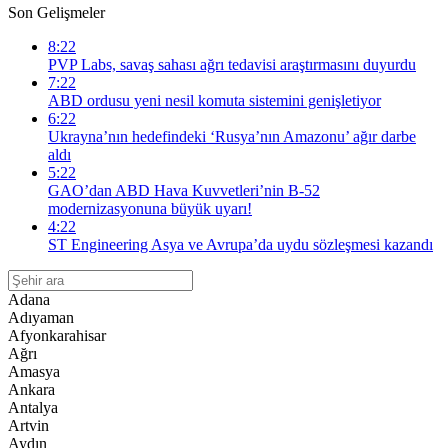
Son Gelişmeler
8:22
PVP Labs, savaş sahası ağrı tedavisi araştırmasını duyurdu
7:22
ABD ordusu yeni nesil komuta sistemini genişletiyor
6:22
Ukrayna’nın hedefindeki ‘Rusya’nın Amazonu’ ağır darbe
aldı
5:22
GAO’dan ABD Hava Kuvvetleri’nin B-52
modernizasyonuna büyük uyarı!
4:22
ST Engineering Asya ve Avrupa’da uydu sözleşmesi kazandı
Adana
Adıyaman
Afyonkarahisar
Ağrı
Amasya
Ankara
Antalya
Artvin
Aydın