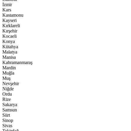
İzmir
Kars
Kastamonu
Kayseri
Kırklareli
Kırşehir
Kocaeli
Konya
Kütahya
Malatya
Manisa
Kahramanmaraş
Mardin
Muğla
Muş
Nevşehir
Niğde
Ordu
Rize
Sakarya
Samsun
Siirt
Sinop
Sivas
Tekirdağ