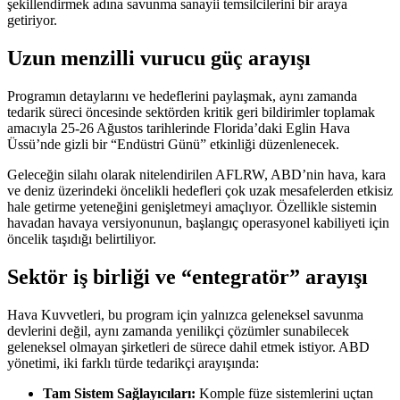
şekillendirmek adına savunma sanayii temsilcilerini bir araya
getiriyor.
Uzun menzilli vurucu güç arayışı
Programın detaylarını ve hedeflerini paylaşmak, aynı zamanda
tedarik süreci öncesinde sektörden kritik geri bildirimler toplamak
amacıyla 25-26 Ağustos tarihlerinde Florida’daki Eglin Hava
Üssü’nde gizli bir “Endüstri Günü” etkinliği düzenlenecek.
Geleceğin silahı olarak nitelendirilen AFLRW, ABD’nin hava, kara
ve deniz üzerindeki öncelikli hedefleri çok uzak mesafelerden etkisiz
hale getirme yeteneğini genişletmeyi amaçlıyor. Özellikle sistemin
havadan havaya versiyonunun, başlangıç operasyonel kabiliyeti için
öncelik taşıdığı belirtiliyor.
Sektör iş birliği ve “entegratör” arayışı
Hava Kuvvetleri, bu program için yalnızca geleneksel savunma
devlerini değil, aynı zamanda yenilikçi çözümler sunabilecek
geleneksel olmayan şirketleri de sürece dahil etmek istiyor. ABD
yönetimi, iki farklı türde tedarikçi arayışında:
Tam Sistem Sağlayıcıları:
Komple füze sistemlerini uçtan