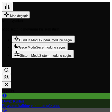
Mod değiştir
Mod Ayarları
Mod seçin, deneyimini kişiselleştirin.
Gündüz Modu
Gündüz modunu seçin.
Gece Modu
Gece modunu seçin.
Sistem Modu
Sistem modunu seçin.
Popüler
Döviz Kurları
Piyasanın kalbine yakından göz atın.