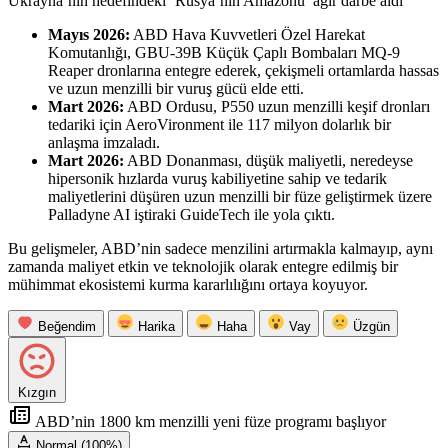
Ukrayna’nın hedefindeki ‘Rusya’nın Amazonu’ ağır darbe aldı
Mayıs 2026:
ABD Hava Kuvvetleri Özel Harekat
Komutanlığı, GBU-39B Küçük Çaplı Bombaları MQ-9
Reaper dronlarına entegre ederek, çekişmeli ortamlarda hassas
ve uzun menzilli bir vuruş gücü elde etti.
Mart 2026:
ABD Ordusu, P550 uzun menzilli keşif dronları
tedariki için AeroVironment ile 117 milyon dolarlık bir
anlaşma imzaladı.
Mart 2026:
ABD Donanması, düşük maliyetli, neredeyse
hipersonik hızlarda vuruş kabiliyetine sahip ve tedarik
maliyetlerini düşüren uzun menzilli bir füze geliştirmek üzere
Palladyne AI iştiraki GuideTech ile yola çıktı.
Bu gelişmeler, ABD’nin sadece menzilini artırmakla kalmayıp, aynı
zamanda maliyet etkin ve teknolojik olarak entegre edilmiş bir
mühimmat ekosistemi kurma kararlılığını ortaya koyuyor.
Beğendim
Harika
Haha
Vay
Üzgün
Kızgın
ABD’nin 1800 km menzilli yeni füze programı başlıyor
Normal (100%)