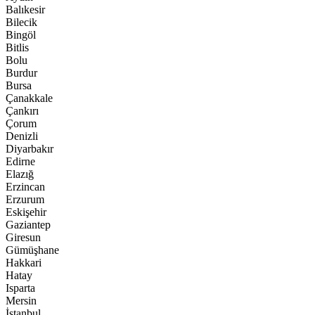
Balıkesir
Bilecik
Bingöl
Bitlis
Bolu
Burdur
Bursa
Çanakkale
Çankırı
Çorum
Denizli
Diyarbakır
Edirne
Elazığ
Erzincan
Erzurum
Eskişehir
Gaziantep
Giresun
Gümüşhane
Hakkari
Hatay
Isparta
Mersin
İstanbul