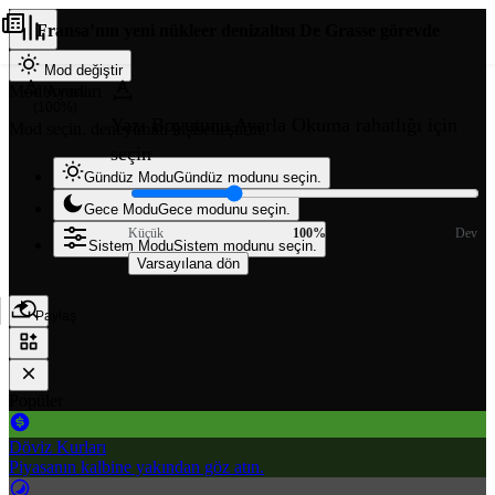
Fransa’nın yeni nükleer denizaltısı De Grasse görevde
Mod değiştir
Mod Ayarları
Normal
(100%)
Yazı Boyutunu Ayarla
Okuma rahatlığı için
Mod seçin, deneyimini kişiselleştirin.
seçin
Gündüz Modu
Gündüz modunu seçin.
Gece Modu
Gece modunu seçin.
Küçük
100%
Dev
Sistem Modu
Sistem modunu seçin.
Varsayılana dön
Paylaş
Popüler
Döviz Kurları
Piyasanın kalbine yakından göz atın.