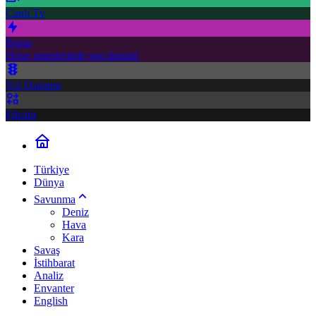
Canlı Tv
Borsa
Hisse senetlerinde son durum!
Yol Durumu
Fikstür
Türkiye
Dünya
Savunma
Deniz
Hava
Kara
Savaş
İstihbarat
Analiz
Envanter
English