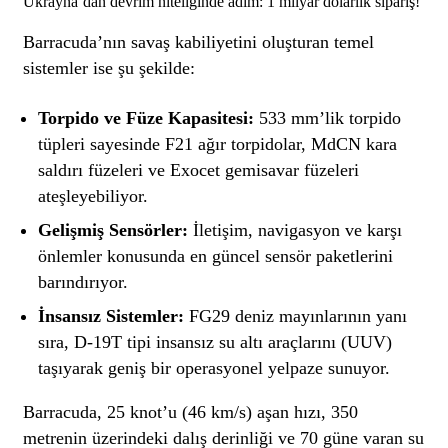
Ukrayna’dan devrim niteliğinde adım: 1 milyar dolarlık sipariş!
Barracuda’nın savaş kabiliyetini oluşturan temel
sistemler ise şu şekilde:
Torpido ve Füze Kapasitesi:
533 mm’lik torpido
tüpleri sayesinde F21 ağır torpidolar, MdCN kara
saldırı füzeleri ve Exocet gemisavar füzeleri
ateşleyebiliyor.
Gelişmiş Sensörler:
İletişim, navigasyon ve karşı
önlemler konusunda en güncel sensör paketlerini
barındırıyor.
İnsansız Sistemler:
FG29 deniz mayınlarının yanı
sıra, D-19T tipi insansız su altı araçlarını (UUV)
taşıyarak geniş bir operasyonel yelpaze sunuyor.
Barracuda, 25 knot’u (46 km/s) aşan hızı, 350
metrenin üzerindeki dalış derinliği ve 70 güne varan su