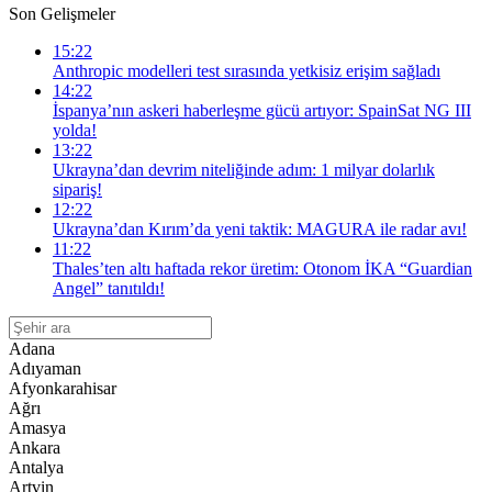
Son Gelişmeler
15:22
Anthropic modelleri test sırasında yetkisiz erişim sağladı
14:22
İspanya’nın askeri haberleşme gücü artıyor: SpainSat NG III
yolda!
13:22
Ukrayna’dan devrim niteliğinde adım: 1 milyar dolarlık
sipariş!
12:22
Ukrayna’dan Kırım’da yeni taktik: MAGURA ile radar avı!
11:22
Thales’ten altı haftada rekor üretim: Otonom İKA “Guardian
Angel” tanıtıldı!
Adana
Adıyaman
Afyonkarahisar
Ağrı
Amasya
Ankara
Antalya
Artvin