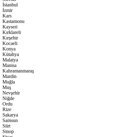
İstanbul
İzmir
Kars
Kastamonu
Kayseri
Kırklareli
Kırşehir
Kocaeli
Konya
Kütahya
Malatya
Manisa
Kahramanmaraş
Mardin
Muğla
Muş
Nevşehir
Niğde
Ordu
Rize
Sakarya
Samsun
Siirt
Sinop
Sivas