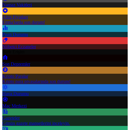
Namaz Vakitleri
Altın Fiyatları
Emtia'larda son durum!
Puan Durumu
Nöbetçi Eczaneler
Hızlı Erişim
Son Depremler
Kripto Paralar
Kripto para piyasalarında son durum!
Hava Durumu
Maç Merkezi
Gazeteler
Günün gazete manşetlerini inceleyin.