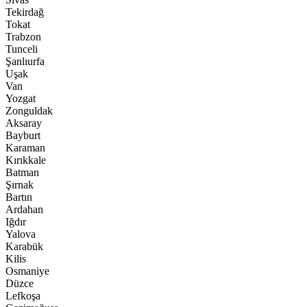
Tekirdağ
Tokat
Trabzon
Tunceli
Şanlıurfa
Uşak
Van
Yozgat
Zonguldak
Aksaray
Bayburt
Karaman
Kırıkkale
Batman
Şırnak
Bartın
Ardahan
Iğdır
Yalova
Karabük
Kilis
Osmaniye
Düzce
Lefkoşa