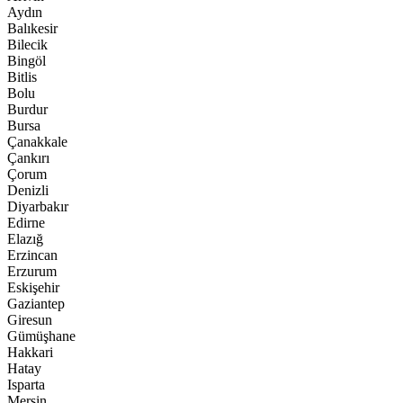
Aydın
Balıkesir
Bilecik
Bingöl
Bitlis
Bolu
Burdur
Bursa
Çanakkale
Çankırı
Çorum
Denizli
Diyarbakır
Edirne
Elazığ
Erzincan
Erzurum
Eskişehir
Gaziantep
Giresun
Gümüşhane
Hakkari
Hatay
Isparta
Mersin