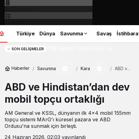
Yol Durumu
Fikstür
Türkiye
Dünya
Savunma
Savaş
İstihbara
Modern orduların sinir
7:22
sistemi: C4ISR nedir ve
SON GELIŞMELER
nasıl çalışır?
Haberler
Savunma
Kara
ABD ve
Hindistan’d
dev
ABD ve Hindistan’dan dev
mobil
topçu
ortaklığı
mobil topçu ortaklığı
AM General ve KSSL, dünyanın ilk 4x4 mobil 155mm
topçu sistemi MArG'ı küresel pazara ve ABD
Ordusu'na sunmak için birleşti.
24 Haziran 2026, 02:03
yayınlandı