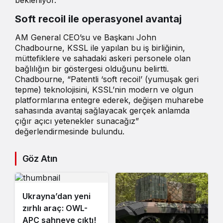
bekleniyor.
Soft recoil ile operasyonel avantaj
AM General CEO’su ve Başkanı John
Chadbourne, KSSL ile yapılan bu iş birliğinin,
müttefiklere ve sahadaki askeri personele olan
bağlılığın bir göstergesi olduğunu belirtti.
Chadbourne, “Patentli ‘soft recoil’ (yumuşak geri
tepme) teknolojisini, KSSL’nin modern ve olgun
platformlarına entegre ederek, değişen muharebe
sahasında avantaj sağlayacak gerçek anlamda
çığır açıcı yetenekler sunacağız”
değerlendirmesinde bulundu.
Göz Atın
Ukrayna’dan yeni
zırhlı araç: OWL-
APC sahneye çıktı!