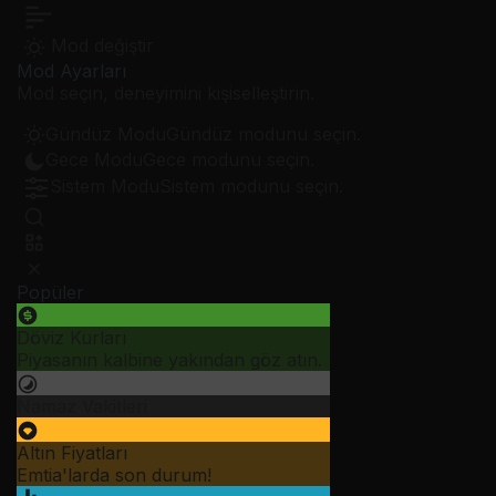
Mod değiştir
Mod Ayarları
Mod seçin, deneyimini kişiselleştirin.
Gündüz Modu
Gündüz modunu seçin.
Gece Modu
Gece modunu seçin.
Sistem Modu
Sistem modunu seçin.
Popüler
Döviz Kurları
Piyasanın kalbine yakından göz atın.
Namaz Vakitleri
Altın Fiyatları
Emtia'larda son durum!