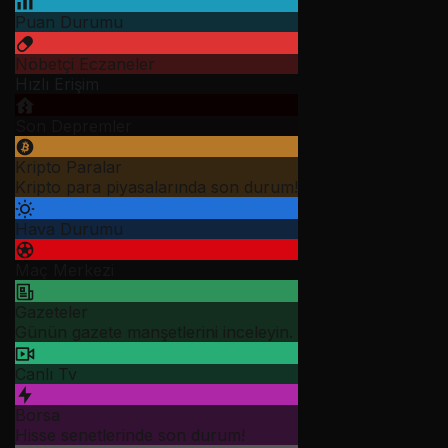
Puan Durumu
Nöbetçi Eczaneler
Hızlı Erişim
Son Depremler
Kripto Paralar
Kripto para piyasalarında son durum!
Hava Durumu
Maç Merkezi
Gazeteler
Günün gazete manşetlerini inceleyin.
Canlı Tv
Borsa
Hisse senetlerinde son durum!