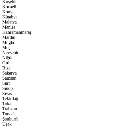
Kırşehir
Kocaeli
Konya
Kütahya
Malatya
Manisa
Kahramanmaraş
Mardin
Muğla
Muş
Nevşehir
Niğde
Ordu
Rize
Sakarya
Samsun
Siirt
Sinop
Sivas
Tekirdağ
Tokat
Trabzon
Tunceli
Şanlıurfa
Uşak