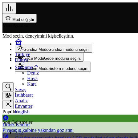
Mod değiştir
Mod Ayarları
Mod seçin, deneyimini kişiselleştirin.
Gündüz Modu
Gündüz modunu seçin.
Türkiye
Gece Modu
Gece modunu seçin.
Dünya
Savunma
Sistem Modu
Sistem modunu seçin.
Deniz
Hava
Kara
Savaş
İstihbarat
Analiz
Envanter
Popüler
English
Son Gelişmeler
Döviz Kurları
Piyasanın kalbine yakından göz atın.
2:22