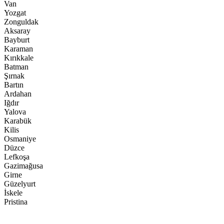
Van
Yozgat
Zonguldak
Aksaray
Bayburt
Karaman
Kırıkkale
Batman
Şırnak
Bartın
Ardahan
Iğdır
Yalova
Karabük
Kilis
Osmaniye
Düzce
Lefkoşa
Gazimağusa
Girne
Güzelyurt
İskele
Pristina