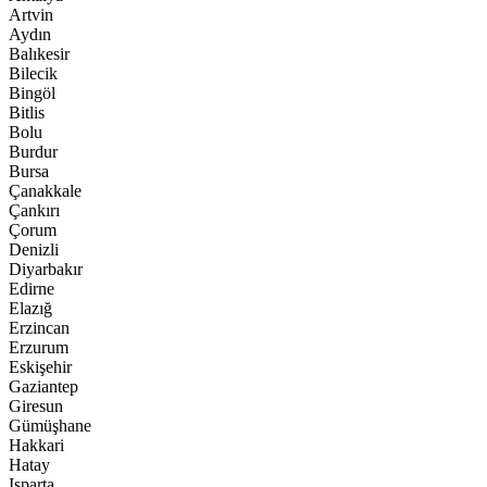
Artvin
Aydın
Balıkesir
Bilecik
Bingöl
Bitlis
Bolu
Burdur
Bursa
Çanakkale
Çankırı
Çorum
Denizli
Diyarbakır
Edirne
Elazığ
Erzincan
Erzurum
Eskişehir
Gaziantep
Giresun
Gümüşhane
Hakkari
Hatay
Isparta