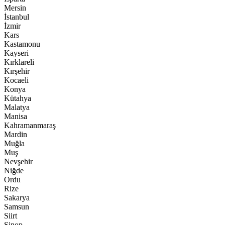
Mersin
İstanbul
İzmir
Kars
Kastamonu
Kayseri
Kırklareli
Kırşehir
Kocaeli
Konya
Kütahya
Malatya
Manisa
Kahramanmaraş
Mardin
Muğla
Muş
Nevşehir
Niğde
Ordu
Rize
Sakarya
Samsun
Siirt
Sinop