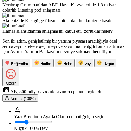
Northrop Grumman’dan ABD Hava Kuvvetleri ile 1,8 milyar
dolarlık Litening pod anlaşması!
Akdeniz’de Rus gölge filosuna ait tanker helikopterle basıldı
Hamas silahsızlanma anlaşmasını kabul etti, zorluklar neler?
Son iki adım, genişletilmiş bir yatırım piyasası aracılığıyla özel
sermayeyi harekete geçirmeyi ve savunma ile ilgili fonları artırmak
için Avrupa Yatırım Bankası’nı devreye sokmayı hedefliyor.
Beğendim
Harika
Haha
Vay
Üzgün
Kızgın
AB, 800 milyar avroluk savunma planını açıkladı
Normal (100%)
Yazı Boyutunu Ayarla
Okuma rahatlığı için seçin
Küçük
100%
Dev