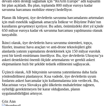
devam eden desteği sağlamak için “ReArm Europe” adlı kapsamlı
bir plan açıkladı. Bu plan, toplamda 800 milyar euroya kadar
savunma harcaması mobilize etmeyi hedefliyor.
Planın ilk bileşeni, üye devletlerin savunma harcamalarını artırmaları
için mali esneklik sağlamak amacıyla İstikrar ve Büyüme Paktı’nın
kurallarını gevşetmeyi içeriyor. Bu adım, önümüzdeki dört yıl içinde
650 milyar euroya kadar ek savunma harcaması yapılmasına olanak
tanıyabilir.
İkinci olarak, üye devletlerin hava savunma sistemleri, topçu,
füzeler, insansız hava araçları ve anti-drone teknolojileri gibi
alanlarda yatırım yapmalarını desteklemek için 150 milyar euroluk
yeni bir kredi enstrümanı öneriliyor. Bu, üye devletlerin Ukrayna’ya
askeri desteklerini önemli ölçüde artırmalarını ve gerekli askeri
ekipmanların hızlı bir şekilde tedarik edilmesini sağlayacak.
Üçüncü olarak, AB bütçesinin savunma yatırımlarına daha fazla
yönlendirilmesi planlanıyor. Kısa vadede, üye devletlerin uyum
fonlarını askeri harcamalar için kullanmalarına izin verilecek. Bu,
Macaristan veya Slovakya gibi ülkelerin muhalefetine rağmen,
oybirliği gerektirmeyen bir karar olduğundan, planın
uygulanabilirliğini artırıyor.
Göz Atın