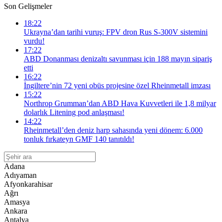
Son Gelişmeler
18:22
Ukrayna’dan tarihi vuruş: FPV dron Rus S-300V sistemini
vurdu!
17:22
ABD Donanması denizaltı savunması için 188 mayın sipariş
etti
16:22
İngiltere’nin 72 yeni obüs projesine özel Rheinmetall imzası
15:22
Northrop Grumman’dan ABD Hava Kuvvetleri ile 1,8 milyar
dolarlık Litening pod anlaşması!
14:22
Rheinmetall’den deniz harp sahasında yeni dönem: 6.000
tonluk fırkateyn GMF 140 tanıtıldı!
Adana
Adıyaman
Afyonkarahisar
Ağrı
Amasya
Ankara
Antalya