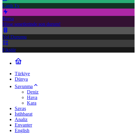
Canlı Tv
Borsa
Hisse senetlerinde son durum!
Yol Durumu
Fikstür
Türkiye
Dünya
Savunma
Deniz
Hava
Kara
Savaş
İstihbarat
Analiz
Envanter
English