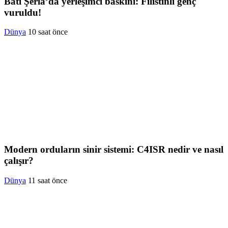
Batı Şeria’da yerleşimci baskını: Filistinli genç
vuruldu!
Dünya
10 saat önce
Modern orduların sinir sistemi: C4ISR nedir ve nasıl
çalışır?
Dünya
11 saat önce