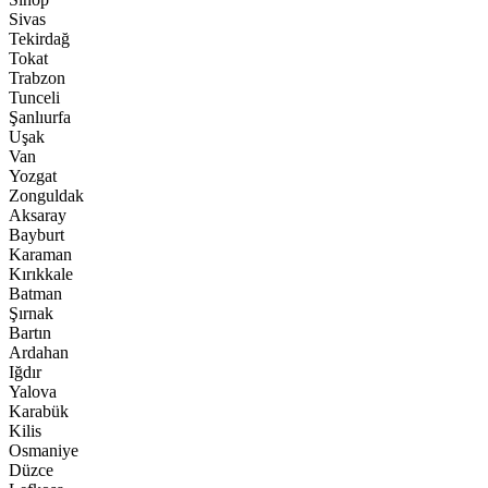
Sivas
Tekirdağ
Tokat
Trabzon
Tunceli
Şanlıurfa
Uşak
Van
Yozgat
Zonguldak
Aksaray
Bayburt
Karaman
Kırıkkale
Batman
Şırnak
Bartın
Ardahan
Iğdır
Yalova
Karabük
Kilis
Osmaniye
Düzce