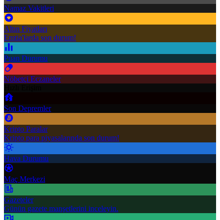
Namaz Vakitleri
Altın Fiyatları
Emtia'larda son durum!
Puan Durumu
Nöbetçi Eczaneler
Hızlı Erişim
Son Depremler
Kripto Paralar
Kripto para piyasalarında son durum!
Hava Durumu
Maç Merkezi
Gazeteler
Günün gazete manşetlerini inceleyin.