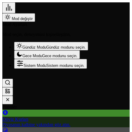
Mod değiştir
Mod Ayarları
Mod seçin, deneyimini kişiselleştirin.
Gündüz Modu
Gündüz modunu seçin.
Gece Modu
Gece modunu seçin.
Sistem Modu
Sistem modunu seçin.
Popüler
Döviz Kurları
Piyasanın kalbine yakından göz atın.