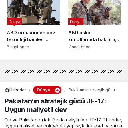
Dünya
Dünya
ABD ordusundan dev
ABD askeri
teknoloji hamlesi:
konutlarında bakım için
Reveille Forge kuruldu!
yeni mobil uygulama
6 saat önce
7 saat önce
Dünya
Haberler
Pakistan’ın stratejik gücü
JF-17: Uygun maliyetli dev
Pakistan’ın stratejik gücü JF-17:
Uygun maliyetli dev
Çin ve Pakistan ortaklığında geliştirilen JF-17 Thunder,
uygun maliyeti ve çok yönlü yapısıyla küresel pazarda