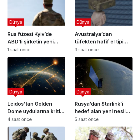
Dünya
Dünya
Rus füzesi Kyiv’de
Avustralya’dan
ABD’li şirketin yeni
tüfekten hafif el tipi
drone tesisini vurdu
dron savar: Rakurai
1 saat önce
3 saat önce
Dünya
Dünya
Leidos’tan Golden
Rusya’dan Starlink’i
Dome uydularına kritik
hedef alan yeni nesil
kızılötesi sensör
elektronik harp sistemi!
4 saat önce
5 saat önce