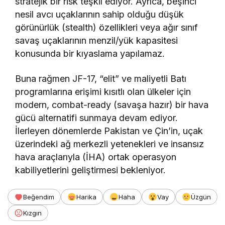
stratejik bir risk teşkil ediyor. Ayrıca, beşinci
nesil avcı uçaklarının sahip olduğu düşük
görünürlük (stealth) özellikleri veya ağır sınıf
savaş uçaklarının menzil/yük kapasitesi
konusunda bir kıyaslama yapılamaz.
Buna rağmen JF-17, “elit” ve maliyetli Batı
programlarına erişimi kısıtlı olan ülkeler için
modern, combat-ready (savaşa hazır) bir hava
gücü alternatifi sunmaya devam ediyor.
İlerleyen dönemlerde Pakistan ve Çin’in, uçak
üzerindeki ağ merkezli yetenekleri ve insansız
hava araçlarıyla (İHA) ortak operasyon
kabiliyetlerini geliştirmesi bekleniyor.
Beğendim
Harika
Haha
Vay
Üzgün
Kızgın