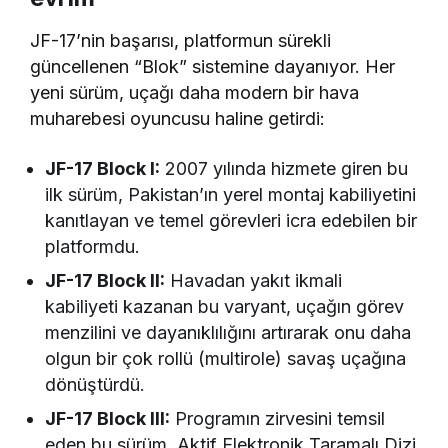
JF-17’nin başarısı, platformun sürekli
güncellenen “Blok” sistemine dayanıyor. Her
yeni sürüm, uçağı daha modern bir hava
muharebesi oyuncusu haline getirdi:
JF-17 Block I:
2007 yılında hizmete giren bu
ilk sürüm, Pakistan’ın yerel montaj kabiliyetini
kanıtlayan ve temel görevleri icra edebilen bir
platformdu.
JF-17 Block II:
Havadan yakıt ikmali
kabiliyeti kazanan bu varyant, uçağın görev
menzilini ve dayanıklılığını artırarak onu daha
olgun bir çok rollü (multirole) savaş uçağına
dönüştürdü.
JF-17 Block III:
Programın zirvesini temsil
eden bu sürüm, Aktif Elektronik Taramalı Dizi