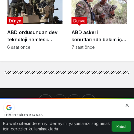
Dünya
Dünya
ABD ordusundan dev
ABD askeri
teknoloji hamlesi:
konutlarında bakım için
Reveille Forge kuruldu!
yeni mobil uygulama
6 saat önce
7 saat önce
TERCIH EDILEN KAYNAK
Google'da bizi öne çıkarın
Bu web sitesinde en iyi deneyimi yaşamanızı sağlamak
© Telif Hakkı 2026, Tüm Hakları Saklıdır
Kabul
Kaynağı Ekle
için çerezler kullanılmaktadır.