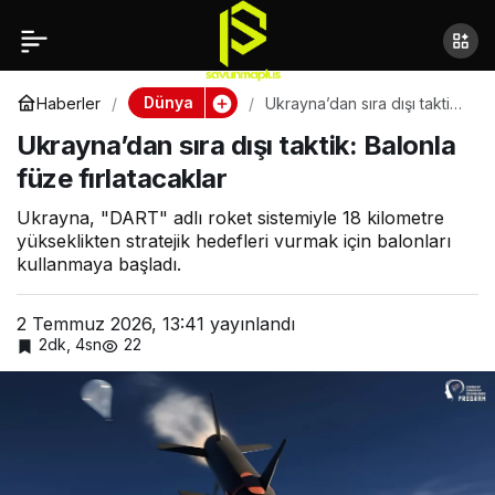
Pakistan’ın stratejik
Paylaş
gücü JF-17: Uygun
Dünya
Haberler
Ukrayna’dan sıra dışı taktik:
Balonla füze fırlatacaklar
Ukrayna’dan sıra dışı taktik: Balonla
maliyetli dev
füze fırlatacaklar
Ukrayna, "DART" adlı roket sistemiyle 18 kilometre
yükseklikten stratejik hedefleri vurmak için balonları
kullanmaya başladı.
2 Temmuz 2026, 13:41
yayınlandı
2dk, 4sn
22