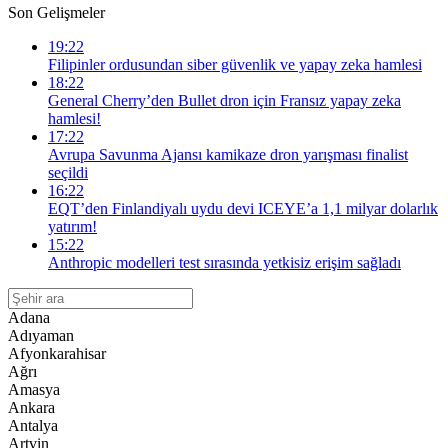
Son Gelişmeler
19:22
Filipinler ordusundan siber güvenlik ve yapay zeka hamlesi
18:22
General Cherry’den Bullet dron için Fransız yapay zeka
hamlesi!
17:22
Avrupa Savunma Ajansı kamikaze dron yarışması finalist
seçildi
16:22
EQT’den Finlandiyalı uydu devi ICEYE’a 1,1 milyar dolarlık
yatırım!
15:22
Anthropic modelleri test sırasında yetkisiz erişim sağladı
Adana
Adıyaman
Afyonkarahisar
Ağrı
Amasya
Ankara
Antalya
Artvin