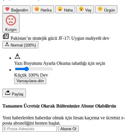
Beğendim
Harika
Haha
Vay
Üzgün
Kızgın
Pakistan’ın stratejik gücü JF-17: Uygun maliyetli dev
Normal (100%)
Yazı Boyutunu Ayarla
Okuma rahatlığı için seçin
Küçük
100%
Dev
Varsayılana dön
Paylaş
Tamamen Ücretsiz Olarak Bültenimize Abone Olabilirsin
Yeni haberlerden haberdar olmak için fırsatı kaçırma ve ücretsiz e-
posta aboneliğini hemen başlat.
Abone Ol