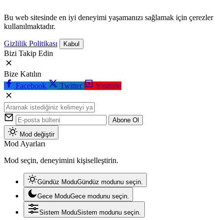
Bu web sitesinde en iyi deneyimi yaşamanızı sağlamak için çerezler
kullanılmaktadır.
Gizlilik Politikası
Kabul
Bizi Takip Edin
Bize Katılın
Facebook
Twitter
Youtube
Abone Ol
Mod değiştir
Mod Ayarları
Mod seçin, deneyimini kişiselleştirin.
Gündüz Modu
Gündüz modunu seçin.
Gece Modu
Gece modunu seçin.
Sistem Modu
Sistem modunu seçin.