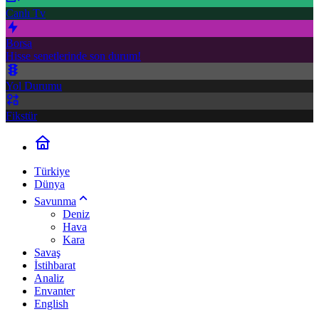
Canlı Tv
Borsa
Hisse senetlerinde son durum!
Yol Durumu
Fikstür
Türkiye
Dünya
Savunma
Deniz
Hava
Kara
Savaş
İstihbarat
Analiz
Envanter
English