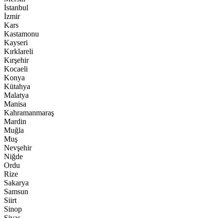
İstanbul
İzmir
Kars
Kastamonu
Kayseri
Kırklareli
Kırşehir
Kocaeli
Konya
Kütahya
Malatya
Manisa
Kahramanmaraş
Mardin
Muğla
Muş
Nevşehir
Niğde
Ordu
Rize
Sakarya
Samsun
Siirt
Sinop
Sivas