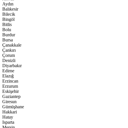
Aydın
Balıkesir
Bilecik
Bingöl
Bitlis
Bolu
Burdur
Bursa
Çanakkale
Çankırı
Çorum
Denizli
Diyarbakır
Edirne
Elazığ
Erzincan
Erzurum
Eskişehir
Gaziantep
Giresun
Gümüşhane
Hakkari
Hatay
Isparta
Mersin