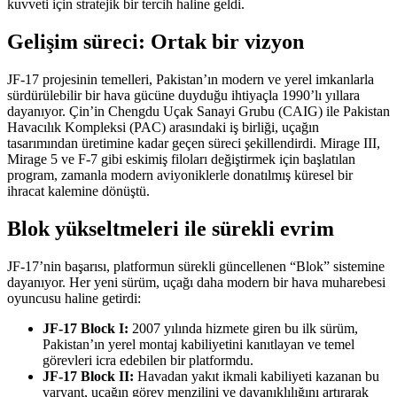
kuvveti için stratejik bir tercih haline geldi.
Gelişim süreci: Ortak bir vizyon
JF-17 projesinin temelleri, Pakistan’ın modern ve yerel imkanlarla
sürdürülebilir bir hava gücüne duyduğu ihtiyaçla 1990’lı yıllara
dayanıyor. Çin’in Chengdu Uçak Sanayi Grubu (CAIG) ile Pakistan
Havacılık Kompleksi (PAC) arasındaki iş birliği, uçağın
tasarımından üretimine kadar geçen süreci şekillendirdi. Mirage III,
Mirage 5 ve F-7 gibi eskimiş filoları değiştirmek için başlatılan
program, zamanla modern aviyoniklerle donatılmış küresel bir
ihracat kalemine dönüştü.
Blok yükseltmeleri ile sürekli evrim
JF-17’nin başarısı, platformun sürekli güncellenen “Blok” sistemine
dayanıyor. Her yeni sürüm, uçağı daha modern bir hava muharebesi
oyuncusu haline getirdi:
JF-17 Block I:
2007 yılında hizmete giren bu ilk sürüm,
Pakistan’ın yerel montaj kabiliyetini kanıtlayan ve temel
görevleri icra edebilen bir platformdu.
JF-17 Block II:
Havadan yakıt ikmali kabiliyeti kazanan bu
varyant, uçağın görev menzilini ve dayanıklılığını artırarak