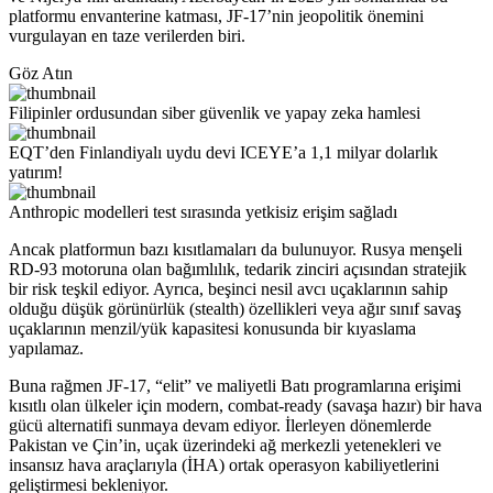
platformu envanterine katması, JF-17’nin jeopolitik önemini
vurgulayan en taze verilerden biri.
Göz Atın
Filipinler ordusundan siber güvenlik ve yapay zeka hamlesi
EQT’den Finlandiyalı uydu devi ICEYE’a 1,1 milyar dolarlık
yatırım!
Anthropic modelleri test sırasında yetkisiz erişim sağladı
Ancak platformun bazı kısıtlamaları da bulunuyor. Rusya menşeli
RD-93 motoruna olan bağımlılık, tedarik zinciri açısından stratejik
bir risk teşkil ediyor. Ayrıca, beşinci nesil avcı uçaklarının sahip
olduğu düşük görünürlük (stealth) özellikleri veya ağır sınıf savaş
uçaklarının menzil/yük kapasitesi konusunda bir kıyaslama
yapılamaz.
Buna rağmen JF-17, “elit” ve maliyetli Batı programlarına erişimi
kısıtlı olan ülkeler için modern, combat-ready (savaşa hazır) bir hava
gücü alternatifi sunmaya devam ediyor. İlerleyen dönemlerde
Pakistan ve Çin’in, uçak üzerindeki ağ merkezli yetenekleri ve
insansız hava araçlarıyla (İHA) ortak operasyon kabiliyetlerini
geliştirmesi bekleniyor.