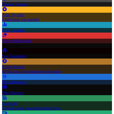
Namaz Vakitleri
Altın Fiyatları
Emtia'larda son durum!
Puan Durumu
Nöbetçi Eczaneler
Hızlı Erişim
Son Depremler
Kripto Paralar
Kripto para piyasalarında son durum!
Hava Durumu
Maç Merkezi
Gazeteler
Günün gazete manşetlerini inceleyin.