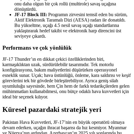
onu daha olgun bir çok rollü (multirole) savaş uçağına
dönüştürdü.
JF-17 Block III:
Programın zirvesini temsil eden bu sürüm,
Aktif Elektronik Taramalı Dizi (AESA) radarı ile donatıldı.
Bu yükseltme, uçağı 4.5 nesil savaş uçağı standartlarına
yaklaştırarak hedef takibi ve elektronik harp direncini üst
seviyeye çıkardı.
Performans ve çok yönlülük
JF-17 Thunder’ın en dikkat çekici özelliklerinden biri,
karmaşıklıktan uzak, sürdürülebilir tasarımıdır. Tek motorlu
konfigürasyonu, bakım maliyetlerini düşürürken operasyonel
esneklik sunar. Uçak; hava üstünlüğü, önleme, kara saldırısı ve keşif
görevlerini tek bir gövdede birleştirebiliyor. Ayrıca geniş silah
uyumluluğu sayesinde, hem Çin hem de farklı tedarikçilerden gelen
mühimmatları kullanabilmesi, onu bütçe odaklı hava kuvvetleri için
ideal bir seçenek kılıyor.
Küresel pazardaki stratejik yeri
Pakistan Hava Kuvvetleri, JF-17’nin en büyük operatörü olmaya
devam ederken, uçağın ihracat başarısı da hız kesmiyor. Myanmar
ve Nijerya’nın ardından, Azerbaycan’ın 2025 yılı sonlarında bu