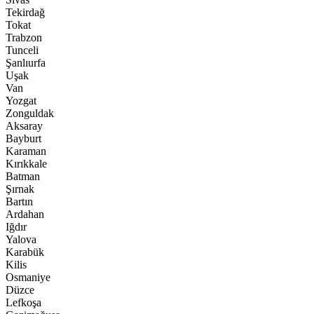
Tekirdağ
Tokat
Trabzon
Tunceli
Şanlıurfa
Uşak
Van
Yozgat
Zonguldak
Aksaray
Bayburt
Karaman
Kırıkkale
Batman
Şırnak
Bartın
Ardahan
Iğdır
Yalova
Karabük
Kilis
Osmaniye
Düzce
Lefkoşa