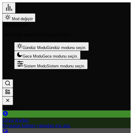
Mod değiştir
Mod Ayarları
Mod seçin, deneyimini kişiselleştirin.
Gündüz Modu
Gündüz modunu seçin.
Gece Modu
Gece modunu seçin.
Sistem Modu
Sistem modunu seçin.
Popüler
Döviz Kurları
Piyasanın kalbine yakından göz atın.