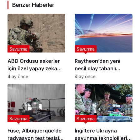
Benzer Haberler
Savunma
Savunma
ABD Ordusu askerler
Raytheon’dan yeni
için özel yapay zeka
nesil olay tabanlı
robotu “VictorBot”u
kızılötesi kamera
4 ay önce
4 ay önce
tanıttı
Savunma
Savunma
Fuse, Albuquerque’de
İngiltere Ukrayna
radyasyon test tesisi
savunma teknolojilerini