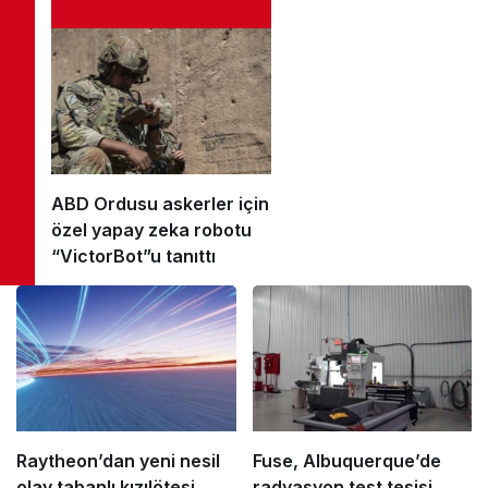
ABD Ordusu askerler için
özel yapay zeka robotu
“VictorBot”u tanıttı
Raytheon’dan yeni nesil
Fuse, Albuquerque’de
olay tabanlı kızılötesi
radyasyon test tesisi