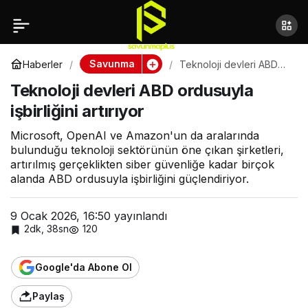
Sarsılmaz başarısını
Paylaş
ABD’de perçinliyor
Savunma
Haberler
Teknoloji devleri ABD
ordusuyla işbirliğini
Teknoloji devleri ABD ordusuyla
artırıyor
işbirliğini artırıyor
Microsoft, OpenAI ve Amazon'un da aralarında
bulunduğu teknoloji sektörünün öne çıkan şirketleri,
artırılmış gerçeklikten siber güvenliğe kadar birçok
alanda ABD ordusuyla işbirliğini güçlendiriyor.
9 Ocak 2026, 16:50
yayınlandı
2dk, 38sn
120
Google'da Abone Ol
Paylaş