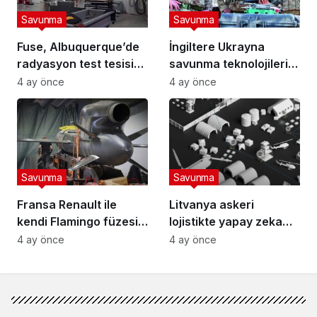
Savunma
Savunma
Fuse, Albuquerque’de
İngiltere Ukrayna
radyasyon test tesisi
savunma teknolojilerini
kuruyor
entegre edecek
4 ay önce
4 ay önce
Savunma
Savunma
Fransa Renault ile
Litvanya askeri
kendi Flamingo füzesini
lojistikte yapay zeka
geliştirecek
dönemini başlatıyor
4 ay önce
4 ay önce