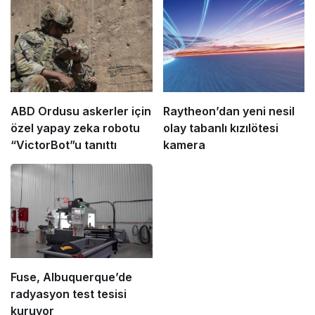
ABD Ordusu askerler için
Raytheon’dan yeni nesil
özel yapay zeka robotu
olay tabanlı kızılötesi
“VictorBot”u tanıttı
kamera
Fuse, Albuquerque’de
radyasyon test tesisi
kuruyor