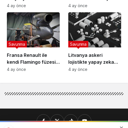
kuruyor
entegre edecek
4 ay önce
4 ay önce
Savunma
Savunma
Fransa Renault ile
Litvanya askeri
kendi Flamingo füzesini
lojistikte yapay zeka
geliştirecek
dönemini başlatıyor
4 ay önce
4 ay önce