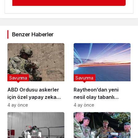
Benzer Haberler
Savunma
Savunma
ABD Ordusu askerler
Raytheon’dan yeni
için özel yapay zeka
nesil olay tabanlı
robotu “VictorBot”u
kızılötesi kamera
4 ay önce
4 ay önce
tanıttı